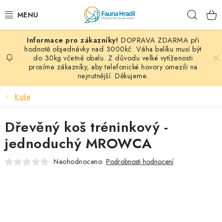
Přejít
Hleda
na
obsah
DOPRAVA ZDARMA při
PAPOUŠCI A EXOTI
hodnotě objednávky nad 3000kč. Váha balíku musí být
do 30kg včetně obalu. Z důvodu velké vytíženosti
prosíme zákazníky, aby telefonické hovory omezili na
ZRNINY A OBILOVINY
nejnutnější. Děkujeme.
MDM KRMIVA
Koše
BLOG
Dřevěný koš tréninkový -
jednoduchý MROWCA
KONTAKT
Neohodnoceno
Podrobnosti hodnocení
AKČNÍ NABÍDKY
HOLUBI