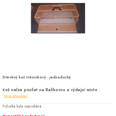
KRÁLÍCI A HLODAVCI
DRŮBEŽ
PSI A KOČKY
PRO ZAHRADKÁŘE
OSTATNÍ PRODUKTY
VÝPRODEJ
Dřevěný koš tréninkový - jednoduchý
ZNAČKY
oš nelze posílat na Balíkovnu a výdejní místo .
K
Slevy
Naše prodejna
Doprava a platba
Více informací
Detail objednávky
Velkoobchod
Obchodní podmínky
Položka byla vyprodána…
Podmínky ochrany osobních údajů
Mapa serveru
Kontakt