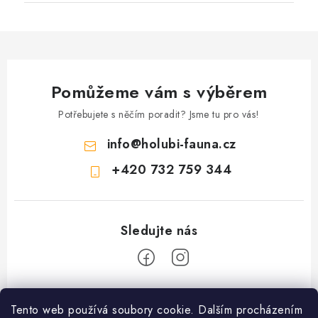
Pomůžeme vám s výběrem
Potřebujete s něčím poradit? Jsme tu pro vás!
info
@
holubi-fauna.cz
+420 732 759 344
Z
Tento web používá soubory cookie. Dalším procházením
á