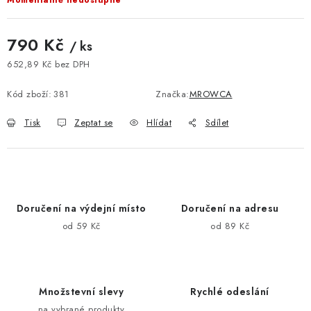
Momentálně nedostupné
790 Kč
/ ks
652,89 Kč bez DPH
Měrná cena:
Kód zboží:
381
Značka:
MROWCA
Tisk
Zeptat se
Hlídat
Sdílet
Doručení na výdejní místo
Doručení na adresu
od 59 Kč
od 89 Kč
Množstevní slevy
Rychlé odeslání
na vybrané produkty