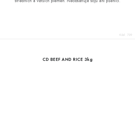
středních a větších plemen. Neobsahuje sóju ani pšenici.
Kód:
739
CD BEEF AND RICE 3kg