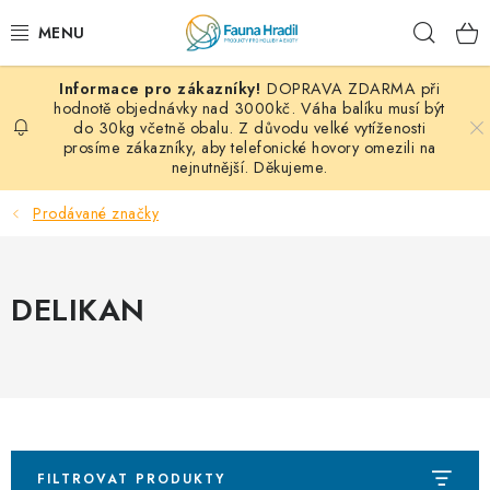
Přejít
Hleda
na
obsah
DOPRAVA ZDARMA při
PAPOUŠCI A EXOTI
hodnotě objednávky nad 3000kč. Váha balíku musí být
do 30kg včetně obalu. Z důvodu velké vytíženosti
prosíme zákazníky, aby telefonické hovory omezili na
ZRNINY A OBILOVINY
nejnutnější. Děkujeme.
MDM KRMIVA
Prodávané značky
BLOG
DELIKAN
KONTAKT
AKČNÍ NABÍDKY
HOLUBI
FILTROVAT PRODUKTY