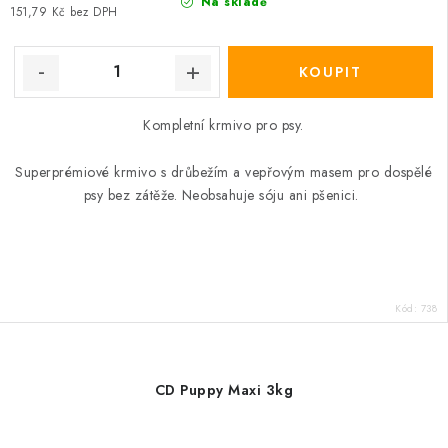
Na skladě
151,79 Kč bez DPH
Kompletní krmivo pro psy.
Superprémiové krmivo s drůbežím a vepřovým masem pro dospělé
psy bez zátěže. Neobsahuje sóju ani pšenici.
Kód:
738
CD Puppy Maxi 3kg