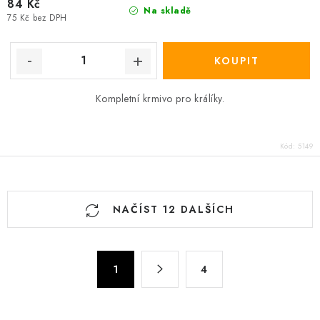
84 Kč
Na skladě
75 Kč bez DPH
Kompletní krmivo pro králíky.
Kód:
5149
O
NAČÍST 12 DALŠÍCH
v
l
á
S
d
1
4
t
a
r
c
á