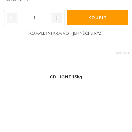
1 000 Kč bez DPH
KOMPLETNÍ KRMIVO - JEHNĚČÍ S RÝŽÍ
Kód:
5134
CD LIGHT 15kg