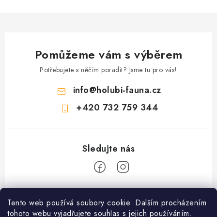
n
í
k
p
o
r
v
v
á
Pomůžeme vám s výběrem
k
n
y
Potřebujete s něčím poradit? Jsme tu pro vás!
í
v
info
@
holubi-fauna.cz
ý
p
+420 732 759 344
i
s
u
Z
Tento web používá soubory cookie. Dalším procházením
á
PRODEJNA PŘEROV KRMIVA a ZAHRADA - VÝDEJNÍ MÍSTO
tohoto webu vyjadřujete souhlas s jejich používáním.