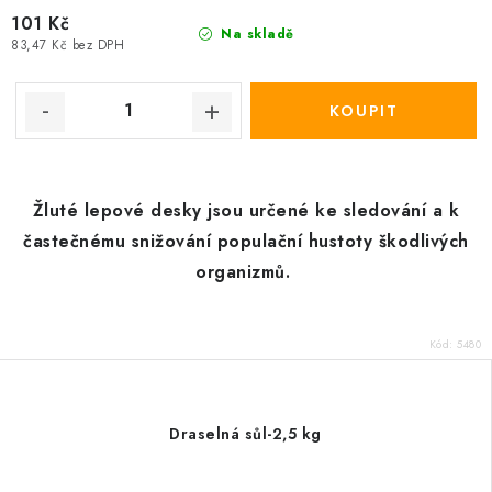
101 Kč
Na skladě
83,47 Kč bez DPH
Žluté lepové desky jsou určené ke sledování a k
častečnému snižování populační hustoty škodlivých
organizmů.
Kód:
5480
Draselná sůl-2,5 kg