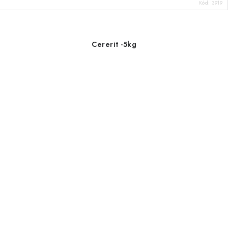
Kód:
3919
Cererit -5kg