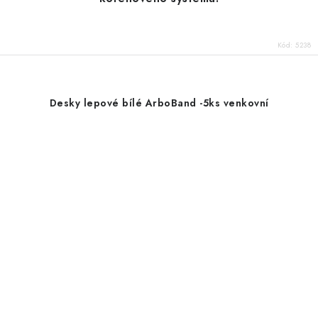
Kód:
5238
Desky lepové bílé ArboBand -5ks venkovní