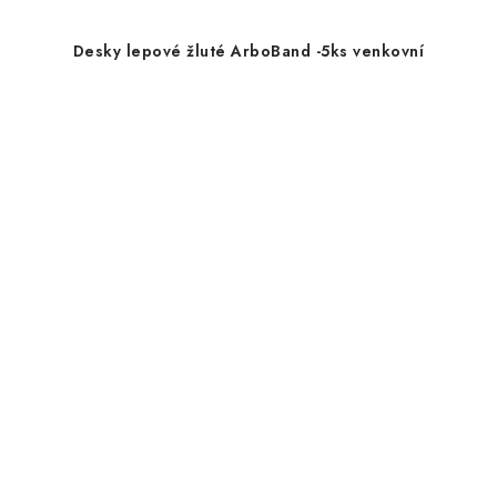
Desky lepové žluté ArboBand -5ks venkovní