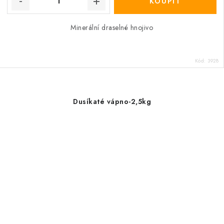
Minerální draselné hnojivo
Kód:
3928
Dusíkaté vápno-2,5kg