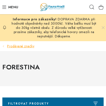
Přejít
Hleda
na
obsah
DOPRAVA ZDARMA při
PAPOUŠCI A EXOTI
hodnotě objednávky nad 3000kč. Váha balíku musí být
do 30kg včetně obalu. Z důvodu velké vytíženosti
prosíme zákazníky, aby telefonické hovory omezili na
ZRNINY A OBILOVINY
nejnutnější. Děkujeme.
MDM KRMIVA
Prodávané značky
BLOG
FORESTINA
KONTAKT
AKČNÍ NABÍDKY
HOLUBI
FILTROVAT PRODUKTY