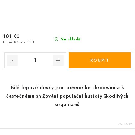
101 Kč
Na skladě
83,47 Kč bez DPH
Bílé lepové desky jsou určené ke sledování a k
častečnému snižování populační hustoty škodlivých
organizmů
Kód:
5477