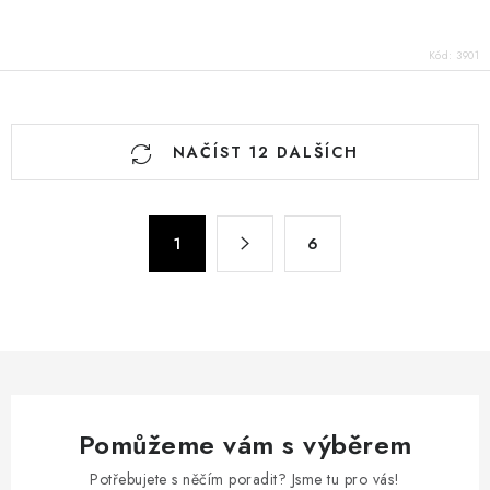
Kód:
3901
O
NAČÍST 12 DALŠÍCH
v
l
á
S
d
1
6
t
a
r
c
á
n
í
k
p
o
r
v
v
á
Pomůžeme vám s výběrem
k
n
y
Potřebujete s něčím poradit? Jsme tu pro vás!
í