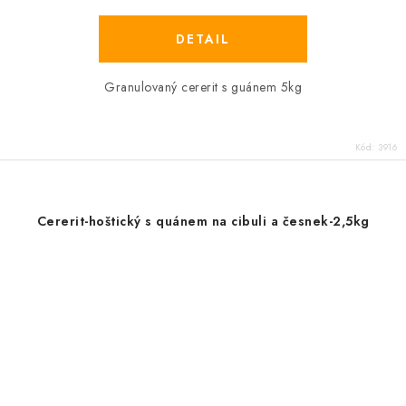
Granulovaný cererit s guánem 5kg
Kód:
3916
Cererit-hoštický s quánem na cibuli a česnek-2,5kg