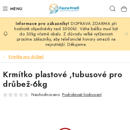
Přejít
Hleda
na
obsah
DOPRAVA ZDARMA při
PAPOUŠCI A EXOTI
hodnotě objednávky nad 3000kč. Váha balíku musí být
do 30kg včetně obalu. Z důvodu velké vytíženosti
prosíme zákazníky, aby telefonické hovory omezili na
ZRNINY A OBILOVINY
nejnutnější. Děkujeme.
MDM KRMIVA
Krmítka pro drůbež
BLOG
Krmítko plastové ,tubusové pro
drůbež-6kg
KONTAKT
Neohodnoceno
Podrobnosti hodnocení
AKČNÍ NABÍDKY
HOLUBI