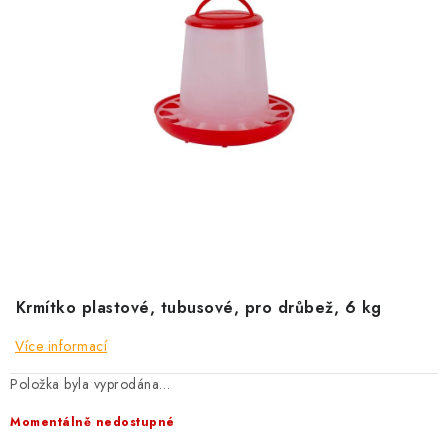
KRÁLÍCI A HLODAVCI
DRŮBEŽ
PSI A KOČKY
PRO ZAHRADKÁŘE
OSTATNÍ PRODUKTY
VÝPRODEJ
Krmítko plastové, tubusové, pro drůbež, 6 kg
ZNAČKY
Více informací
Slevy
Naše prodejna
Doprava a platba
Položka byla vyprodána…
Detail objednávky
Velkoobchod
Obchodní podmínky
Momentálně nedostupné
Podmínky ochrany osobních údajů
Mapa serveru
Kontakt