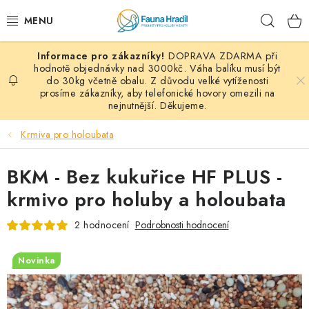
Přejít
Hleda
na
obsah
DOPRAVA ZDARMA při
PAPOUŠCI A EXOTI
hodnotě objednávky nad 3000kč. Váha balíku musí být
do 30kg včetně obalu. Z důvodu velké vytíženosti
prosíme zákazníky, aby telefonické hovory omezili na
ZRNINY A OBILOVINY
nejnutnější. Děkujeme.
MDM KRMIVA
Krmiva pro holoubata
BLOG
BKM - Bez kukuřice HF PLUS -
krmivo pro holuby a holoubata
KONTAKT
2 hodnocení
Podrobnosti hodnocení
AKČNÍ NABÍDKY
Novinka
HOLUBI