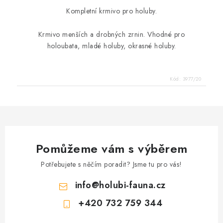
Kompletní krmivo pro holuby.
Krmivo menších a drobných zrnin. Vhodné pro
holoubata, mladé holuby, okrasné holuby.
Kód:
3977/20
Pomůžeme vám s výběrem
Potřebujete s něčím poradit? Jsme tu pro vás!
info
@
holubi-fauna.cz
+420 732 759 344