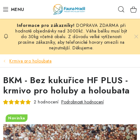
Přejít
Hleda
na
obsah
DOPRAVA ZDARMA při
PAPOUŠCI A EXOTI
hodnotě objednávky nad 3000kč. Váha balíku musí být
do 30kg včetně obalu. Z důvodu velké vytíženosti
prosíme zákazníky, aby telefonické hovory omezili na
ZRNINY A OBILOVINY
nejnutnější. Děkujeme.
MDM KRMIVA
Krmiva pro holoubata
BLOG
BKM - Bez kukuřice HF PLUS -
krmivo pro holuby a holoubata
KONTAKT
2 hodnocení
Podrobnosti hodnocení
AKČNÍ NABÍDKY
Novinka
HOLUBI