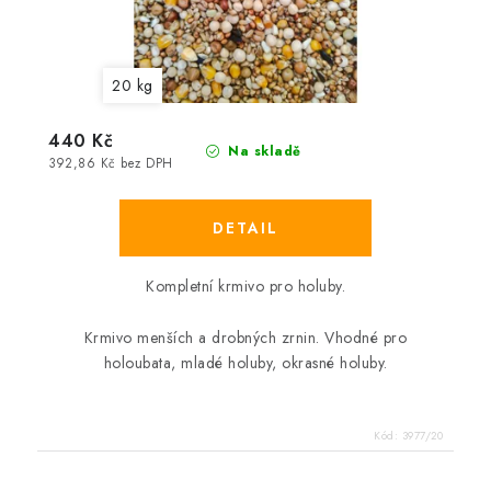
20 kg
440 Kč
Na skladě
392,86 Kč bez DPH
Kompletní krmivo pro holuby.
Krmivo menších a drobných zrnin. Vhodné pro
holoubata, mladé holuby, okrasné holuby.
Kód:
3977/20