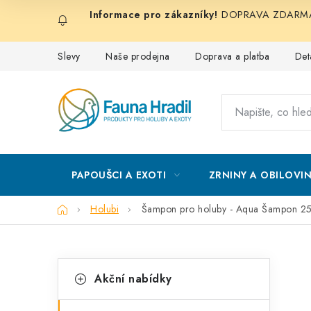
Přejít
DOPRAVA ZDARMA při
na
obsah
Slevy
Naše prodejna
Doprava a platba
Det
PAPOUŠCI A EXOTI
ZRNINY A OBILOVI
Domů
Holubi
Šampon pro holuby - Aqua Šampon 2
P
K
Přeskočit
Akční nabídky
kategorie
a
o