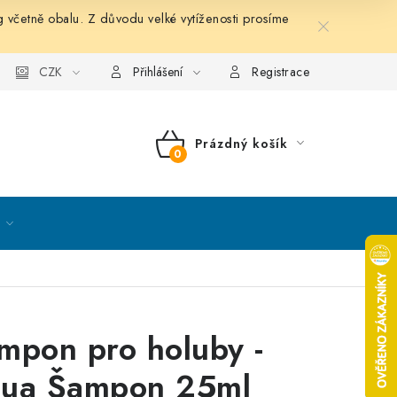
etně obalu. Z důvodu velké vytíženosti prosíme
nky ochrany osobních údajů
CZK
Mapa serveru
Kontakt
Přihlášení
Registrace
Prázdný košík
NÁKUPNÍ
KOŠÍK
mpon pro holuby -
ua Šampon 25ml