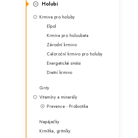
t
s
Holubi
e
t
Krmiva pro holuby
g
r
Elpol
o
Krmiva pro holoubata
a
r
Závodní krmivo
n
i
Celoroční krmivo pro holuby
e
n
Energetické směsi
í
Dietní krmivo
p
Grity
a
Vitamíny a minerály
Prevence - Probiotika
n
e
Napáječky
l
Krmítka, gritníky