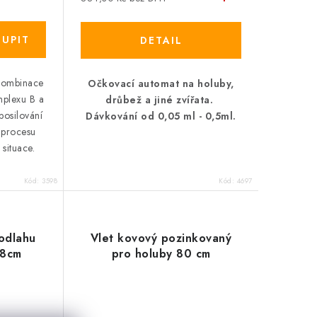
 kombinace
Očkovací automat na holuby,
mplexu B a
drůbež a jiné zvířata.
 posilování
Dávkování od 0,05 ml - 0,5ml.
 procesu
situace.
Kód:
3598
Kód:
4697
podlahu
Vlet kovový pozinkovaný
 8cm
pro holuby 80 cm