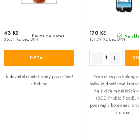
43 Kč
170 Kč
Pouze na dotaz
Na skl
35,54 Kč bez DPH
151,79 Kč bez DPH
k dezinfekci pitné vody pro drůbež
Probiotics pro holuby 
a holuby.
ptáky je doplňkové krmiv
na živých mateřských k
(SCD ProBio Food), k
podávají v kombinaci s 
krmivem.