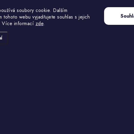
oužívá soubory cookie. Dalším
Souhl
 tohoto webu vyjadřujete souhlas s jejich
 Více informací
zde
.
í
50 Kč
190 Kč
Momentálně
Na skl
nedostupné
41,32 Kč bez DPH
157,02 Kč bez DPH
Plastové rozlišovací kroužky pro
Kombinace modulů vytvá
holuby 8x5mm červená barva
a stabilní roštovou kon
snadnou montáž a de
Kód:
3762