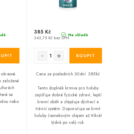
385 Kč
adě
Na skladě
343,75 Kč bez DPH
a okrasné
Cena za posledních 30dní 385kč
o založené
ulturách
Tento doplněk krmiva pro holuby
teré se
zajišťuje dobré fyzické zdraví, lepší
vodou nebo
krevní oběh a zlepšuje dýchací a
trávicí systém.
Doporučuje se krmit
holuby česnekovým olejem až třikrát
týdně po celý rok.