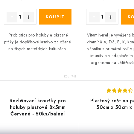
Probiotics pro holuby a okrasné
Vitamineral je vyvážená
ptáky je doplňkové krmivo založené
vitamínů A, D3, E, K, ko
na živých mateřských kulturách.
vápníku s primární rolí v
imunity a v adaptačním
organismu na zátěžové 
Kód:
741
Rozlišovací kroužky pro
Plastový rošt na 
holuby plastové 8x5mm
50cm x 50cm x
Červené - 50ks/balení