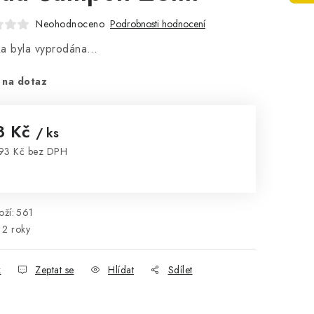
Neohodnoceno
Podrobnosti hodnocení
ka byla vyprodána…
 na dotaz
8 Kč
/ ks
93 Kč bez DPH
rná cena:
ží:
561
2 roky
k
Zeptat se
Hlídat
Sdílet