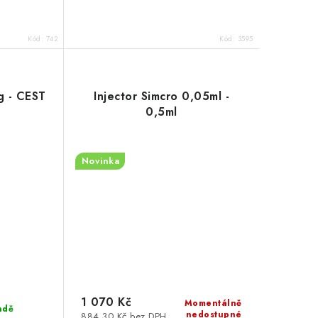
Kód:
742
Kód:
3595
 - CEST
Injector Simcro 0,05ml -
0,5ml
Novinka
1 070 Kč
Momentálně
adě
nedostupné
884,30 Kč bez DPH