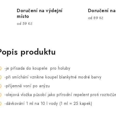
Doručení na výdejní
Doručení na
místo
od 89 Kč
od 59 Kč
Popis produktu
-je přísada do koupele pro holuby
-při smíchání vznikne koupel blankytné modré barvy
-příjemně voní po anýzu
-olejová vložka působí jako přírodní repelent proti roztoč
-dávkování 1 ml na 10 l vody (1 ml = 25 kapek)