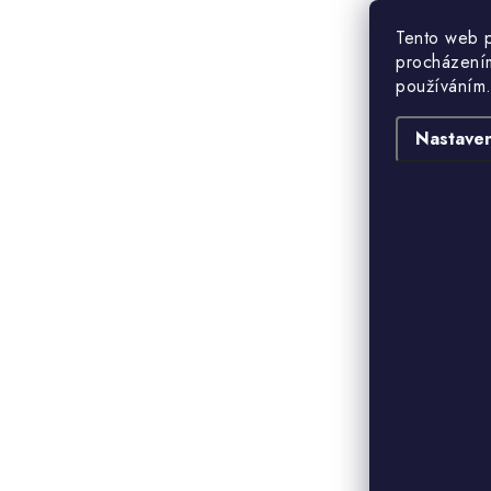
Tento web p
procházením
používáním.
Nastaven