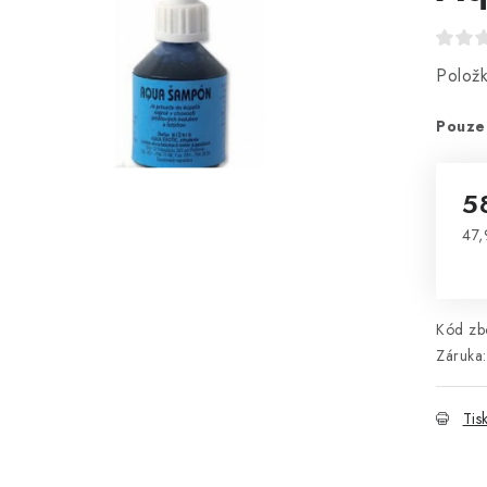
Polož
Pouze
5
47,
Mě
Kód zbo
Záruka
:
Tis