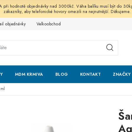
 hodnotě objednávky nad 3000kč. Váha balíku musí být do 30kg vč
zákazníky, aby telefonické hovory omezili na nejnutnější. Děkujeme.
ail objednávky
Velkoobchod
Obchodní podmínky
Podmí
NY
MDM KRMIVA
BLOG
KONTAKT
ZNAČKY
5ml
Ša
Aq