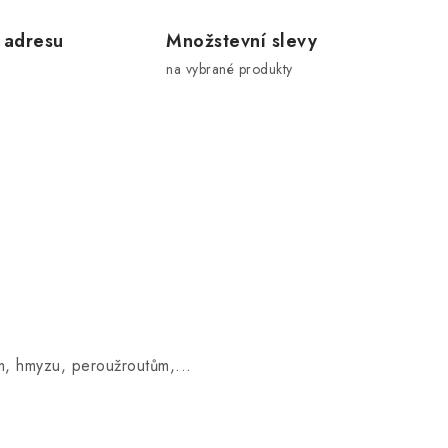
 adresu
Množstevní slevy
na vybrané produkty
ům, hmyzu, peroužroutům,...