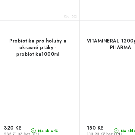
Kód:
562
Probiotika pro holuby a
VITAMINERAL 1200g
okrasné ptáky -
PHARMA
probiotika1000ml
320 Kč
150 Kč
Na skladě
Na skl
285,71 Kč bez DPH
133,93 Kč bez DPH