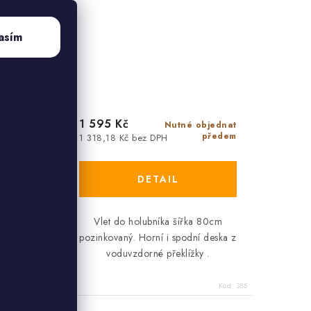
asím
1 595 Kč
Nutné objednat
adě
předem
1 318,18 Kč bez DPH
ří pevnou
Vlet do holubníka šířka 80cm
strukci,
pozinkovaný. Horní i spodní deska z
montáž.
voduvzdorné překlížky .
Kód:
384
Kód:
385