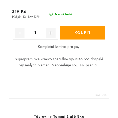
219 Kč
Na skladě
195,54 Kč bez DPH
Kompletní krmivo pro psy.
Superprémiové krmivo speciálně vyvinuto pro dospělé
psy malých plemen. Neobsahuje sóju ani pšenici.
Kód:
736
Těstoviny Tommi žluté 8kg