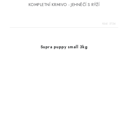
KOMPLETNÍ KRMIVO - JEHNĚČÍ S RÝŽÍ
Kód:
5134
Supra puppy small 3kg