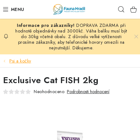
Přejít
Hleda
na
obsah
DOPRAVA ZDARMA při
PAPOUŠCI A EXOTI
hodnotě objednávky nad 3000kč. Váha balíku musí být
do 30kg včetně obalu. Z důvodu velké vytíženosti
prosíme zákazníky, aby telefonické hovory omezili na
ZRNINY A OBILOVINY
nejnutnější. Děkujeme.
MDM KRMIVA
Psi a kočky
BLOG
Exclusive Cat FISH 2kg
KONTAKT
Neohodnoceno
Podrobnosti hodnocení
AKČNÍ NABÍDKY
HOLUBI