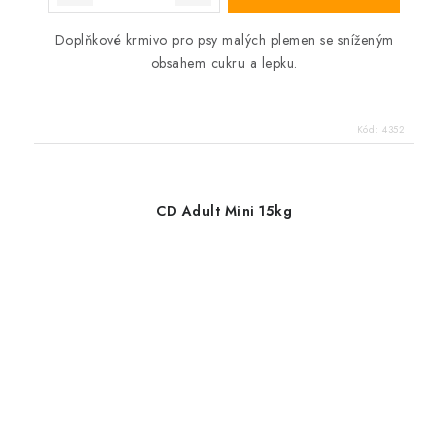
Doplňkové krmivo pro psy malých plemen se sníženým
obsahem cukru a lepku.
Kód:
4352
CD Adult Mini 15kg