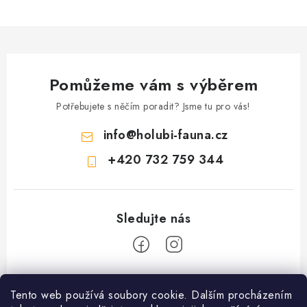
Pomůžeme vám s výběrem
Potřebujete s něčím poradit? Jsme tu pro vás!
info
@
holubi-fauna.cz
+420 732 759 344
Z
Tento web používá soubory cookie. Dalším procházením
á
PRODEJNA PŘEROV KRMIVA a ZAHRADA - VÝDEJNÍ MÍSTO