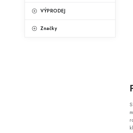
VÝPRODEJ
Značky
S
m
r
k