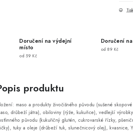
Tis
Doručení na výdejní
Doručení na
místo
od 89 Kč
od 59 Kč
Popis produktu
ložení: maso a produkty živočišného původu (sušené skopové
aso, drůbeží játra), obiloviny (rýže, kukuřice), vedlejší výrobky
ostlinného původu (kukuřičný glutén, cukrovarské řízky, pšenič
ličky), tuky a oleje (drůbeží tuk, slunečnicový olej), kvasnice, 