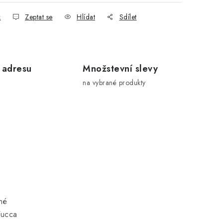
k
Zeptat se
Hlídat
Sdílet
 adresu
Množstevní slevy
na vybrané produkty
né
Yucca