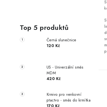
S
k
S
Top 5 produktů
l
d
s
Černá slunečnice
m
120 Kč
p
US - Univerzální směs
MDM
420 Kč
Krmivo pro venkovní
ptactvo - směs do krmítka
170 Kč