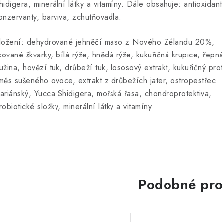
hidigera, minerální látky a vitamíny. Dále obsahuje: antioxidant
onzervanty, barviva, zchutňovadla.
ložení: dehydrované jehněčí maso z Nového Zélandu 20%,
isované škvarky, bílá rýže, hnědá rýže, kukuřičná krupice, řepn
užina, hovězí tuk, drůbeží tuk, lososový extrakt, kukuřičný pro
měs sušeného ovoce, extrakt z drůbežích jater, ostropestřec
ariánský, Yucca Shidigera, mořská řasa, chondroprotektiva,
robiotické složky, minerální látky a vitamíny
Podobné pro