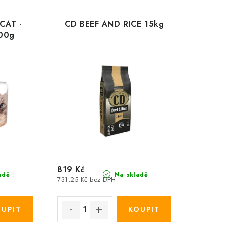
CAT -
CD BEEF AND RICE 15kg
200g
819 Kč
adě
Na skladě
731,25 Kč bez DPH