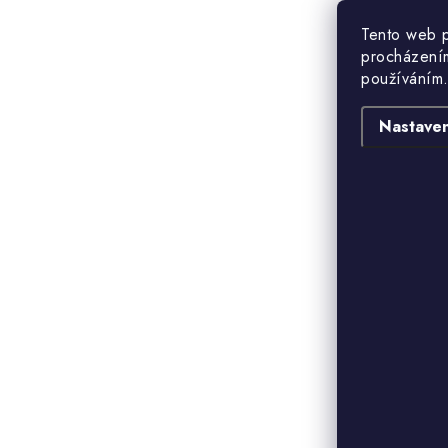
Tento web p
procházením
používáním.
Nastaven