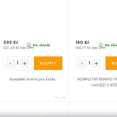
595 Kč
180 Kč
Na skladě
Na skl
531,25 Kč bez DPH
160,71 Kč bez DPH
Kompletní krmivo pro kočky.
KOMPLETNÍ KRMIVO P
HOVĚZÍ S RÝŽ
Kód:
5026