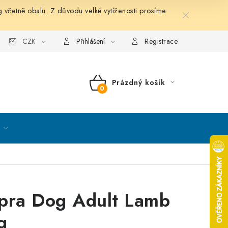
etně obalu. Z důvodu velké vytíženosti prosíme
nky ochrany osobních údajů
CZK
Mapa serveru
Kontakt
Přihlášení
Registrace
Prázdný košík
NÁKUPNÍ
KOŠÍK
pra Dog Adult Lamb
g