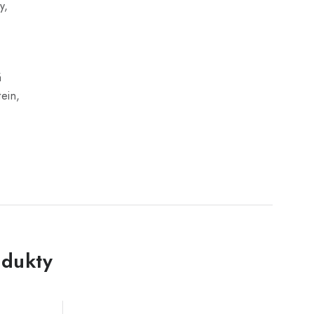
y,
á
tein,
dukty