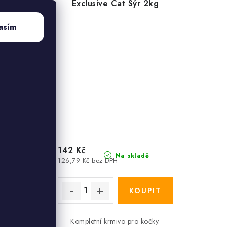
 3kg
Exclusive Cat Sýr 2kg
asím
142 Kč
omentálně
Na skladě
edostupné
126,79 Kč bez DPH
O PRO
Kompletní krmivo pro kočky.