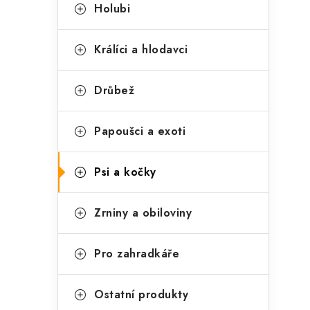
t
s
Holubi
e
t
g
Králíci a hlodavci
r
o
a
r
Drůbež
n
i
Papoušci a exoti
e
n
í
Psi a kočky
p
Zrniny a obiloviny
a
n
Pro zahradkáře
e
l
Ostatní produkty