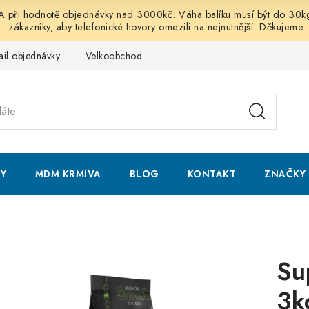
 hodnotě objednávky nad 3000kč. Váha balíku musí být do 30kg vč
zákazníky, aby telefonické hovory omezili na nejnutnější. Děkujeme.
ail objednávky
Velkoobchod
Obchodní podmínky
Podmí
NY
MDM KRMIVA
BLOG
KONTAKT
ZNAČKY
Su
3k