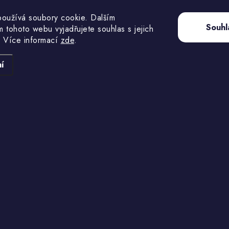
CD NORMAL 3kg
CD Puppy Mini
oužívá soubory cookie. Dalším
Souhl
 tohoto webu vyjadřujete souhlas s jejich
 Více informací
zde
.
í
170 Kč
230 Kč
M
Na skladě
n
151,79 Kč bez DPH
205,36 Kč bez DPH
Kompletní krmivo pro psy.
KOMPLETNÍ KRMIV