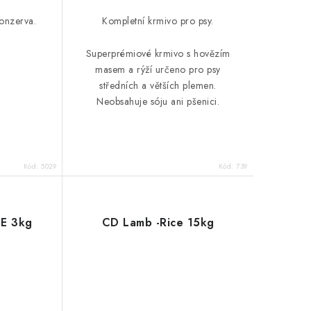
onzerva.
Kompletní krmivo pro psy.
Superprémiové krmivo s hovězím
masem a rýží určeno pro psy
středních a větších plemen.
Neobsahuje sóju ani pšenici.
Kód:
5029
Kód:
739
E 3kg
CD Lamb -Rice 15kg