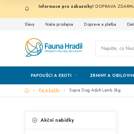
Přejít
DOPRAVA ZDARMA při
na
obsah
Slevy
Naše prodejna
Doprava a platba
Det
PAPOUŠCI A EXOTI
ZRNINY A OBILOVI
Domů
Psi a kočky
Supra Dog Adult Lamb 3kg
P
K
Přeskočit
Akční nabídky
kategorie
a
o