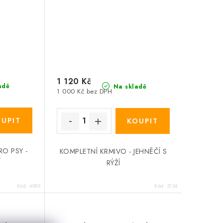
1 120 Kč
adě
Na skladě
1 000 Kč bez DPH
RO PSY -
KOMPLETNÍ KRMIVO - JEHNĚČÍ S
Í
RÝŽÍ
Kód:
4089
Kód:
5134