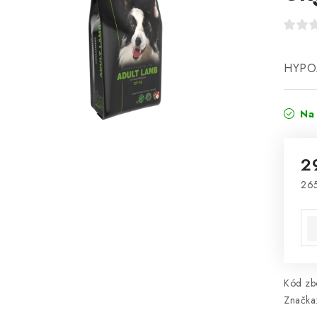
HYPO
Na 
2
265
Mě
Kód zbo
Značka