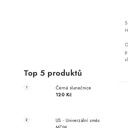
S
H
O
p
s
Top 5 produktů
Černá slunečnice
120 Kč
US - Univerzální směs
MDM