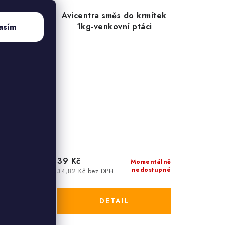
rv 1kg
Avicentra směs do krmítek
1kg-venkovní ptáci
asím
39 Kč
omentálně
Momentálně
edostupné
nedostupné
34,82 Kč bez DPH