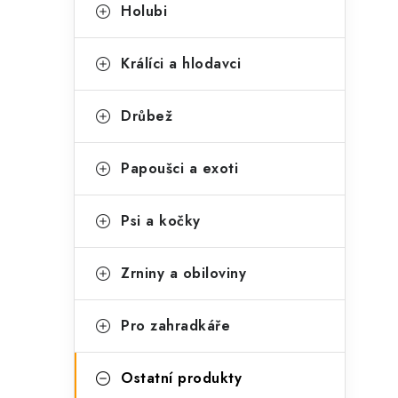
t
s
Holubi
e
t
g
Králíci a hlodavci
r
o
a
r
Drůbež
n
i
Papoušci a exoti
e
n
í
Psi a kočky
p
Zrniny a obiloviny
a
n
Pro zahradkáře
e
l
Ostatní produkty