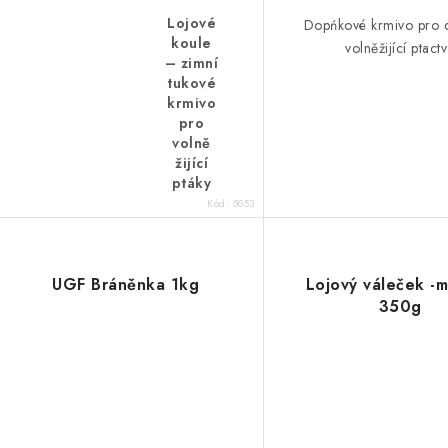
Lojové
Dopńkové krmivo pro 
koule
volněžijící ptact
– zimní
tukové
krmivo
pro
volně
žijící
ptáky
Kód:
5053
UGF Bráněnka 1kg
Lojový váleček -
350g