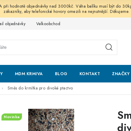
 hodnotě objednávky nad 3000kč. Váha balíku musí být do 30kg vč
zákazníky, aby telefonické hovory omezili na nejnutnější. Děkujeme.
ail objednávky
Velkoobchod
Obchodní podmínky
Podmí
NY
MDM KRMIVA
BLOG
KONTAKT
ZNAČKY
Směs do krmítka pro divoké ptactvo
Sm
Novinka
di