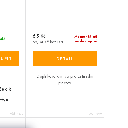
65 Kč
Momentálně
adě
nedostupné
58,04 Kč bez DPH
Doplňkové krmivo pro zahradní
ptactvo.
ček k
tva.
Kód:
4208
Kód:
4970