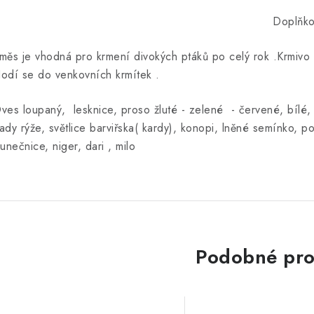
Doplňko
měs je vhodná pro krmení divokých ptáků po celý rok .Krmiv
odí se do venkovních krmítek .
ves loupaný, lesknice, proso žluté - zelené - červené, bílé,
ady rýže, světlice barviřska( kardy), konopi, lněné semínko, p
lunečnice, niger, dari , milo
Podobné pro