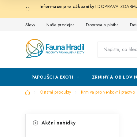
Přejít
DOPRAVA ZDARMA při
na
obsah
Slevy
Naše prodejna
Doprava a platba
Det
PAPOUŠCI A EXOTI
ZRNINY A OBILOVI
Domů
Ostatní produkty
Krmiva pro venkovní ptactvo
P
K
Přeskočit
Akční nabídky
kategorie
a
o