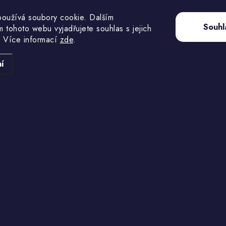
Košík lojový s arašídy 250g
Sušený moučný če
oužívá soubory cookie. Dalším
pro ptáky Zolux
Souhl
 tohoto webu vyjadřujete souhlas s jejich
 Více informací
zde
.
í
61 Kč
369 Kč
Momentálně
M
nedostupné
n
54,46 Kč bez DPH
329,46 Kč bez DPH