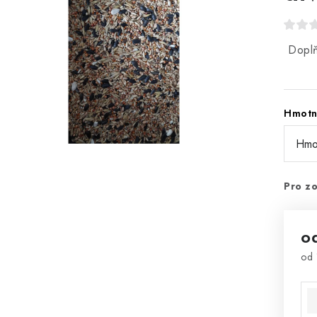
Doplň
Hmotn
Pro zo
o
od
Mě