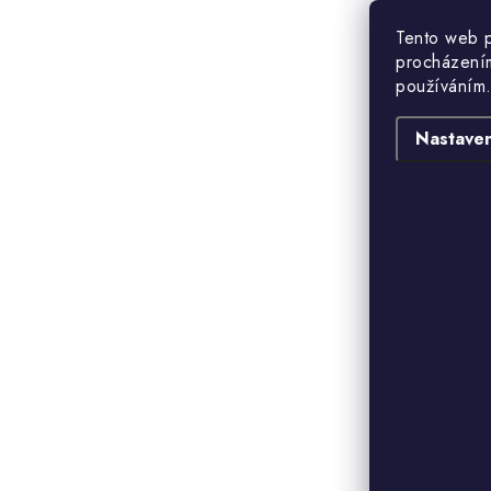
Tento web p
procházením
používáním.
Nastaven