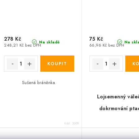
278 Kč
75 Kč
Na skladě
Na skl
248,21 Kč bez DPH
66,96 Kč bez DPH
Sušená bráněnka.
Lojsemenný vále
dokrmování ptac
Kód:
5009