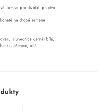
vé krmivo pro divoké ptactvo.
o bohaté na drobá semena.
 oves, slunečnice černá- bílá,
ohanka, pšenice, bílá
dukty