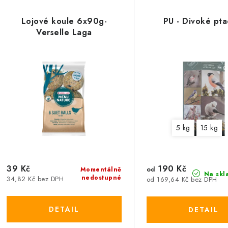
Lojové koule 6x90g-
PU - Divoké pta
Verselle Laga
5 kg
15 kg
39 Kč
190 Kč
od
Momentálně
Na skl
nedostupné
34,82 Kč bez DPH
od 169,64 Kč bez DPH