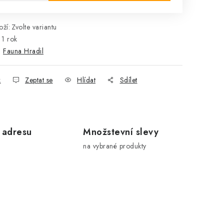
ží:
Zvolte variantu
1 rok
:
Fauna Hradil
k
Zeptat se
Hlídat
Sdílet
 adresu
Množstevní slevy
na vybrané produkty