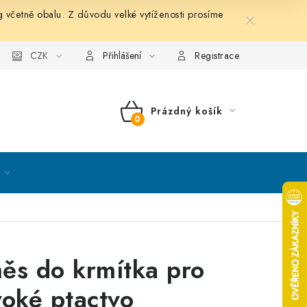
etně obalu. Z důvodu velké vytíženosti prosíme
nky ochrany osobních údajů
CZK
Mapa serveru
Kontakt
Přihlášení
Registrace
Prázdný košík
NÁKUPNÍ
KOŠÍK
ěs do krmítka pro
voké ptactvo