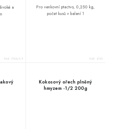
Pro venkovní ptactvo, 0,250 kg,
divoké a
počet kusů v balení 1
vo
Kód:
5164/5 K
Kód:
4143
makový
Kokosový ořech plněný
hmyzem -1/2 200g