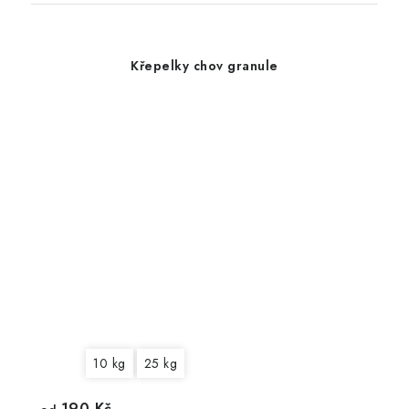
Křepelky chov granule
10 kg
25 kg
190 Kč