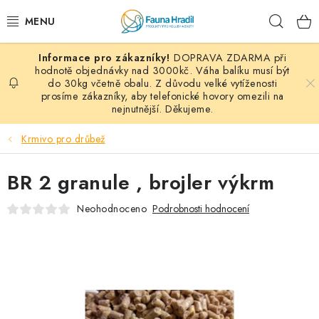
Přejít
Hleda
na
obsah
DOPRAVA ZDARMA při
PAPOUŠCI A EXOTI
hodnotě objednávky nad 3000kč. Váha balíku musí být
do 30kg včetně obalu. Z důvodu velké vytíženosti
prosíme zákazníky, aby telefonické hovory omezili na
ZRNINY A OBILOVINY
nejnutnější. Děkujeme.
MDM KRMIVA
Krmivo pro drůbež
BLOG
BR 2 granule , brojler výkrm
KONTAKT
Neohodnoceno
Podrobnosti hodnocení
AKČNÍ NABÍDKY
HOLUBI