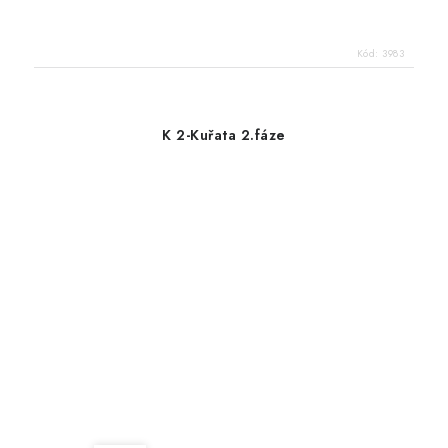
Kód:
3983
K 2-Kuřata 2.fáze