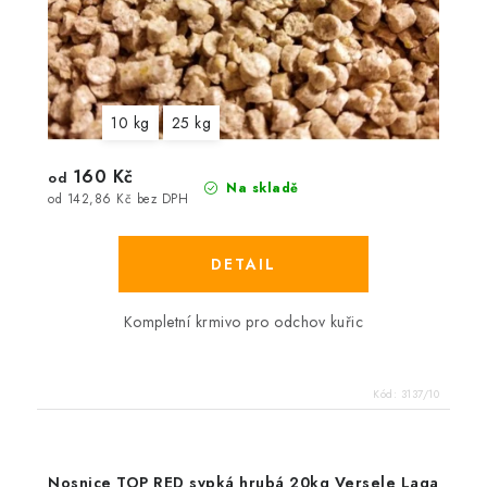
10 kg
25 kg
160 Kč
od
Na skladě
od 142,86 Kč bez DPH
Kompletní krmivo pro odchov kuřic
Kód:
3137/10
Nosnice TOP RED sypká hrubá 20kg Versele Laga