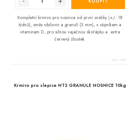
Kompletní krmivo pro nosnice od první snášky (+/- 18
týdnů), směs obilovin a granulí (3 mm), s vápníkem a
vitaminem D, pro silnou vaječnou skořápku a extra
červený žloutek.
Kód:
4382
Krmivo pro slepice NT2 GRANULE NOSNICE 10kg