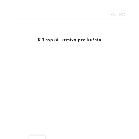
Kód:
4022
K 1 sypká -krmivo pro kuřata