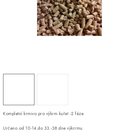
KRÁLÍCI A HLODAVCI
DRŮBEŽ
PSI A KOČKY
PRO ZAHRADKÁŘE
OSTATNÍ PRODUKTY
VÝPRODEJ
ZNAČKY
Kompletní krmivo pro výkrm kuřat -2 fáze.
Slevy
Naše prodejna
Doprava a platba
Detail objednávky
Velkoobchod
Obchodní podmínky
Určeno od 10-14.do 33.-38.dne výkrrmu.
Podmínky ochrany osobních údajů
Mapa serveru
Kontakt