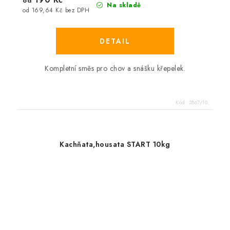
od
Na skladě
od 169,64 Kč bez DPH
Kompletní směs pro chov a snášku křepelek.
Kód:
2867/10
Kachňata,housata START 10kg