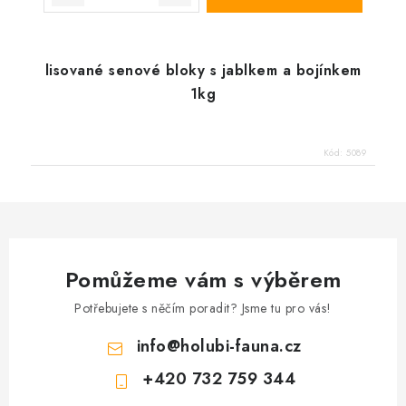
lisované senové bloky s jablkem a bojínkem
1kg
Kód:
5089
Pomůžeme vám s výběrem
Potřebujete s něčím poradit? Jsme tu pro vás!
info
@
holubi-fauna.cz
+420 732 759 344