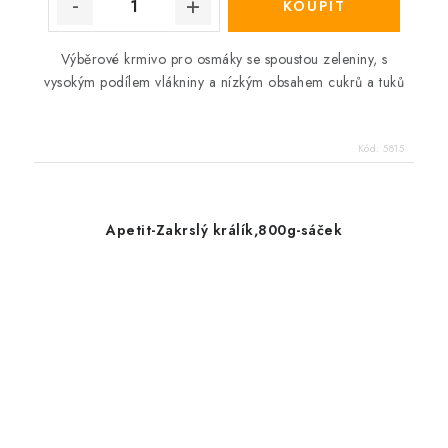
Výběrové krmivo pro osmáky se spoustou zeleniny, s
vysokým podílem vlákniny a nízkým obsahem cukrů a tuků
Kód:
5815
Apetit-Zakrslý králík,800g-sáček