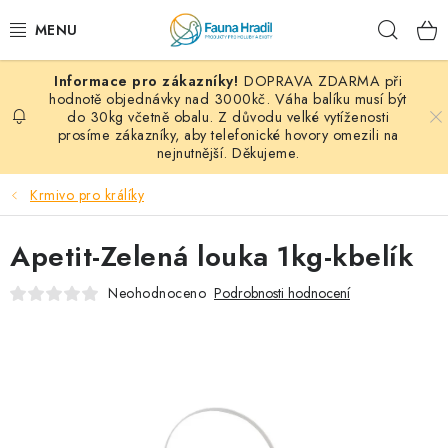
Přejít
Hleda
na
obsah
DOPRAVA ZDARMA při
PAPOUŠCI A EXOTI
hodnotě objednávky nad 3000kč. Váha balíku musí být
do 30kg včetně obalu. Z důvodu velké vytíženosti
prosíme zákazníky, aby telefonické hovory omezili na
ZRNINY A OBILOVINY
nejnutnější. Děkujeme.
MDM KRMIVA
Krmivo pro králíky
BLOG
Apetit-Zelená louka 1kg-kbelík
KONTAKT
Neohodnoceno
Podrobnosti hodnocení
AKČNÍ NABÍDKY
HOLUBI