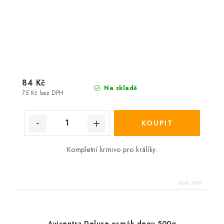
84 Kč
Na skladě
75 Kč bez DPH
Kompletní krmivo pro králíky.
Kód:
5149
Avicentra Deluxe osmák degu 500g