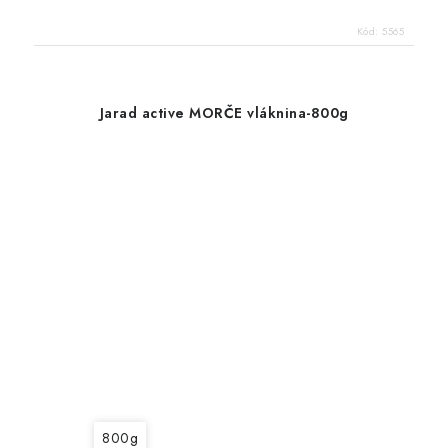
Kód:
5565
Jarad active MORČE vláknina-800g
800g