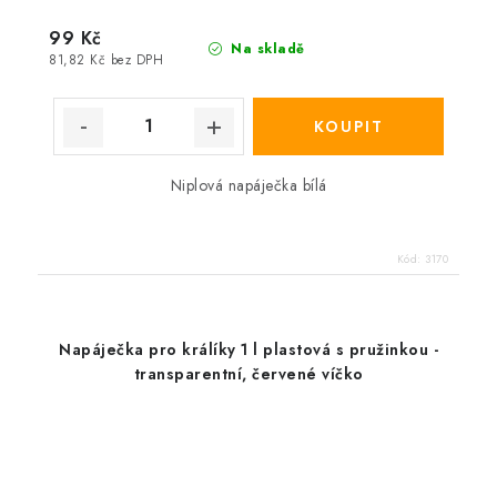
99 Kč
Na skladě
81,82 Kč bez DPH
Niplová napáječka bílá
Kód:
3170
Napáječka pro králíky 1 l plastová s pružinkou -
transparentní, červené víčko