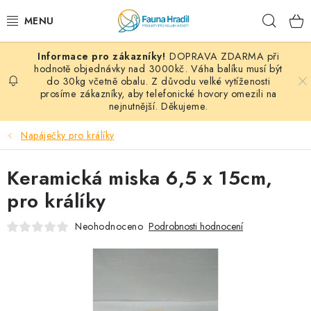
Přejít
Hleda
na
obsah
DOPRAVA ZDARMA při
PAPOUŠCI A EXOTI
hodnotě objednávky nad 3000kč. Váha balíku musí být
do 30kg včetně obalu. Z důvodu velké vytíženosti
prosíme zákazníky, aby telefonické hovory omezili na
ZRNINY A OBILOVINY
nejnutnější. Děkujeme.
MDM KRMIVA
Napáječky pro králíky
BLOG
Keramická miska 6,5 x 15cm,
pro králíky
KONTAKT
Neohodnoceno
Podrobnosti hodnocení
AKČNÍ NABÍDKY
HOLUBI