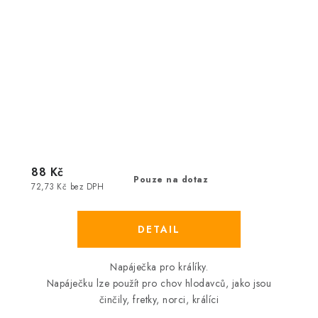
88 Kč
Pouze na dotaz
72,73 Kč bez DPH
Napáječka pro králíky.
Napáječku lze použít pro chov hlodavců, jako jsou
činčily, fretky, norci, králíci