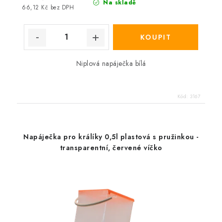
Na skladě
66,12 Kč bez DPH
Niplová napáječka bílá
Kód:
3167
Napáječka pro králíky 0,5l plastová s pružinkou -
transparentní, červené víčko