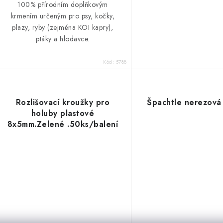
100% přírodním doplňkovým
krmením určeným pro psy, kočky,
plazy, ryby (zejména KOI kapry),
ptáky a hlodavce.
Kód:
5788
Rozlišovací kroužky pro
Špachtle nerezov
holuby plastové
8x5mm.Zelené .50ks/balení