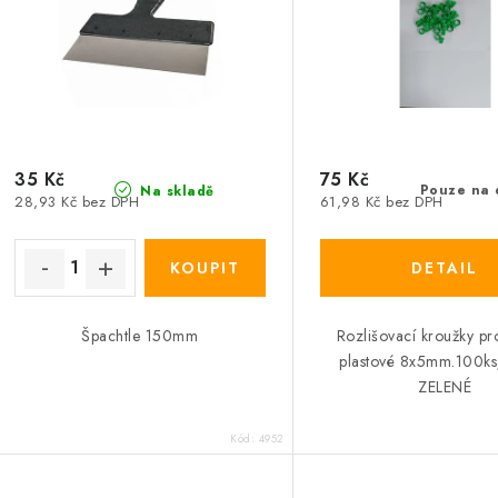
35 Kč
75 Kč
Pouze na 
Na skladě
28,93 Kč bez DPH
61,98 Kč bez DPH
Špachtle 150mm
Rozlišovací kroužky pr
plastové 8x5mm.100ks/
ZELENÉ
Kód:
4952