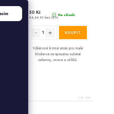
50 Kč
asím
adě
Na skladě
44,64 Kč bez DPH
Výběrová krmná směs pro malé
htle
hlodavce se spoustou sušené
zeleniny, ovoce a oříšků.
ovou,
etí, 150
Kód:
5247
Kód:
5809