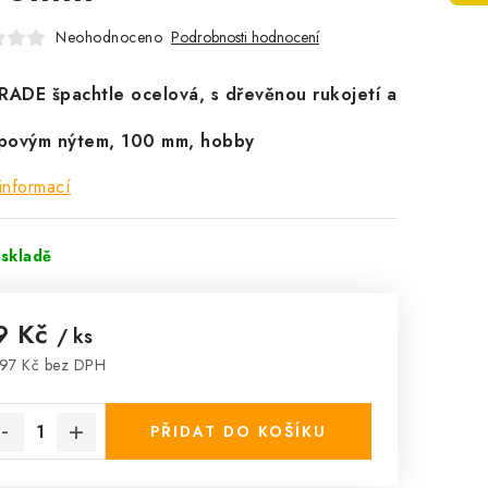
Neohodnoceno
Podrobnosti hodnocení
ADE špachtle ocelová, s dřevěnou rukojetí a
povým nýtem, 100 mm, hobby
informací
skladě
9 Kč
/ ks
97 Kč bez DPH
rná cena:
PŘIDAT DO KOŠÍKU