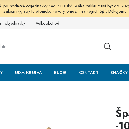
 hodnotě objednávky nad 3000kč. Váha balíku musí být do 30kg vč
zákazníky, aby telefonické hovory omezili na nejnutnější. Děkujeme.
ail objednávky
Velkoobchod
Obchodní podmínky
Podmí
NY
MDM KRMIVA
BLOG
KONTAKT
ZNAČKY
Šp
-1