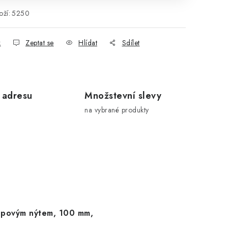
ží:
5250
k
Zeptat se
Hlídat
Sdílet
 adresu
Množstevní slevy
na vybrané produkty
lepovým nýtem, 100 mm,