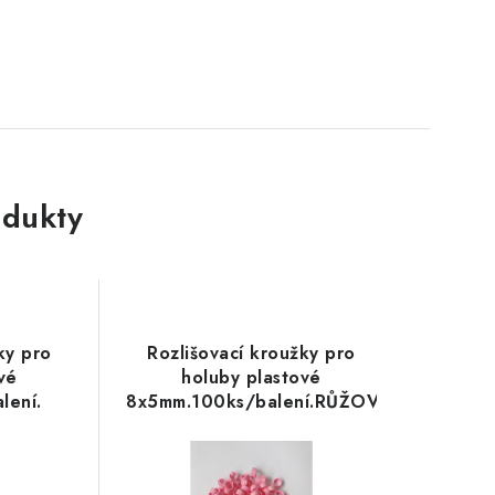
dukty
ky pro
Rozlišovací kroužky pro
vé
holuby plastové
lení.
8x5mm.100ks/balení.RŮŽOVÉ