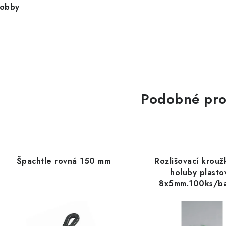
obby
Podobné pro
Špachtle rovná 150 mm
Rozlišovací krouž
holuby plasto
8x5mm.100ks/ba
ZELENÉ