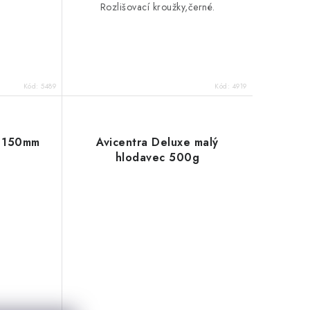
Rozlišovací kroužky,černé.
Kód:
5489
Kód:
4919
á 150mm
Avicentra Deluxe malý
hlodavec 500g