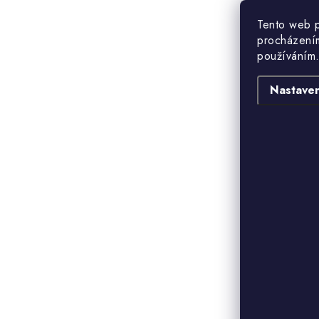
Tento web p
procházením
používáním.
Nastaven