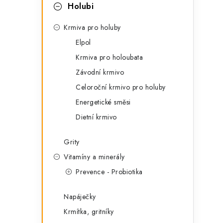
t
s
Holubi
e
t
Krmiva pro holuby
g
r
Elpol
o
Krmiva pro holoubata
a
r
Závodní krmivo
n
i
Celoroční krmivo pro holuby
e
n
Energetické směsi
í
Dietní krmivo
p
Grity
a
Vitamíny a minerály
Prevence - Probiotika
n
e
Napáječky
l
Krmítka, gritníky