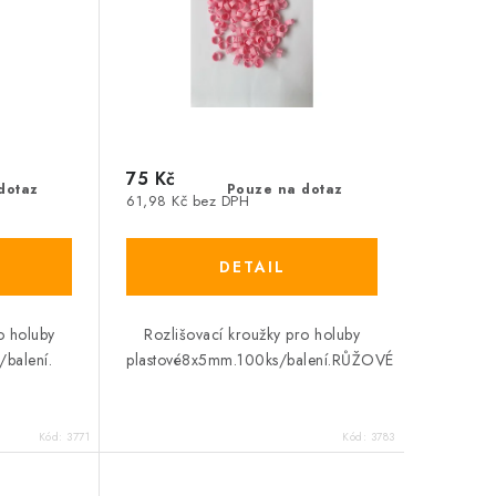
75 Kč
dotaz
Pouze na dotaz
61,98 Kč bez DPH
o holuby
Rozlišovací kroužky pro holuby
balení.
plastové8x5mm.100ks/balení.RŮŽOVÉ
Kód:
3771
Kód:
3783