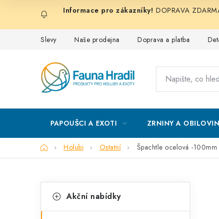
Přejít
DOPRAVA ZDARMA při
na
obsah
Slevy
Naše prodejna
Doprava a platba
Det
PAPOUŠCI A EXOTI
ZRNINY A OBILOVI
Domů
Holubi
Ostatní
Špachtle ocelová -100mm
P
K
Přeskočit
Akční nabídky
kategorie
a
o