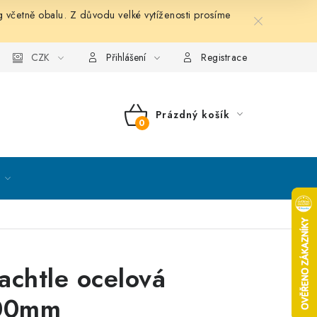
etně obalu. Z důvodu velké vytíženosti prosíme
nky ochrany osobních údajů
CZK
Mapa serveru
Kontakt
Přihlášení
Registrace
Prázdný košík
NÁKUPNÍ
KOŠÍK
achtle ocelová
00mm