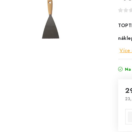
TOPTR
nákle
Více 
Na 
2
23,
Mě