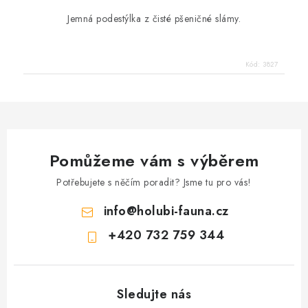
Jemná podestýlka z čisté pšeničné slámy.
Kód:
3827
Pomůžeme vám s výběrem
Potřebujete s něčím poradit? Jsme tu pro vás!
info
@
holubi-fauna.cz
+420 732 759 344