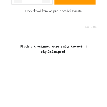
Doplňkové krmivo pro domácí zvířata
Kód:
4865
Plachta krycí,modro-zelená,s kovovými
oky,2x3m,profi