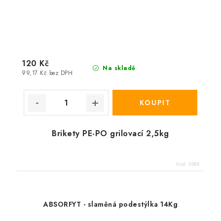
120 Kč
Na skladě
99,17 Kč bez DPH
Brikety PE-PO grilovací 2,5kg
Kód:
5688
ABSORFYT - slaměná podestýlka 14Kg