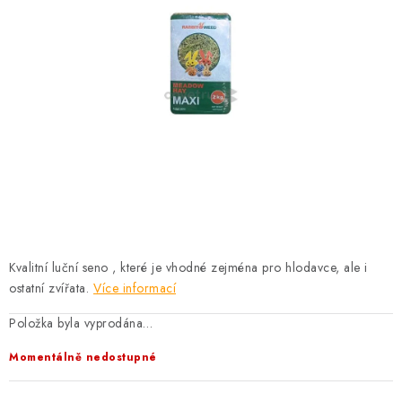
KRÁLÍCI A HLODAVCI
DRŮBEŽ
PSI A KOČKY
PRO ZAHRADKÁŘE
OSTATNÍ PRODUKTY
VÝPRODEJ
Kvalitní luční seno , které je vhodné zejména pro hlodavce, ale i
ZNAČKY
ostatní zvířata.
Více informací
Položka byla vyprodána…
Slevy
Naše prodejna
Doprava a platba
Momentálně nedostupné
Detail objednávky
Velkoobchod
Obchodní podmínky
Podmínky ochrany osobních údajů
Mapa serveru
Kontakt