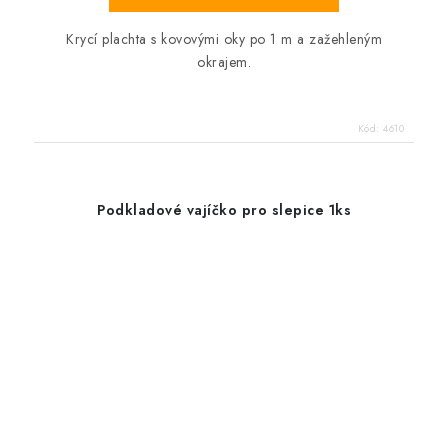
Krycí plachta s kovovými oky po 1 m a zažehleným
okrajem.
Kód:
4610
Podkladové vajíčko pro slepice 1ks