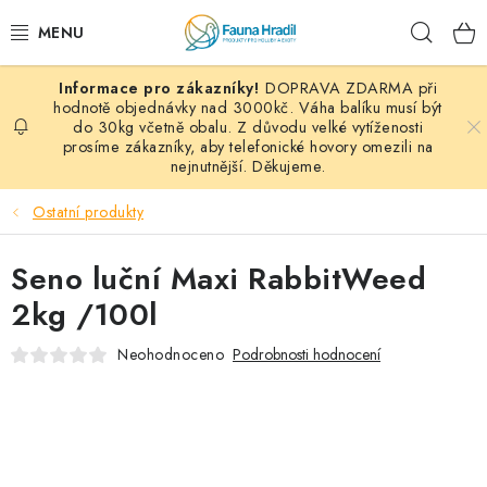
Přejít
Hleda
na
obsah
DOPRAVA ZDARMA při
PAPOUŠCI A EXOTI
hodnotě objednávky nad 3000kč. Váha balíku musí být
do 30kg včetně obalu. Z důvodu velké vytíženosti
prosíme zákazníky, aby telefonické hovory omezili na
ZRNINY A OBILOVINY
nejnutnější. Děkujeme.
MDM KRMIVA
Ostatní produkty
BLOG
Seno luční Maxi RabbitWeed
2kg /100l
KONTAKT
Neohodnoceno
Podrobnosti hodnocení
AKČNÍ NABÍDKY
HOLUBI