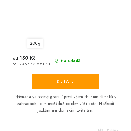
200g
150 Kč
od
Na skladě
od 123,97 Kč bez DPH
Návnada ve formě granulí proti všem druhům slimáků v
zahradách, je mimořádně odolný vůči dešti. Neškodí
ježkům ani domácím zvířatům.
Kód:
4595/200