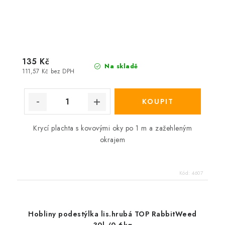
135 Kč
Na skladě
111,57 Kč bez DPH
Krycí plachta s kovovými oky po 1 m a zažehleným
okrajem
Kód:
4607
Hobliny podestýlka lis.hrubá TOP RabbitWeed