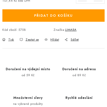
107,44 Kč bez DPH
Měrná cena:
PŘIDAT DO KOŠÍKU
Kód zboží:
5758
Značka:
LIMARA
Tisk
Zeptat se
Hlídat
Sdílet
Doručení na výdejní místo
Doručení na adresu
od 59 Kč
od 89 Kč
Množstevní slevy
Rychlé odeslání
na vybrané produkty