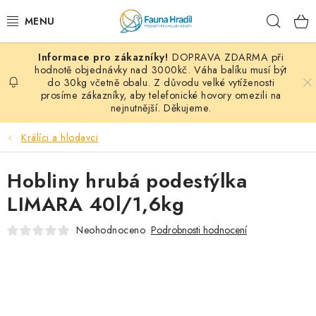
Přejít
Hleda
na
obsah
DOPRAVA ZDARMA při
PAPOUŠCI A EXOTI
hodnotě objednávky nad 3000kč. Váha balíku musí být
do 30kg včetně obalu. Z důvodu velké vytíženosti
prosíme zákazníky, aby telefonické hovory omezili na
ZRNINY A OBILOVINY
nejnutnější. Děkujeme.
MDM KRMIVA
Králíci a hlodavci
BLOG
Hobliny hrubá podestýlka
LIMARA 40l/1,6kg
KONTAKT
Neohodnoceno
Podrobnosti hodnocení
AKČNÍ NABÍDKY
HOLUBI