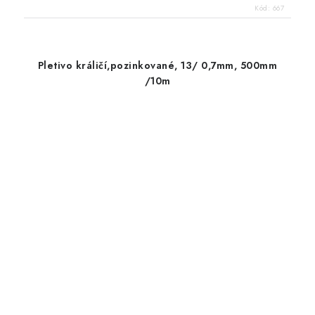
Kód:
667
Pletivo králičí,pozinkované, 13/ 0,7mm, 500mm
/10m