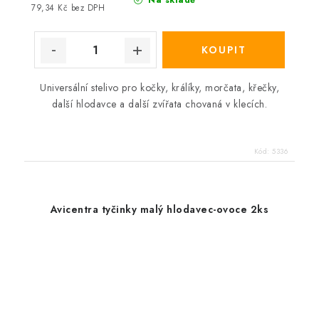
Na skladě
79,34 Kč bez DPH
Universální stelivo pro kočky, králíky, morčata, křečky,
další hlodavce a další zvířata chovaná v klecích.
Kód:
5336
Avicentra tyčinky malý hlodavec-ovoce 2ks