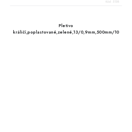
Kód:
5158
Pletivo
králičí,poplastované,zelené,13/0,9mm,500mm/10m