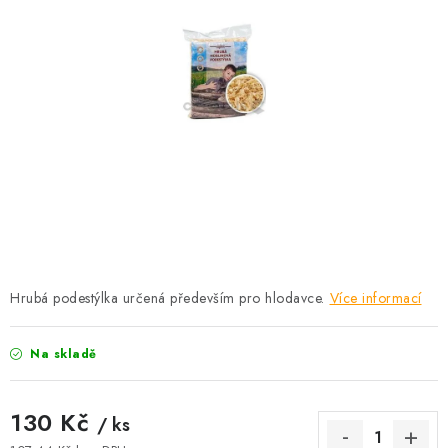
KRÁLÍCI A HLODAVCI
DRŮBEŽ
PSI A KOČKY
PRO ZAHRADKÁŘE
OSTATNÍ PRODUKTY
VÝPRODEJ
Hrubá podestýlka určená především pro hlodavce.
Více informací
ZNAČKY
Na skladě
Slevy
Naše prodejna
Doprava a platba
Detail objednávky
Velkoobchod
Obchodní podmínky
130 Kč
/ ks
Podmínky ochrany osobních údajů
Mapa serveru
Kontakt