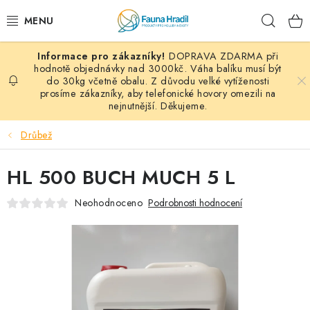
Přejít
Hleda
na
obsah
DOPRAVA ZDARMA při
PAPOUŠCI A EXOTI
hodnotě objednávky nad 3000kč. Váha balíku musí být
do 30kg včetně obalu. Z důvodu velké vytíženosti
prosíme zákazníky, aby telefonické hovory omezili na
ZRNINY A OBILOVINY
nejnutnější. Děkujeme.
MDM KRMIVA
Drůbež
BLOG
HL 500 BUCH MUCH 5 L
KONTAKT
Neohodnoceno
Podrobnosti hodnocení
AKČNÍ NABÍDKY
HOLUBI