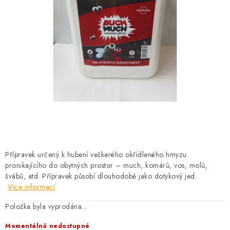
KRÁLÍCI A HLODAVCI
DRŮBEŽ
PSI A KOČKY
PRO ZAHRADKÁŘE
OSTATNÍ PRODUKTY
VÝPRODEJ
Přípravek určený k hubení veškerého okřídleného hmyzu
ZNAČKY
pronikajícího do obytných prostor – much, komárů, vos, molů,
švábů, atd. Přípravek působí dlouhodobě jako dotykový jed.
Více informací
Slevy
Naše prodejna
Doprava a platba
Detail objednávky
Velkoobchod
Obchodní podmínky
Položka byla vyprodána…
Podmínky ochrany osobních údajů
Mapa serveru
Kontakt
Momentálně nedostupné