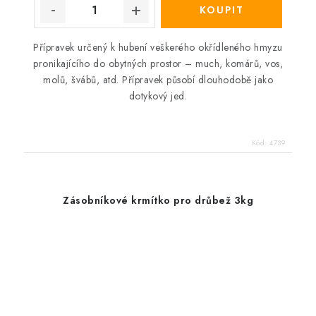
Přípravek určený k hubení veškerého okřídleného hmyzu
pronikajícího do obytných prostor – much, komárů, vos,
molů, švábů, atd. Přípravek působí dlouhodobě jako
dotykový jed.
Kód:
4739
Zásobníkové krmítko pro drůbež 3kg