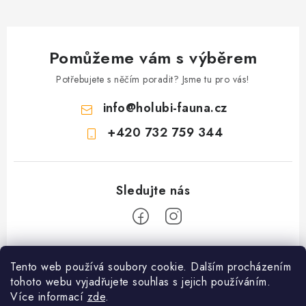
Pomůžeme vám s výběrem
Potřebujete s něčím poradit? Jsme tu pro vás!
info
@
holubi-fauna.cz
+420 732 759 344
Z
Tento web používá soubory cookie. Dalším procházením
á
PRODEJNA PŘEROV KRMIVA a ZAHRADA - VÝDEJNÍ MÍSTO
tohoto webu vyjadřujete souhlas s jejich používáním.
p
ESHOPU Fauna Hradil s.r.o. ul. 9. května 90 Přerov I město 75002
Více informací
zde
.
Krmiva a produkty pro holuby ,drůbež, exoty ,psy, kočky a