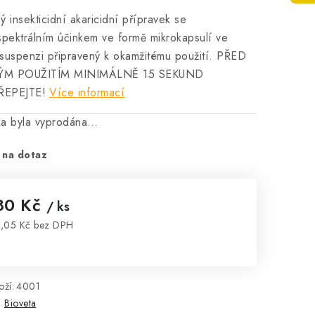
ý insekticidní akaricidní přípravek se
spektrálním účinkem ve formě mikrokapsulí ve
suspenzi připravený k okamžitému použití. PŘED
ÝM POUŽITÍM MINIMÁLNĚ 15 SEKUND
EPEJTE!
Více informací
ka byla vyprodána…
 na dotaz
80 Kč
/ ks
,05 Kč bez DPH
rná cena:
ží:
4001
:
Bioveta