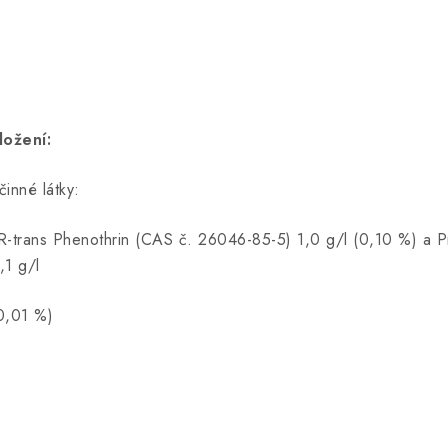
ložení:
činné látky:
R-trans Phenothrin (CAS č. 26046-85-5) 1,0 g/l (0,10 %) a P
,1 g/l
0,01 %)