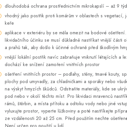
dlouhodobá ochrana prostřednictvím mikrokapslí – až 9 tý
vhodný jako postřik proti komárům v oblastech s vegetací, j
keře
aplikace v exteriéru by se měla omezit na bodové ošetřen
likvidačního účinku se musí důkladně nastříkat vnější části
a prahů tak, aby došlo k účinné ochraně před škodlivým h
vnější lokální postřik navíc zabraňuje vniknutí létajících a
dochází ke snížení zamoření vnitřních prostor
ošetření vnitřních prostor – podlahy, stěny, tmavé kouty, sp
plochy pod umyvadly, za chladničkami a sporáky nebo všud
na výskyt hmyzích škůdců. Odstraňte materiály, kde se ukrý
pod nebo v okolí těchto míst. Pro likvidaci mravenců nastř
rámů, štěrbin, a místa přítoku a odtoku vody nebo jiné vstup
vyluxujte prostor, vyperte lůžkoviny a poté nastříkejte pří
ze vzdálenosti 20 až 25 cm. Před použitím nechte ošetřen
Není určen pro použití u lidí.