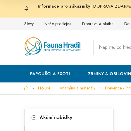
Přejít
DOPRAVA ZDARMA při
na
obsah
Slevy
Naše prodejna
Doprava a platba
Det
PAPOUŠCI A EXOTI
ZRNINY A OBILOVI
Domů
Holubi
Vitamíny a minerály
Prevence - Pr
P
K
Přeskočit
Akční nabídky
kategorie
a
o