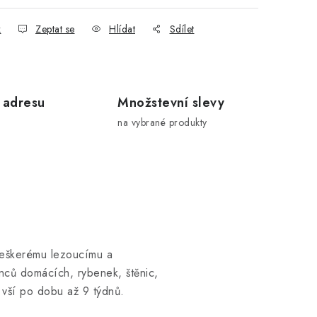
k
Zeptat se
Hlídat
Sdílet
 adresu
Množstevní slevy
na vybrané produkty
 veškerému lezoucímu a
nců domácích, rybenek, štěnic,
a vší po dobu až 9 týdnů.