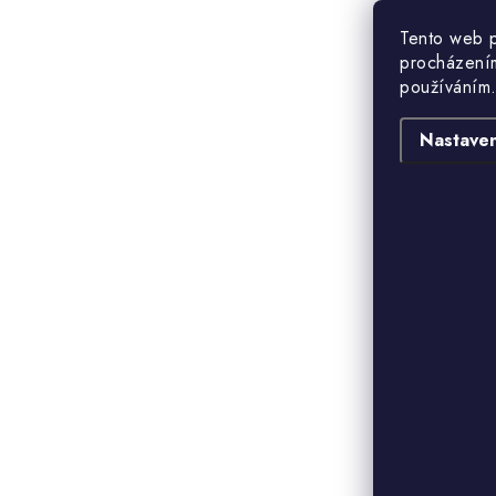
Tento web p
procházením
používáním.
D
Nastaven
P
P
P
V
d
p
t
s