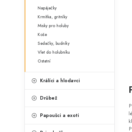
Napáječky
Krmítka, gritníky
Misky pro holuby
Koše
Sedačky, budníky
Vlet do holubníku
Ostatní
Králíci a hlodavci
Drůbež
P
l
Papoušci a exoti
k
P