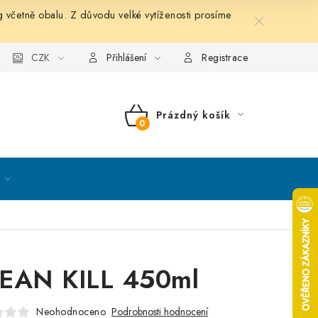
etně obalu. Z důvodu velké vytíženosti prosíme
nky ochrany osobních údajů
CZK
Mapa serveru
Kontakt
Přihlášení
Registrace
Prázdný košík
NÁKUPNÍ
KOŠÍK
EAN KILL 450ml
Neohodnoceno
Podrobnosti hodnocení