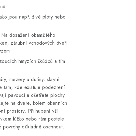
dnů
ako jsou např. živé ploty nebo
í. Na dosažení okamžitého
 oken, zárubní vchodových dveří
myzem
 lezoucích hmyzích škůdců a tím
áry, mezery a dutiny, skryté
e tam, kde existuje podezření
vají pavouci a ošetřete plochy
íkejte na dveře, kolem okenních
ní prostory. Při hubení vší
pravkem lůžko nebo rám postele
é povrchy důkladně oschnout.