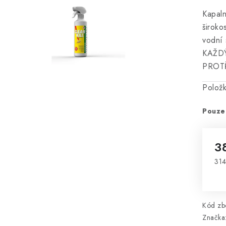
Kapaln
široko
vodní 
KAŽD
PROTŘ
Polož
Pouze
3
314
Mě
Kód zbo
Značka