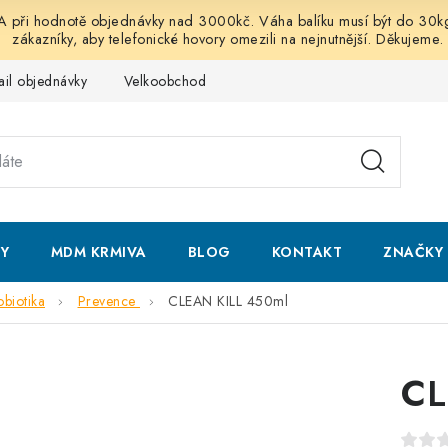
 hodnotě objednávky nad 3000kč. Váha balíku musí být do 30kg vč
zákazníky, aby telefonické hovory omezili na nejnutnější. Děkujeme.
ail objednávky
Velkoobchod
Obchodní podmínky
Podmí
NY
MDM KRMIVA
BLOG
KONTAKT
ZNAČKY
obiotika
Prevence
CLEAN KILL 450ml
CL