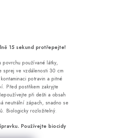
lně 15 sekund protřepejte!
u povrchu používané látky,
žte sprej ve vzdálenosti 30 cm
kontaminaci potravin a pitné
bí. Před postřikem zakryjte
epoužívejte při dešti a obsah
má neutrální zápach, snadno se
. Biologicky rozložitelný.
ípravku. Používejte biocidy