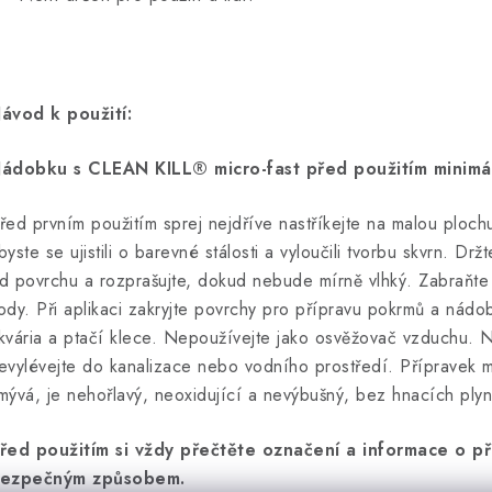
ávod k použití:
ádobku s CLEAN KILL® micro-fast před použitím minimá
řed prvním použitím sprej nejdříve nastříkejte na malou ploch
byste se ujistili o barevné stálosti a vyloučili tvorbu skvrn. Dr
d povrchu a rozprašujte, dokud nebude mírně vlhký. Zabraňte 
ody. Při aplikaci zakryjte povrchy pro přípravu pokrmů a nádo
kvária a ptačí klece. Nepoužívejte jako osvěžovač vzduchu. N
evylévejte do kanalizace nebo vodního prostředí. Přípravek 
mývá, je nehořlavý, neoxidující a nevýbušný, bez hnacích plynů
řed použitím si vždy přečtěte označení a informace o př
ezpečným způsobem.