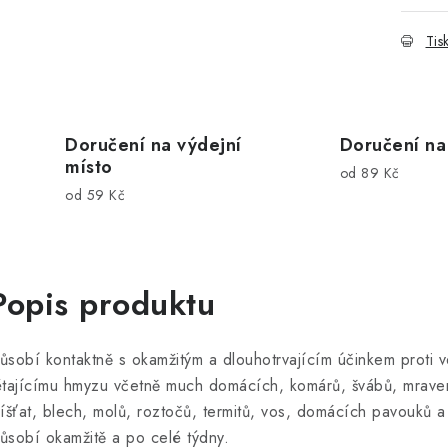
Tis
Doručení na výdejní
Doručení na
místo
od 89 Kč
od 59 Kč
Popis produktu
ůsobí kontaktně s okamžitým a dlouhotrvajícím účinkem proti
étajícímu hmyzu včetně much domácích, komárů, švábů, mrave
líšťat, blech, molů, roztočů, termitů, vos, domácích pavouků 
ůsobí okamžitě a po celé týdny.