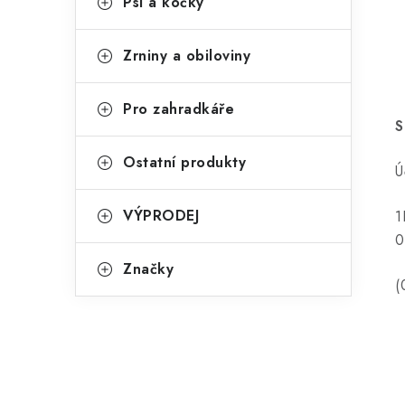
Psi a kočky
Zrniny a obiloviny
Pro zahradkáře
S
Ostatní produkty
Ú
VÝPRODEJ
1
0
Značky
(