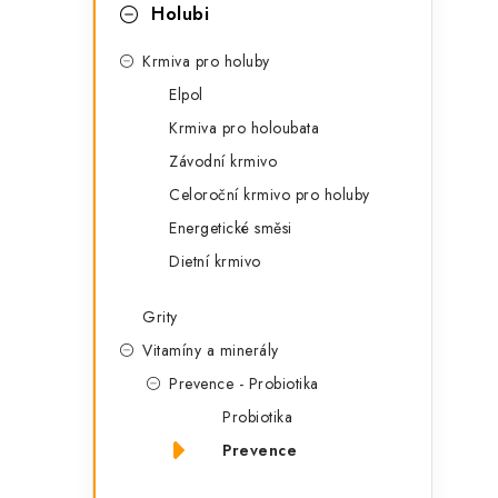
t
s
Holubi
e
t
Krmiva pro holuby
g
r
Elpol
o
Krmiva pro holoubata
a
r
Závodní krmivo
n
i
Celoroční krmivo pro holuby
e
n
Energetické směsi
í
Dietní krmivo
p
Grity
a
Vitamíny a minerály
Prevence - Probiotika
n
Probiotika
e
Prevence
l