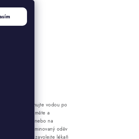
asím
.
 a jemně oplachujte vodou po
lachování je vyjměte a
zavolejte lékaři nebo na
nebo oděvu kontaminovaný oděv
y přetrvávají, zavolejte lékaři