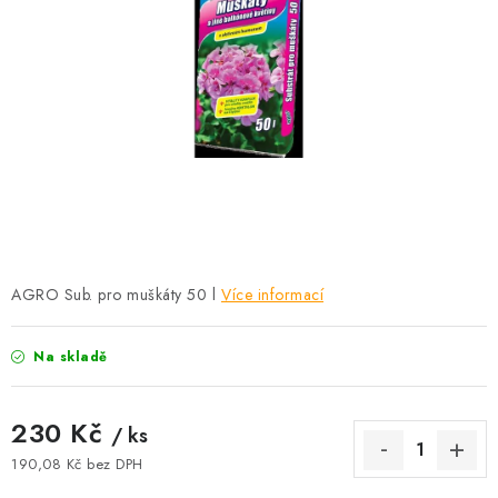
KRÁLÍCI A HLODAVCI
DRŮBEŽ
PSI A KOČKY
PRO ZAHRADKÁŘE
OSTATNÍ PRODUKTY
VÝPRODEJ
AGRO Sub. pro muškáty 50 l
Více informací
ZNAČKY
Na skladě
Slevy
Naše prodejna
Doprava a platba
230 Kč
/ ks
Detail objednávky
Velkoobchod
Obchodní podmínky
190,08 Kč bez DPH
Podmínky ochrany osobních údajů
Mapa serveru
Kontakt
Měrná cena: