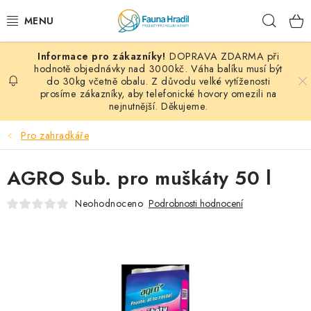
Přejít
Hleda
na
obsah
DOPRAVA ZDARMA při
PAPOUŠCI A EXOTI
hodnotě objednávky nad 3000kč. Váha balíku musí být
do 30kg včetně obalu. Z důvodu velké vytíženosti
prosíme zákazníky, aby telefonické hovory omezili na
ZRNINY A OBILOVINY
nejnutnější. Děkujeme.
MDM KRMIVA
Pro zahradkáře
BLOG
AGRO Sub. pro muškáty 50 l
KONTAKT
Neohodnoceno
Podrobnosti hodnocení
AKČNÍ NABÍDKY
HOLUBI