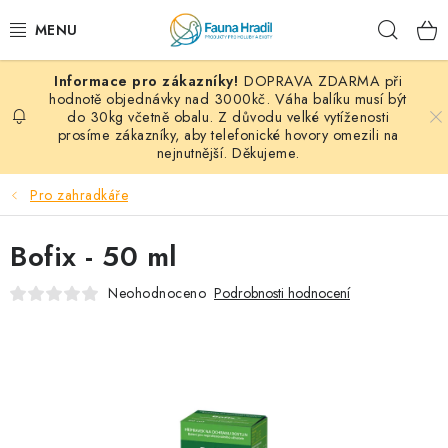
Přejít
Hleda
na
obsah
DOPRAVA ZDARMA při
PAPOUŠCI A EXOTI
hodnotě objednávky nad 3000kč. Váha balíku musí být
do 30kg včetně obalu. Z důvodu velké vytíženosti
prosíme zákazníky, aby telefonické hovory omezili na
ZRNINY A OBILOVINY
nejnutnější. Děkujeme.
MDM KRMIVA
Pro zahradkáře
BLOG
Bofix - 50 ml
KONTAKT
Neohodnoceno
Podrobnosti hodnocení
AKČNÍ NABÍDKY
HOLUBI