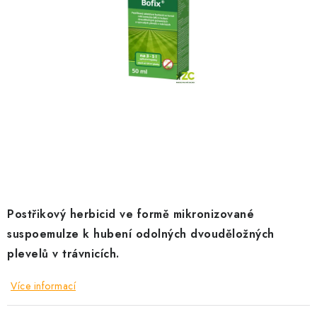
KRÁLÍCI A HLODAVCI
DRŮBEŽ
PSI A KOČKY
PRO ZAHRADKÁŘE
OSTATNÍ PRODUKTY
VÝPRODEJ
Postřikový herbicid ve formě mikronizované
ZNAČKY
suspoemulze k hubení odolných dvouděložných
plevelů v trávnicích.
Slevy
Naše prodejna
Doprava a platba
Detail objednávky
Velkoobchod
Obchodní podmínky
Více informací
Podmínky ochrany osobních údajů
Mapa serveru
Kontakt