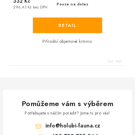
332 Kč
Pouze na dotaz
296,43 Kč bez DPH
Přírodní objemové krmivo.
Kód:
3849
Pomůžeme vám s výběrem
Potřebujete s něčím poradit? Jsme tu pro vás!
info
@
holubi-fauna.cz