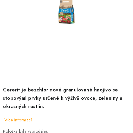
KRÁLÍCI A HLODAVCI
DRŮBEŽ
PSI A KOČKY
PRO ZAHRADKÁŘE
OSTATNÍ PRODUKTY
VÝPRODEJ
Cererit je bezchloridové granulované hnojivo se
ZNAČKY
stopovými prvky určené k výživě ovoce, zeleniny a
okrasných rostlin.
Slevy
Naše prodejna
Doprava a platba
Detail objednávky
Velkoobchod
Obchodní podmínky
Více informací
Podmínky ochrany osobních údajů
Mapa serveru
Kontakt
Položka byla vyprodána…