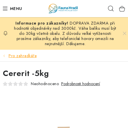
Přejít
Hleda
na
obsah
DOPRAVA ZDARMA při
PAPOUŠCI A EXOTI
hodnotě objednávky nad 3000kč. Váha balíku musí být
do 30kg včetně obalu. Z důvodu velké vytíženosti
prosíme zákazníky, aby telefonické hovory omezili na
ZRNINY A OBILOVINY
nejnutnější. Děkujeme.
MDM KRMIVA
Pro zahradkáře
BLOG
Cererit -5kg
KONTAKT
Neohodnoceno
Podrobnosti hodnocení
AKČNÍ NABÍDKY
HOLUBI