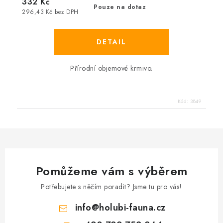
332 Kč
Pouze na dotaz
296,43 Kč bez DPH
Přírodní objemové krmivo.
Kód:
3849
Pomůžeme vám s výběrem
Potřebujete s něčím poradit? Jsme tu pro vás!
info
@
holubi-fauna.cz