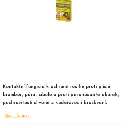
KRÁLÍCI A HLODAVCI
DRŮBEŽ
PSI A KOČKY
PRO ZAHRADKÁŘE
OSTATNÍ PRODUKTY
VÝPRODEJ
Kontaktní fungicid k ochraně rostlin proti plísni
ZNAČKY
brambor, póru, cibule a proti peronospóře okurek,
puchrovitosti slivoně a kadeřavosti broskvoní.
Slevy
Naše prodejna
Doprava a platba
Detail objednávky
Velkoobchod
Obchodní podmínky
Více informací
Podmínky ochrany osobních údajů
Mapa serveru
Kontakt