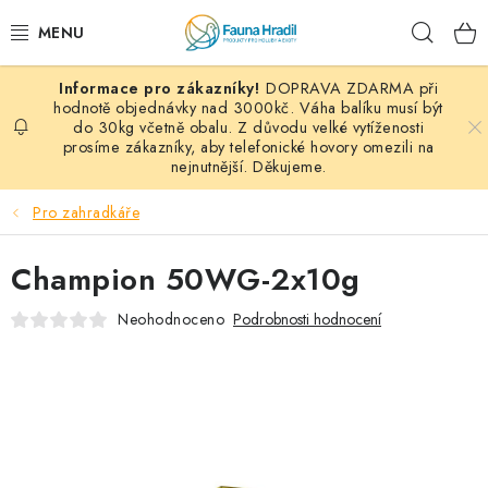
Přejít
Hleda
na
obsah
DOPRAVA ZDARMA při
PAPOUŠCI A EXOTI
hodnotě objednávky nad 3000kč. Váha balíku musí být
do 30kg včetně obalu. Z důvodu velké vytíženosti
prosíme zákazníky, aby telefonické hovory omezili na
ZRNINY A OBILOVINY
nejnutnější. Děkujeme.
MDM KRMIVA
Pro zahradkáře
BLOG
Champion 50WG-2x10g
KONTAKT
Neohodnoceno
Podrobnosti hodnocení
AKČNÍ NABÍDKY
HOLUBI