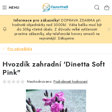
Přejít
Hleda
na
obsah
DOPRAVA ZDARMA při
PAPOUŠCI A EXOTI
hodnotě objednávky nad 3000kč. Váha balíku musí být
do 30kg včetně obalu. Z důvodu velké vytíženosti
prosíme zákazníky, aby telefonické hovory omezili na
ZRNINY A OBILOVINY
nejnutnější. Děkujeme.
MDM KRMIVA
Pro zahradkáře
BLOG
Hvozdík zahradní 'Dinetta Soft
Pink"
KONTAKT
Neohodnoceno
Podrobnosti hodnocení
AKČNÍ NABÍDKY
HOLUBI