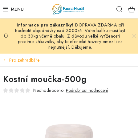
Přejít
Hleda
na
obsah
DOPRAVA ZDARMA při
PAPOUŠCI A EXOTI
hodnotě objednávky nad 3000kč. Váha balíku musí být
do 30kg včetně obalu. Z důvodu velké vytíženosti
prosíme zákazníky, aby telefonické hovory omezili na
ZRNINY A OBILOVINY
nejnutnější. Děkujeme.
MDM KRMIVA
Pro zahradkáře
BLOG
Kostní moučka-500g
KONTAKT
Neohodnoceno
Podrobnosti hodnocení
AKČNÍ NABÍDKY
HOLUBI