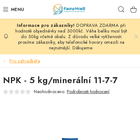
Přejít
Hleda
na
obsah
DOPRAVA ZDARMA při
PAPOUŠCI A EXOTI
hodnotě objednávky nad 3000kč. Váha balíku musí být
do 30kg včetně obalu. Z důvodu velké vytíženosti
prosíme zákazníky, aby telefonické hovory omezili na
ZRNINY A OBILOVINY
nejnutnější. Děkujeme.
MDM KRMIVA
Pro zahradkáře
BLOG
NPK - 5 kg/minerální 11-7-7
KONTAKT
Neohodnoceno
Podrobnosti hodnocení
AKČNÍ NABÍDKY
HOLUBI