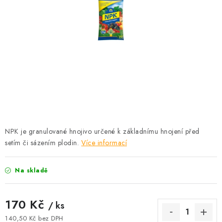
KRÁLÍCI A HLODAVCI
DRŮBEŽ
PSI A KOČKY
PRO ZAHRADKÁŘE
OSTATNÍ PRODUKTY
VÝPRODEJ
NPK je granulované hnojivo určené k základnímu hnojení před
setím či sázením plodin.
Více informací
ZNAČKY
Na skladě
Slevy
Naše prodejna
Doprava a platba
Detail objednávky
Velkoobchod
Obchodní podmínky
170 Kč
/ ks
Podmínky ochrany osobních údajů
Mapa serveru
Kontakt
140,50 Kč bez DPH