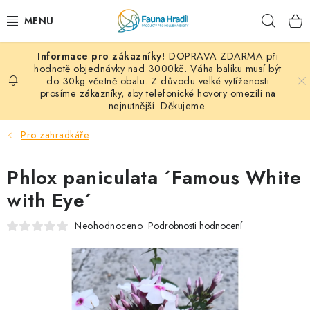
Přejít
Hleda
na
obsah
DOPRAVA ZDARMA při
PAPOUŠCI A EXOTI
hodnotě objednávky nad 3000kč. Váha balíku musí být
do 30kg včetně obalu. Z důvodu velké vytíženosti
prosíme zákazníky, aby telefonické hovory omezili na
ZRNINY A OBILOVINY
nejnutnější. Děkujeme.
MDM KRMIVA
Pro zahradkáře
BLOG
Phlox paniculata ´Famous White
with Eye´
KONTAKT
Neohodnoceno
Podrobnosti hodnocení
AKČNÍ NABÍDKY
HOLUBI