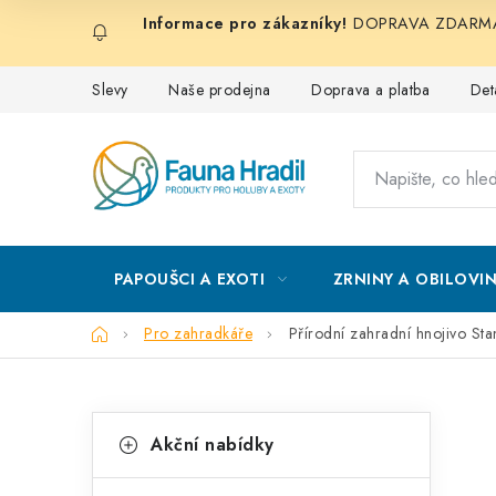
Přejít
DOPRAVA ZDARMA při
na
obsah
Slevy
Naše prodejna
Doprava a platba
Det
PAPOUŠCI A EXOTI
ZRNINY A OBILOVI
Domů
Pro zahradkáře
Přírodní zahradní hnojivo St
P
K
Přeskočit
Akční nabídky
kategorie
a
o