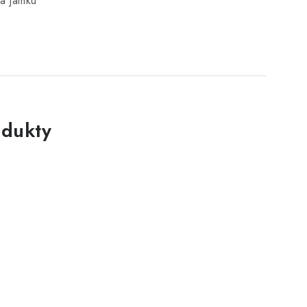
a jamku
dukty