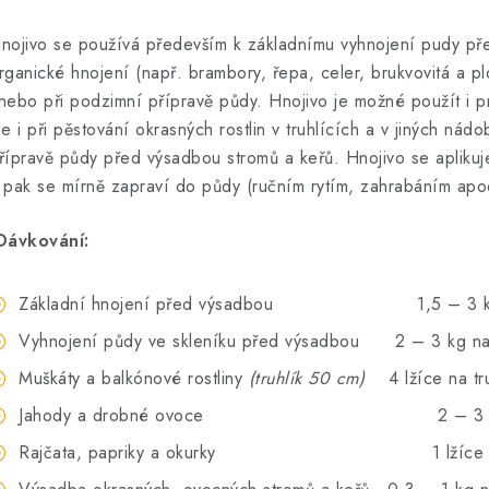
nojivo se používá především k základnímu vyhnojení pudy pře
rganické hnojení (např. brambory, řepa, celer, brukvovitá a pl
nebo při podzimní přípravě půdy. Hnojivo je možné použít i p
le i při pěstování okrasných rostlin v truhlících a v jiných nád
řípravě půdy před výsadbou stromů a keřů. Hnojivo se apliku
 pak se mírně zapraví do půdy (ručním rytím, zahrabáním apod
ávkování:
Základní hnojení před výsadbou 1,5 – 3 kg
Vyhnojení půdy ve skleníku před výsadbou 2 – 3 kg n
Muškáty a balkónové rostliny
(truhlík 50 cm)
4 lžíce na tr
Jahody a drobné ovoce 2 – 3 kg n
Rajčata, papriky a okurky 1 lžíce na r