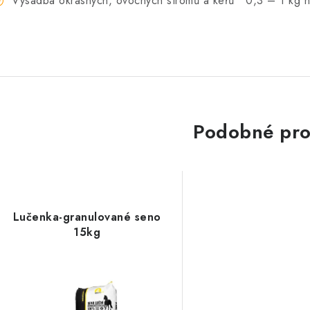
Výsadba okrasných, ovocných stromů a keřů 0,3 – 1 kg n
Podobné pro
Lučenka-granulované seno
15kg