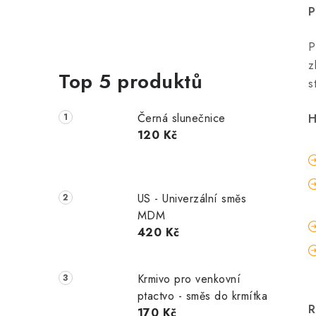
P
P
z
Top 5 produktů
s
Černá slunečnice
H
120 Kč
US - Univerzální směs
MDM
420 Kč
Krmivo pro venkovní
ptactvo - směs do krmítka
R
170 Kč