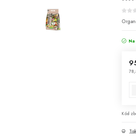
Organi
Na 
9
78,
Mě
Kód zbo
Tis