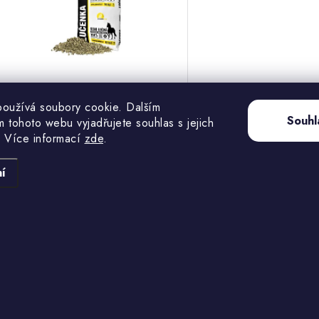
oužívá soubory cookie. Dalším
332 Kč
Pouze na dotaz
Souhl
 tohoto webu vyjadřujete souhlas s jejich
296,43 Kč bez DPH
 Více informací
zde
.
í
Přírodní objemové krmivo.
Kód:
3849