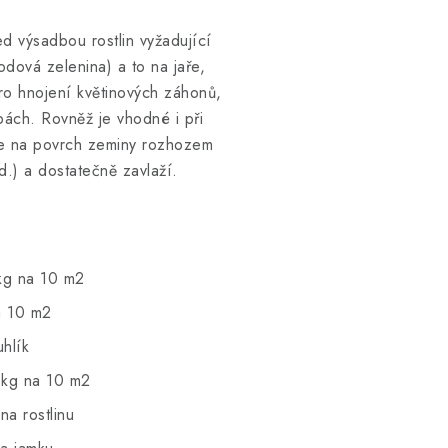
d výsadbou rostlin vyžadující
odová zelenina) a to na jaře,
ro hnojení květinových záhonů,
obách. Rovněž je vhodné i při
je na povrch zeminy rozhozem
.) a dostatečně zavlaží.
 na 10 m2
a 10 m2
uhlík
a 10 m2
ostlinu