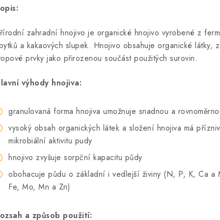
opis:
řírodní zahradní hnojivo je organické hnojivo vyrobené z ferm
bytků a kakaových slupek. Hnojivo obsahuje organické látky, zákl
topové prvky jako přirozenou součást použitých surovin.
lavní výhody hnojiva:
granulovaná forma hnojiva umožnuje snadnou a rovnoměrnou
vysoký obsah organických látek a složení hnojiva má příznivý
mikrobiální aktivitu pudy
hnojivo zvyšuje sorpční kapacitu půdy
obohacuje půdu o základní i vedlejší živiny (N, P, K, Ca a
Fe, Mo, Mn a Zn)
ozsah a způsob použití: