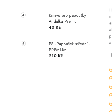
H
Krmivo pro papoušky
o
Andulka Premium
a
40 Kč
a
p
a
PS -Papoušek střední -
PREMIUM
D
210 Kč