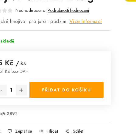
Neohodnoceno
Podrobnosti hodnocení
cké hnojivo pro jaro i podzim.
Více informací
skladě
5 Kč
/ ks
51 Kč bez DPH
rná cena:
PŘIDAT DO KOŠÍKU
ží:
3892
k
Zeptat se
Hlídat
Sdílet