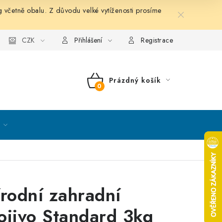
etně obalu. Z důvodu velké vytíženosti prosíme
nky ochrany osobních údajů
CZK
Mapa serveru
Kontakt
Přihlášení
Registrace
Prázdný košík
NÁKUPNÍ
KOŠÍK
írodní zahradní
ojivo Standard 3kg