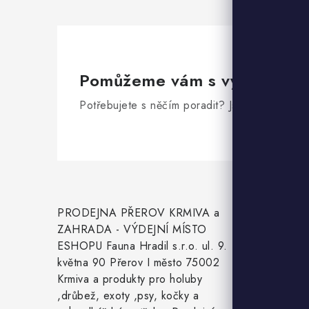
Pomůžeme vám s výběrem
Potřebujete s něčím poradit? Jsme tu pro vás!
Z
á
Inform
PRODEJNA PŘEROV KRMIVA a
p
ZAHRADA - VÝDEJNÍ MÍSTO
a
ESHOPU Fauna Hradil s.r.o. ul. 9.
Slevy
května 90 Přerov I město 75002
t
Naše pro
Krmiva a produkty pro holuby
,drůbež, exoty ,psy, kočky a
í
Doprava a