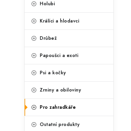
t
s
Holubi
e
t
g
Králíci a hlodavci
r
o
a
r
Drůbež
n
i
Papoušci a exoti
e
n
í
Psi a kočky
p
Zrniny a obiloviny
a
n
Pro zahradkáře
e
l
Ostatní produkty