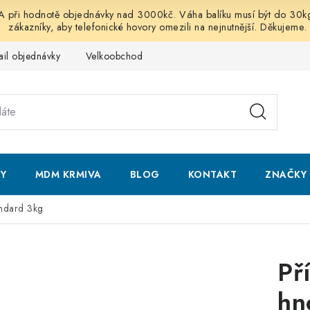
 hodnotě objednávky nad 3000kč. Váha balíku musí být do 30kg vč
zákazníky, aby telefonické hovory omezili na nejnutnější. Děkujeme.
ail objednávky
Velkoobchod
Obchodní podmínky
Podmí
NY
MDM KRMIVA
BLOG
KONTAKT
ZNAČKY
andard 3kg
Př
hn