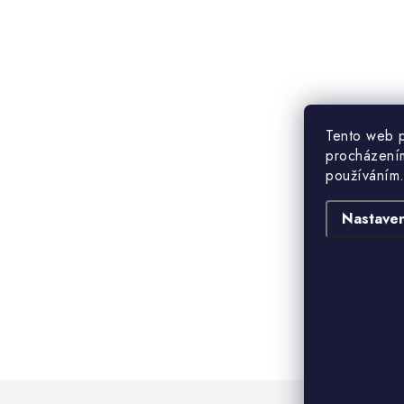
Tento web p
procházením
používáním.
Nastaven