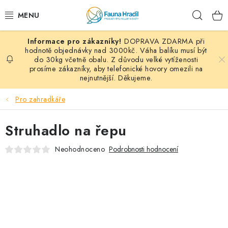
Přejít
Hleda
na
obsah
DOPRAVA ZDARMA při
PAPOUŠCI A EXOTI
hodnotě objednávky nad 3000kč. Váha balíku musí být
do 30kg včetně obalu. Z důvodu velké vytíženosti
prosíme zákazníky, aby telefonické hovory omezili na
ZRNINY A OBILOVINY
nejnutnější. Děkujeme.
MDM KRMIVA
Pro zahradkáře
BLOG
Struhadlo na řepu
KONTAKT
Neohodnoceno
Podrobnosti hodnocení
AKČNÍ NABÍDKY
HOLUBI