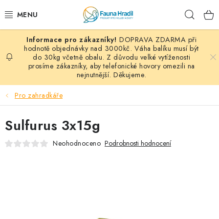
Přejít
Hleda
na
obsah
DOPRAVA ZDARMA při
PAPOUŠCI A EXOTI
hodnotě objednávky nad 3000kč. Váha balíku musí být
do 30kg včetně obalu. Z důvodu velké vytíženosti
prosíme zákazníky, aby telefonické hovory omezili na
ZRNINY A OBILOVINY
nejnutnější. Děkujeme.
MDM KRMIVA
Pro zahradkáře
BLOG
Sulfurus 3x15g
KONTAKT
Neohodnoceno
Podrobnosti hodnocení
AKČNÍ NABÍDKY
HOLUBI