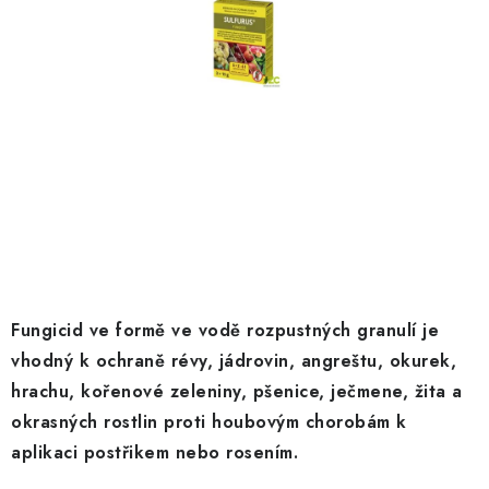
KRÁLÍCI A HLODAVCI
DRŮBEŽ
PSI A KOČKY
PRO ZAHRADKÁŘE
OSTATNÍ PRODUKTY
VÝPRODEJ
Fungicid ve formě ve vodě rozpustných granulí je
ZNAČKY
vhodný k ochraně révy, jádrovin, angreštu, okurek,
hrachu, kořenové zeleniny, pšenice, ječmene, žita a
Slevy
Naše prodejna
Doprava a platba
okrasných rostlin proti houbovým chorobám k
Detail objednávky
Velkoobchod
Obchodní podmínky
aplikaci postřikem nebo rosením.
Podmínky ochrany osobních údajů
Mapa serveru
Kontakt