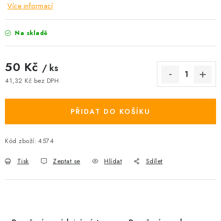
Více informací
Na skladě
50 Kč
/ ks
41,32 Kč bez DPH
Měrná cena:
PŘIDAT DO KOŠÍKU
Kód zboží:
4574
Tisk
Zeptat se
Hlídat
Sdílet