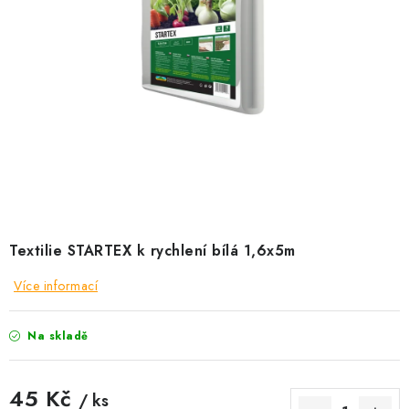
KRÁLÍCI A HLODAVCI
DRŮBEŽ
PSI A KOČKY
PRO ZAHRADKÁŘE
OSTATNÍ PRODUKTY
VÝPRODEJ
Textilie STARTEX k rychlení bílá 1,6x5m
Více informací
ZNAČKY
Na skladě
Slevy
Naše prodejna
Doprava a platba
Detail objednávky
Velkoobchod
Obchodní podmínky
45 Kč
Podmínky ochrany osobních údajů
Mapa serveru
Kontakt
/ ks