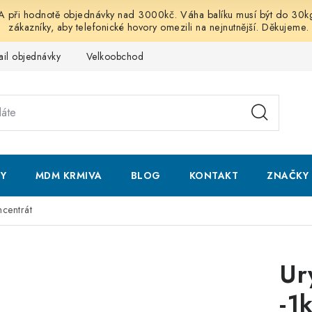
 hodnotě objednávky nad 3000kč. Váha balíku musí být do 30kg vč
zákazníky, aby telefonické hovory omezili na nejnutnější. Děkujeme.
ail objednávky
Velkoobchod
Obchodní podmínky
Podmí
NY
MDM KRMIVA
BLOG
KONTAKT
ZNAČKY
centrát
Ur
-1