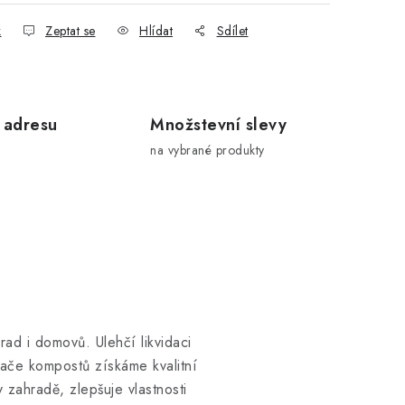
k
Zeptat se
Hlídat
Sdílet
 adresu
Množstevní slevy
na vybrané produkty
ad i domovů. Ulehčí likvidaci
vače kompostů získáme kvalitní
zahradě, zlepšuje vlastnosti