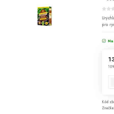
Urychl
pro ryc
Na 
1
109
Mě
Kód zbo
Značka