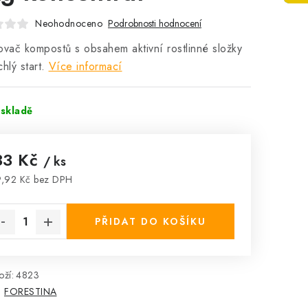
Neohodnoceno
Podrobnosti hodnocení
ovač kompostů s obsahem aktivní rostlinné složky
hlý start.
Více informací
skladě
33 Kč
/ ks
,92 Kč bez DPH
rná cena:
PŘIDAT DO KOŠÍKU
ží:
4823
:
FORESTINA