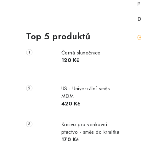
p
D
Top 5 produktů
Černá slunečnice
120 Kč
US - Univerzální směs
MDM
420 Kč
Krmivo pro venkovní
ptactvo - směs do krmítka
170 Kč