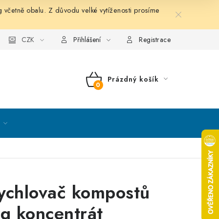
etně obalu. Z důvodu velké vytíženosti prosíme
nky ochrany osobních údajů
CZK
Mapa serveru
Kontakt
Přihlášení
Registrace
Prázdný košík
NÁKUPNÍ
KOŠÍK
ychlovač kompostů
kg koncentrát