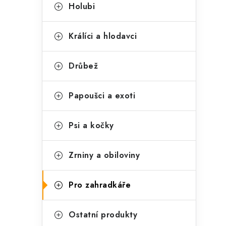
t
s
Holubi
e
t
g
Králíci a hlodavci
r
o
a
r
Drůbež
n
i
Papoušci a exoti
e
n
í
Psi a kočky
p
Zrniny a obiloviny
a
n
Pro zahradkáře
e
l
Ostatní produkty