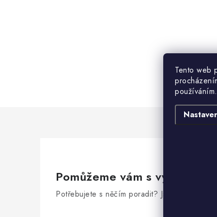
Tento web p
procházením
používáním.
Nastaven
Pomůžeme vám s výběrem
Potřebujete s něčím poradit? Jsme tu pro vás!