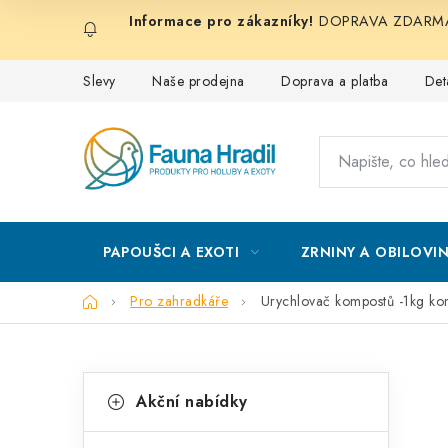
Přejít
DOPRAVA ZDARMA při
na
obsah
Slevy
Naše prodejna
Doprava a platba
Det
PAPOUŠCI A EXOTI
ZRNINY A OBILOVI
Domů
Pro zahradkáře
Urychlovač kompostů -1kg kon
P
K
Přeskočit
Akční nabídky
kategorie
a
o