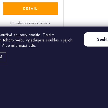
Přírodní objemové krmivo.
oužívá soubory cookie. Dalším
Kód:
3849
Souhl
 tohoto webu vyjadřujete souhlas s jejich
 Více informací
zde
.
í
info
@
holubi-fauna.cz
+420 732 759 344