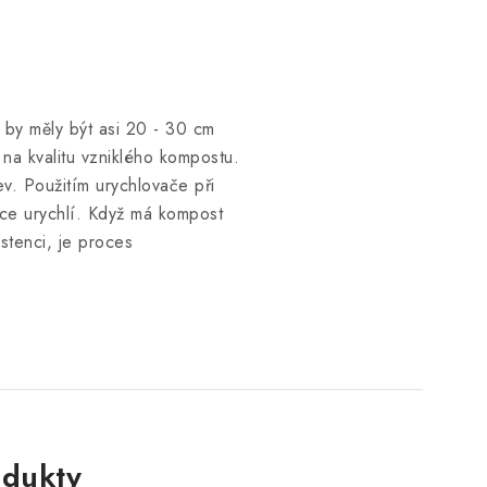
 by měly být asi 20 - 30 cm
na kvalitu vzniklého kompostu.
ev. Použitím urychlovače při
íce urychlí. Když má kompost
stenci, je proces
dukty