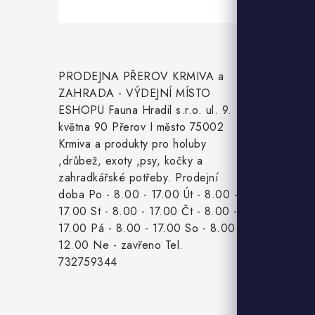
Z
á
Inform
PRODEJNA PŘEROV KRMIVA a
p
ZAHRADA - VÝDEJNÍ MÍSTO
a
ESHOPU Fauna Hradil s.r.o. ul. 9.
Slevy
května 90 Přerov I město 75002
t
Naše pro
Krmiva a produkty pro holuby
,drůbež, exoty ,psy, kočky a
í
Doprava a
zahradkářské potřeby. Prodejní
doba Po - 8.00 - 17.00 Út - 8.00 -
Detail ob
17.00 St - 8.00 - 17.00 Čt - 8.00 -
Velkoobc
17.00 Pá - 8.00 - 17.00 So - 8.00 -
12.00 Ne - zavřeno Tel.
Obchodní
732759344
Podmínky
Mapa ser