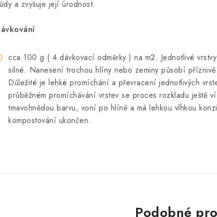
ůdy a zvyšuje její úrodnost.
ávkování
cca 100 g ( 4 dávkovací odměrky ) na m2. Jednotlivé vrstvy
silné. Nanesení trochou hlíny nebo zeminy působí příznivě 
Důležité je lehké promíchání a převracení jednotlivých vrst
průběžném promíchávání vrstev se proces rozkladu ještě v
tmavohnědou barvu, voní po hlíně a má lehkou vlhkou konzi
kompostování ukončen.
Podobné pro