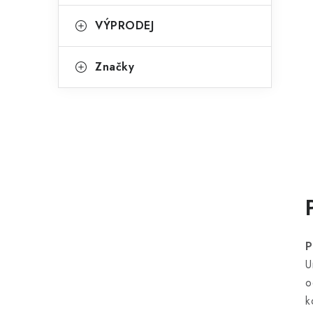
VÝPRODEJ
Značky
P
U
o
k