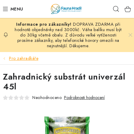
Přejít
Hleda
na
obsah
DOPRAVA ZDARMA při
PAPOUŠCI A EXOTI
hodnotě objednávky nad 3000kč. Váha balíku musí být
do 30kg včetně obalu. Z důvodu velké vytíženosti
prosíme zákazníky, aby telefonické hovory omezili na
ZRNINY A OBILOVINY
nejnutnější. Děkujeme.
MDM KRMIVA
Pro zahradkáře
BLOG
Zahradnický substrát univerzál
45l
KONTAKT
Neohodnoceno
Podrobnosti hodnocení
AKČNÍ NABÍDKY
HOLUBI