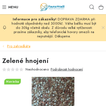
Přejít
Hleda
na
obsah
DOPRAVA ZDARMA při
PAPOUŠCI A EXOTI
hodnotě objednávky nad 3000kč. Váha balíku musí být
do 30kg včetně obalu. Z důvodu velké vytíženosti
prosíme zákazníky, aby telefonické hovory omezili na
ZRNINY A OBILOVINY
nejnutnější. Děkujeme.
MDM KRMIVA
Pro zahradkáře
BLOG
Zelené hnojení
KONTAKT
Neohodnoceno
Podrobnosti hodnocení
AKČNÍ NABÍDKY
Novinka
HOLUBI