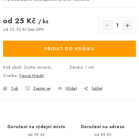
od
25 Kč
/ ks
od
22,32 Kč
bez DPH
Měrná cena:
PŘIDAT DO KOŠÍKU
Kód zboží:
Zvolte variantu
Záruka
:
1 rok
Značka:
Fauna Hradil
Tisk
Zeptat se
Hlídat
Sdílet
Doručení na výdejní místo
Doručení na adresu
od 59 Kč
od 89 Kč