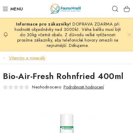
Přejít
Hleda
na
obsah
DOPRAVA ZDARMA při
PAPOUŠCI A EXOTI
hodnotě objednávky nad 3000kč. Váha balíku musí být
do 30kg včetně obalu. Z důvodu velké vytíženosti
prosíme zákazníky, aby telefonické hovory omezili na
ZRNINY A OBILOVINY
nejnutnější. Děkujeme.
MDM KRMIVA
Vitamíny a minerály
BLOG
Bio-Air-Fresh Rohnfried 400ml
KONTAKT
Neohodnoceno
Podrobnosti hodnocení
AKČNÍ NABÍDKY
HOLUBI