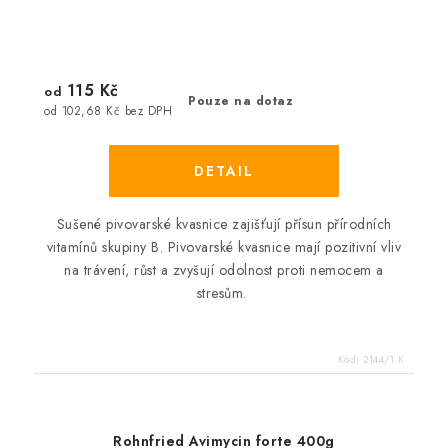
115 Kč
od
Pouze na dotaz
od 102,68 Kč bez DPH
Sušené pivovarské kvasnice zajišťují přísun přírodních
vitamínů skupiny B. Pivovarské kvasnice mají pozitivní vliv
na trávení, růst a zvyšují odolnost proti nemocem a
stresům.
Kód:
2144/1 K
Rohnfried Avimycin forte 400g