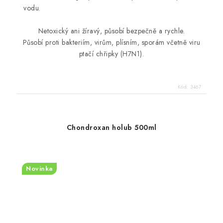
vodu.
Netoxický ani žíravý, působí bezpečně a rychle.
Působí proti bakteriím, virům, plísním, sporám včetně viru
ptačí chřipky (H7N1).
Kód:
3467
Chondroxan holub 500ml
Novinka