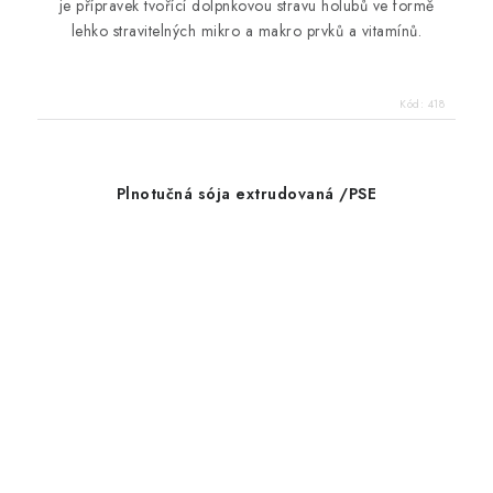
je přípravek tvořící dolpnkovou stravu holubů ve formě
lehko stravitelných mikro a makro prvků a vitamínů.
Kód:
418
Plnotučná sója extrudovaná /PSE