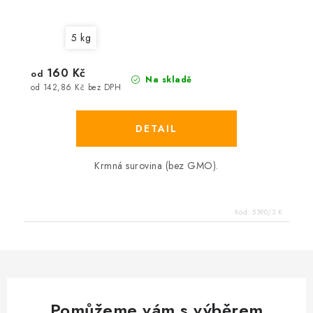
5 kg
160 Kč
od
Na skladě
od 142,86 Kč bez DPH
Krmná surovina (bez GMO).
Kód:
5390/3 K
Pomůžeme vám s výběrem