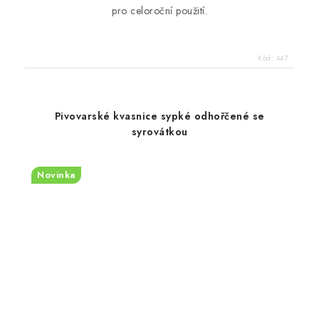
pro celoroční použití.
Kód:
447
Pivovarské kvasnice sypké odhořčené se
syrovátkou
Novinka