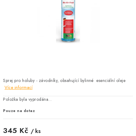
KRÁLÍCI A HLODAVCI
DRŮBEŽ
PSI A KOČKY
PRO ZAHRADKÁŘE
OSTATNÍ PRODUKTY
VÝPRODEJ
Sprej pro holuby - závodníky, obsahující bylinné esenciální oleje
Více informací
ZNAČKY
Položka byla vyprodána…
Pouze na dotaz
Slevy
Naše prodejna
Doprava a platba
Detail objednávky
Velkoobchod
Obchodní podmínky
345 Kč
/ ks
Podmínky ochrany osobních údajů
Mapa serveru
Kontakt