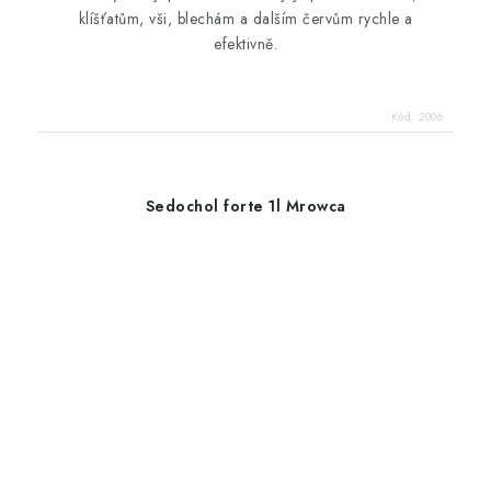
klíšťatům, vši, blechám a dalším červům rychle a
efektivně.
Kód:
2006
Sedochol forte 1l Mrowca