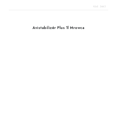
Kód:
3443
Avistabilizér Plus 1l Mrowca