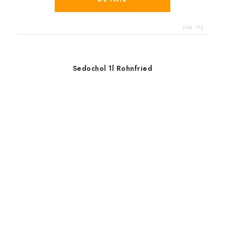
Kód:
114
Sedochol 1l Rohnfried