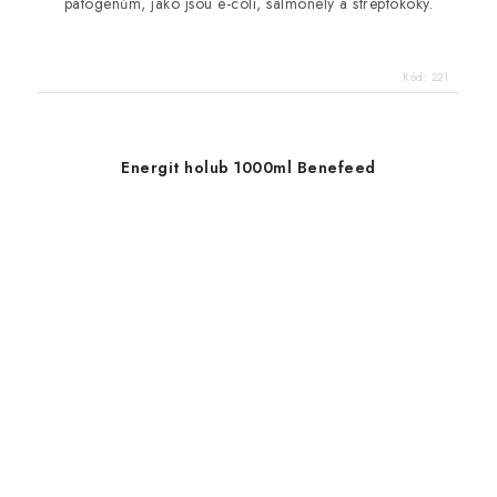
patogenům, jako jsou e-coli, salmonely a streptokoky.
Kód:
221
Energit holub 1000ml Benefeed