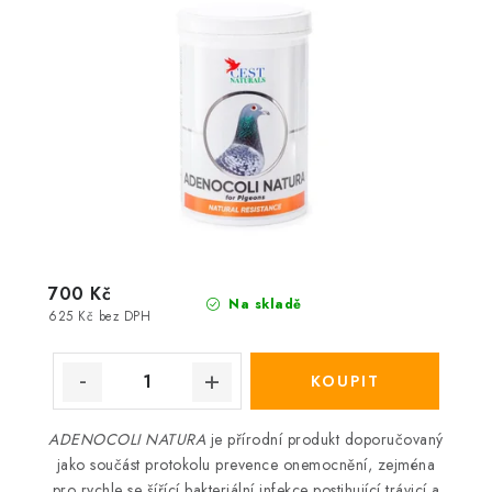
700 Kč
Na skladě
625 Kč bez DPH
ADENOCOLI NATURA
je přírodní produkt doporučovaný
jako součást protokolu prevence onemocnění, zejména
pro rychle se šířící bakteriální infekce postihující trávicí a