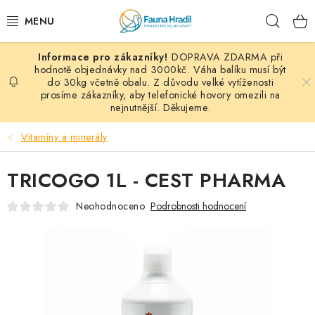
Přejít
Hleda
na
obsah
DOPRAVA ZDARMA při
PAPOUŠCI A EXOTI
hodnotě objednávky nad 3000kč. Váha balíku musí být
do 30kg včetně obalu. Z důvodu velké vytíženosti
prosíme zákazníky, aby telefonické hovory omezili na
ZRNINY A OBILOVINY
nejnutnější. Děkujeme.
MDM KRMIVA
Vitamíny a minerály
BLOG
TRICOGO 1L - CEST PHARMA
KONTAKT
Neohodnoceno
Podrobnosti hodnocení
AKČNÍ NABÍDKY
HOLUBI