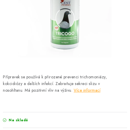
KRÁLÍCI A HLODAVCI
DRŮBEŽ
PSI A KOČKY
PRO ZAHRADKÁŘE
OSTATNÍ PRODUKTY
VÝPRODEJ
Přípravek se používá k přirozené prevenci trichomoniázy,
kokcidiózy a dalších infekcí.
Zabraňuje sekreci slizu v
nosohltanu.
Má pozitivní vliv na výživu.
Více informací
ZNAČKY
Slevy
Naše prodejna
Doprava a platba
Detail objednávky
Velkoobchod
Obchodní podmínky
Na skladě
Podmínky ochrany osobních údajů
Mapa serveru
Kontakt