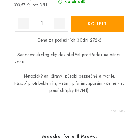
Na skladě
303,57 Kč bez DPH
Cena za posledních 30dní 272kč
Sanocest ekologický dezinfekční prostředek na pitnou
vodu.
Netoxický ani žíravý, působí bezpečně a rychle.
Působí proti bakteriím, virům, plísním, sporám včetně viru
ptačí chřipky (H7N1).
Kód:
3467
Sedochol forte 1l Mrowca