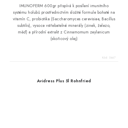
IMUNOFERM 600gr přispívá k posílení imunitního
systému holubů prostřednictvím složité formule bohaté na
vitamín C, probiotika (Saccharomyces cerevisiae, Bacillus
subtilis), vysoce vstřebatelné minerály (zinek, železo,
měď) a přírodní extrakt z Cinnamomum zeylanicum
(skořicový olej)
Kód:
5447
Avidress Plus 5l Rohnfried