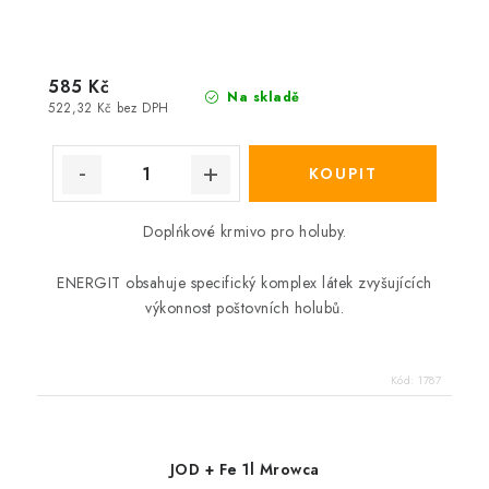
585 Kč
Na skladě
522,32 Kč bez DPH
Doplńkové krmivo pro holuby.
ENERGIT obsahuje specifický komplex látek zvyšujících
výkonnost poštovních holubů.
Kód:
1787
JOD + Fe 1l Mrowca