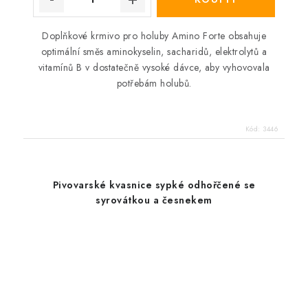
Doplňkové krmivo pro holuby Amino Forte obsahuje
optimální směs aminokyselin, sacharidů, elektrolytů a
vitamínů B v dostatečně vysoké dávce, aby vyhovovala
potřebám holubů.
Kód:
3446
Pivovarské kvasnice sypké odhořčené se
syrovátkou a česnekem