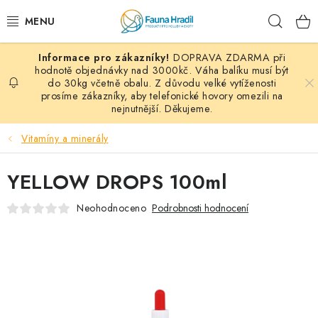
Přejít
Hleda
na
obsah
DOPRAVA ZDARMA při
PAPOUŠCI A EXOTI
hodnotě objednávky nad 3000kč. Váha balíku musí být
do 30kg včetně obalu. Z důvodu velké vytíženosti
prosíme zákazníky, aby telefonické hovory omezili na
ZRNINY A OBILOVINY
nejnutnější. Děkujeme.
MDM KRMIVA
Vitamíny a minerály
BLOG
YELLOW DROPS 100ml
KONTAKT
Neohodnoceno
Podrobnosti hodnocení
AKČNÍ NABÍDKY
HOLUBI