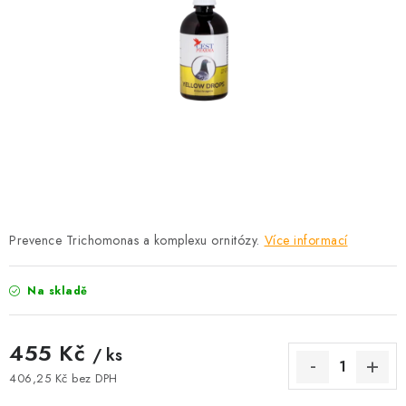
KRÁLÍCI A HLODAVCI
DRŮBEŽ
PSI A KOČKY
PRO ZAHRADKÁŘE
OSTATNÍ PRODUKTY
VÝPRODEJ
Prevence Trichomonas a komplexu ornitózy.
Více informací
ZNAČKY
Na skladě
Slevy
Naše prodejna
Doprava a platba
455 Kč
/ ks
Detail objednávky
Velkoobchod
Obchodní podmínky
406,25 Kč bez DPH
Podmínky ochrany osobních údajů
Mapa serveru
Kontakt
Měrná cena: