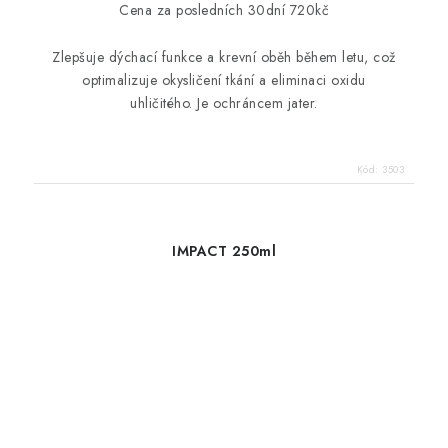
Cena za posledních 30dní 720kč
Zlepšuje dýchací funkce a krevní oběh během letu, což
optimalizuje okysličení tkání a eliminaci oxidu
uhličitého.
Je ochráncem jater.
Kód:
3503
IMPACT 250ml