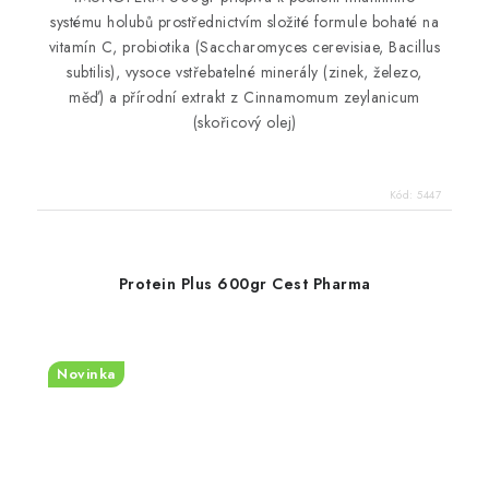
systému holubů prostřednictvím složité formule bohaté na
vitamín C, probiotika (Saccharomyces cerevisiae, Bacillus
subtilis), vysoce vstřebatelné minerály (zinek, železo,
měď) a přírodní extrakt z Cinnamomum zeylanicum
(skořicový olej)
Kód:
5447
Protein Plus 600gr Cest Pharma
Novinka