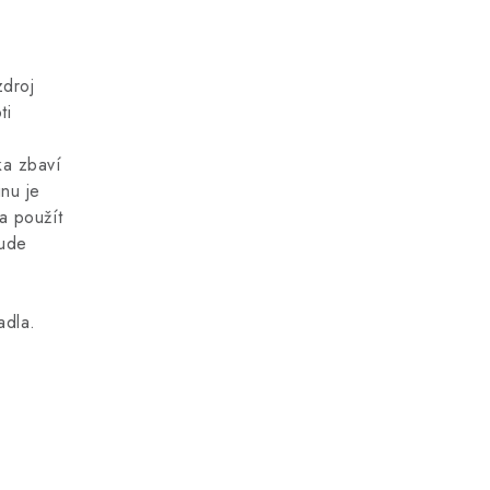
zdroj
ti
ka zbaví
nu je
a použít
bude
adla.