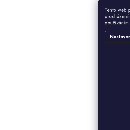
Tento web p
procházením
používáním.
Nastaven