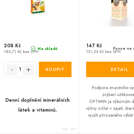
208 Kč
147 Kč
Pouze na 
Na skladě
185,71 Kč bez DPH
131,25 Kč bez DPH
Podpora imunitního sy
zvýšení užitkovost
Denní doplnění minerálních
OPTIMIN je výborným 
výživy zvířat v zajetí, kt
látek a vitaminů.
využít přirozeného výběr
Kód:
3393