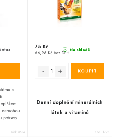
75 Kč
dotaz
Na skladě
66,96 Kč bez DPH
stému a
i.
Denní doplnění minerálních
doplňkem
erá nemohou
látek a vitaminů
u potravy.
Kód:
3634
Kód:
1772