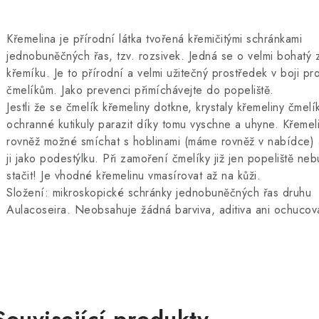
Křemelina je přírodní látka tvořená křemičitými schránkami
jednobuněčných řas, tzv. rozsivek. Jedná se o velmi bohatý 
křemíku. Je to přírodní a velmi užitečný prostředek v boji pro
čmelíkům. Jako prevenci přimíchávejte do popeliště.
Jestli že se čmelík křemeliny dotkne, krystaly křemeliny čmelí
ochranné kutikuly parazit díky tomu vyschne a uhyne. Křemeli
rovněž možné smíchat s hoblinami (máme rovněž v nabídce) 
ji jako podestýlku. Při zamoření čmelíky již jen popeliště ne
stačit! Je vhodné křemelinu vmasírovat až na kůži.
Složení: mikroskopické schránky jednobuněčných řas druhu
Aulacoseira. Neobsahuje žádná barviva, aditiva ani ochucov