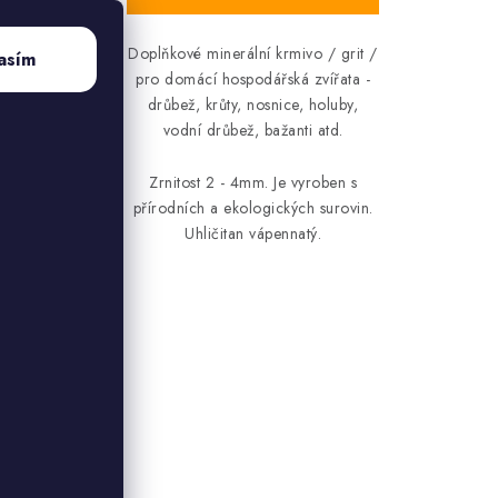
Doplňkové minerální krmivo / grit /
asím
pro domácí hospodářská zvířata -
drůbež, krůty, nosnice, holuby,
vodní drůbež, bažanti atd.
Zrnitost 2 - 4mm. Je vyroben s
přírodních a ekologických surovin.
Uhličitan vápennatý.