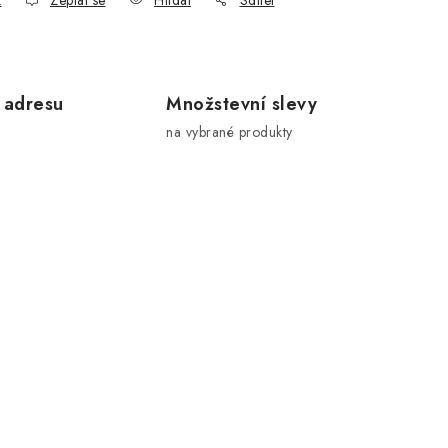
k
Zeptat se
Hlídat
Sdílet
 adresu
Množstevní slevy
na vybrané produkty