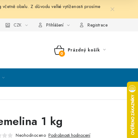
etně obalu. Z důvodu velké vytíženosti prosíme
nky ochrany osobních údajů
CZK
Mapa serveru
Kontakt
Přihlášení
Registrace
Prázdný košík
NÁKUPNÍ
KOŠÍK
emelina 1 kg
Neohodnoceno
Podrobnosti hodnocení