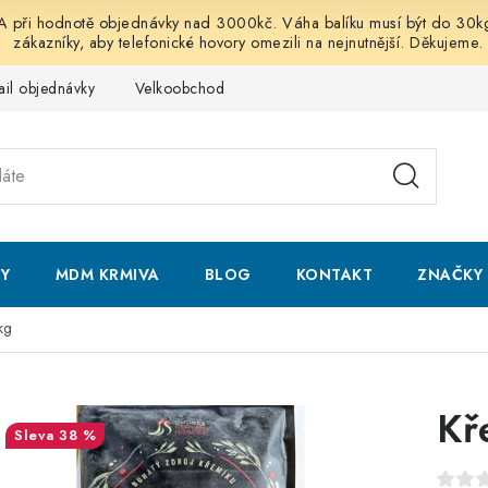
 hodnotě objednávky nad 3000kč. Váha balíku musí být do 30kg vč
zákazníky, aby telefonické hovory omezili na nejnutnější. Děkujeme.
ail objednávky
Velkoobchod
Obchodní podmínky
Podmí
NY
MDM KRMIVA
BLOG
KONTAKT
ZNAČKY
kg
Kř
38 %