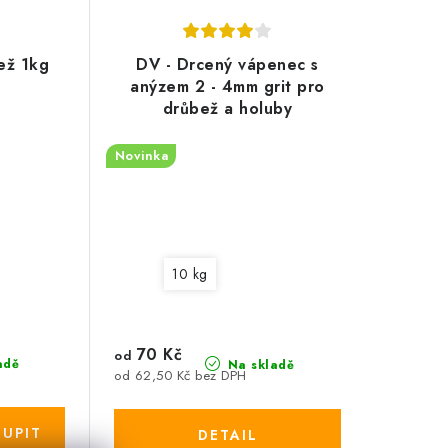
ež 1kg
DV - Drcený vápenec s
anýzem 2 - 4mm grit pro
drůbež a holuby
Novinka
10 kg
70 Kč
od
adě
Na skladě
od 62,50 Kč bez DPH