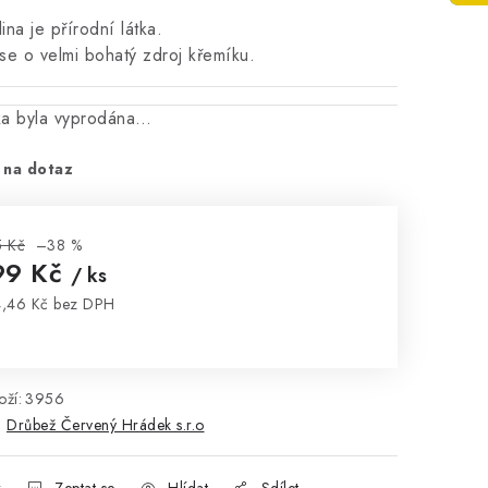
ina je přírodní látka.
se o velmi bohatý zdroj křemíku.
ka byla vyprodána…
 na dotaz
 Kč
–38 %
99 Kč
/ ks
,46 Kč bez DPH
rná cena:
ží:
3956
:
Drůbež Červený Hrádek s.r.o