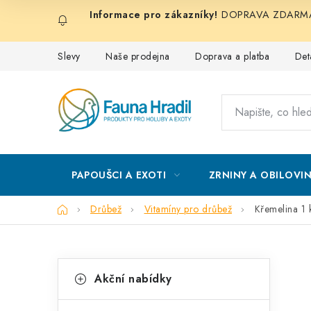
Přejít
DOPRAVA ZDARMA při
na
obsah
Slevy
Naše prodejna
Doprava a platba
Det
PAPOUŠCI A EXOTI
ZRNINY A OBILOVI
Domů
Drůbež
Vitamíny pro drůbež
Křemelina 1 
P
K
Přeskočit
Akční nabídky
kategorie
a
o