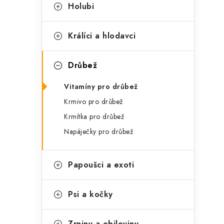
t
s
Holubi
e
t
g
Králíci a hlodavci
r
o
a
r
Drůbež
n
i
Vitamíny pro drůbež
e
n
Krmivo pro drůbež
í
Krmítka pro drůbež
Napáječky pro drůbež
p
a
Papoušci a exoti
n
e
Psi a kočky
l
Zrniny a obiloviny