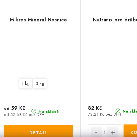
Mikros Minerál Nosnice
Nutrimix pro drůb
1 kg
3 kg
59 Kč
82 Kč
od
Na skl
Na skladě
73,21 Kč bez DPH
od 52,68 Kč bez DPH