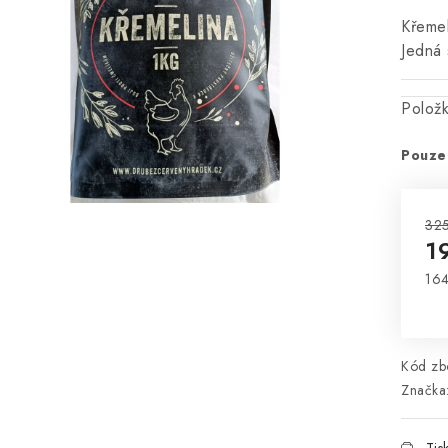
Křemel
Jedná 
Polož
Pouze
325
1
164
Mě
Kód zbo
Značka