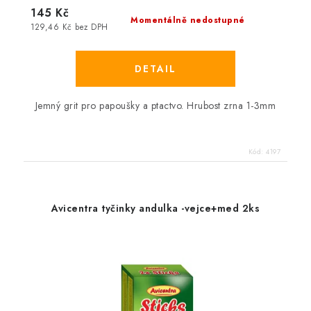
145 Kč
Momentálně nedostupné
129,46 Kč bez DPH
Jemný grit pro papoušky a ptactvo. Hrubost zrna 1-3mm
Kód:
4197
Avicentra tyčinky andulka -vejce+med 2ks