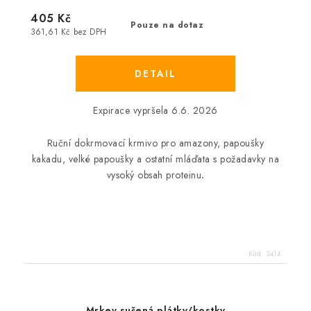
405 Kč
Pouze na dotaz
361,61 Kč bez DPH
Expirace vypršela 6.6. 2026
Ruční dokrmovací krmivo pro amazony, papoušky
kakadu, velké papoušky a ostatní mláďata s požadavky na
vysoký obsah proteinu
.
Kód:
3414
Mrkev sušená plátky/kostky