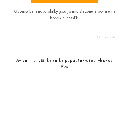
Křupavé banánové plátky jsou jemně slazené a bohaté na
horčík a draslík.
Kód:
3622/200
Avicentra tyčinky velký papoušek-ořech+kokos
2ks