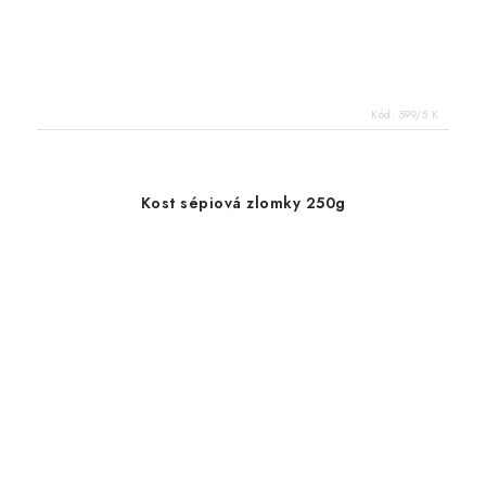
Kód:
599/5 K
Kost sépiová zlomky 250g