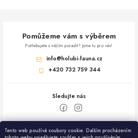
Pomůžeme vám s výběrem
Potřebujete s něčím poradit? Jsme tu pro vás!
info
@
holubi-fauna.cz
+420 732 759 344
Z
Tento web používá soubory cookie. Dalším procházením
á
PRODEJNA PŘEROV KRMIVA a ZAHRADA - VÝDEJNÍ MÍSTO
tohoto webu vyjadřujete souhlas s jejich používáním.