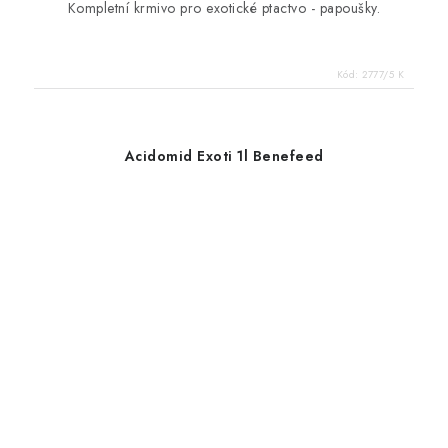
Kompletní krmivo pro exotické ptactvo - papoušky.
Kód:
2777/5 K
Acidomid Exoti 1l Benefeed