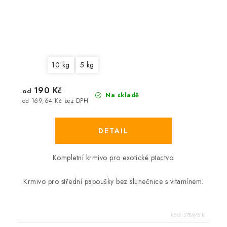
10 kg
5 kg
190 Kč
od
Na skladě
od 169,64 Kč bez DPH
Kompletní krmivo pro exotické ptactvo.
Krmivo pro střední papoušky bez slunečnice s vitamínem.
Kód:
3789/5 K