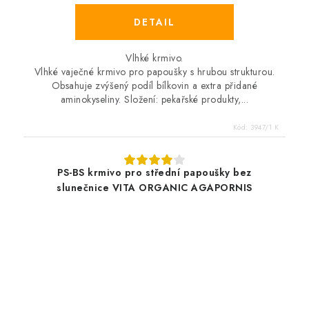
Vlhké krmivo.
Vlhké vaječné krmivo pro papoušky s hrubou strukturou.
Obsahuje zvýšený podíl bílkovin a extra přidané
aminokyseliny. Složení: pekařské produkty,...
Kód:
3947/1 K
PS-BS krmivo pro střední papoušky bez
slunečnice VITA ORGANIC AGAPORNIS