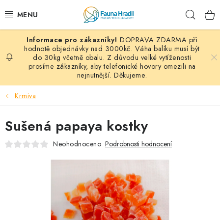
Přejít
Hleda
na
obsah
DOPRAVA ZDARMA při
PAPOUŠCI A EXOTI
hodnotě objednávky nad 3000kč. Váha balíku musí být
do 30kg včetně obalu. Z důvodu velké vytíženosti
prosíme zákazníky, aby telefonické hovory omezili na
ZRNINY A OBILOVINY
nejnutnější. Děkujeme.
MDM KRMIVA
Krmiva
BLOG
Sušená papaya kostky
KONTAKT
Neohodnoceno
Podrobnosti hodnocení
AKČNÍ NABÍDKY
HOLUBI