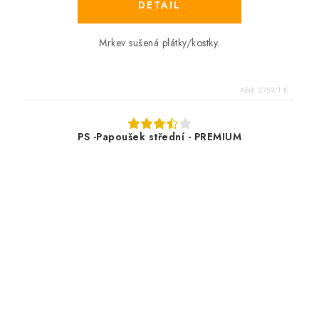
Mrkev sušená plátky/kostky.
Kód:
2759/1 K
PS -Papoušek střední - PREMIUM