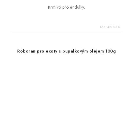
Krmivo pro andulky.
Kód:
4277/5 K
Roboran pro exoty s pupalkovým olejem 100g