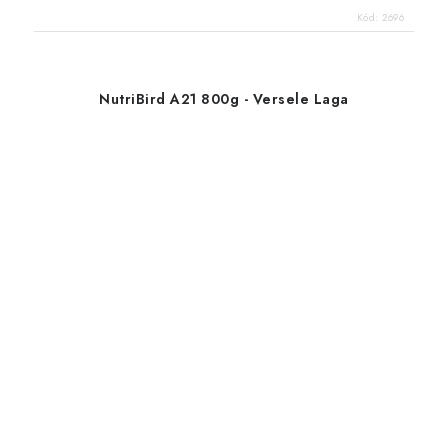
Kód:
2696
NutriBird A21 800g - Versele Laga