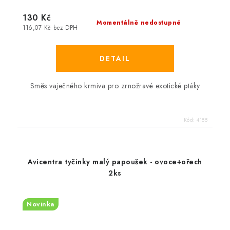
130 Kč
Momentálně nedostupné
116,07 Kč bez DPH
Směs vaječného krmiva pro zrnožravé exotické ptáky
Kód:
4155
Avicentra tyčinky malý papoušek - ovoce+ořech
2ks
Novinka