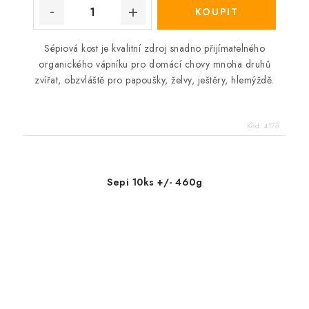
Sépiová kost je kvalitní zdroj snadno přijímatelného
organického vápníku pro domácí chovy mnoha druhů
zvířat, obzvláště pro papoušky, želvy, ještěry, hlemýždě.
Kód:
4176
Sepi 10ks +/- 460g