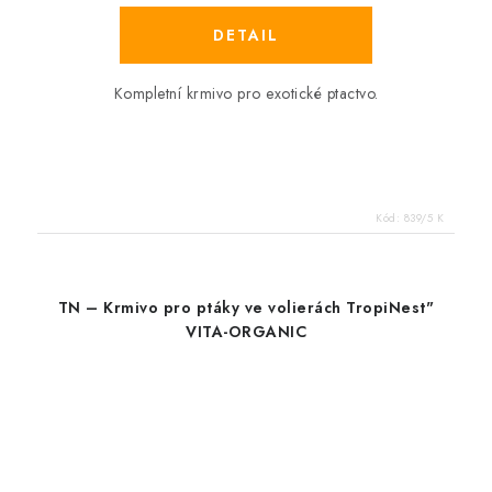
Kompletní krmivo pro exotické ptactvo.
Kód:
839/5 K
TN – Krmivo pro ptáky ve volierách TropiNest"
VITA-ORGANIC