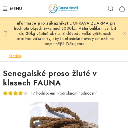
Přejít
Hleda
na
obsah
DOPRAVA ZDARMA při
PAPOUŠCI A EXOTI
hodnotě objednávky nad 3000kč. Váha balíku musí být
do 30kg včetně obalu. Z důvodu velké vytíženosti
prosíme zákazníky, aby telefonické hovory omezili na
ZRNINY A OBILOVINY
nejnutnější. Děkujeme.
MDM KRMIVA
Krmiva
BLOG
Senegalské proso žluté v
klasech FAUNA
KONTAKT
17 hodnocení
Podrobnosti hodnocení
AKČNÍ NABÍDKY
HOLUBI