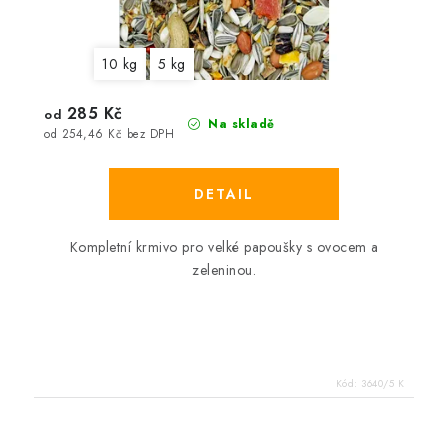
10 kg
5 kg
285 Kč
od
Na skladě
od 254,46 Kč bez DPH
Kompletní krmivo pro velké papoušky s ovocem a
zeleninou.
Kód:
3640/5 K