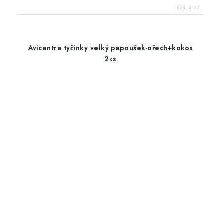
Kód:
4197
Avicentra tyčinky velký papoušek-ořech+kokos
2ks