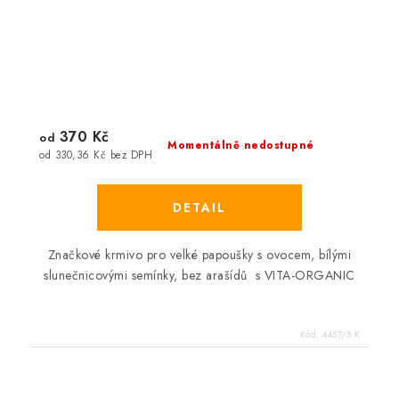
370 Kč
od
Momentálně nedostupné
od 330,36 Kč bez DPH
Značkové krmivo pro velké papoušky s ovocem, bílými
slunečnicovými semínky, bez arašídů s VITA-ORGANIC
Kód:
4457/5 K