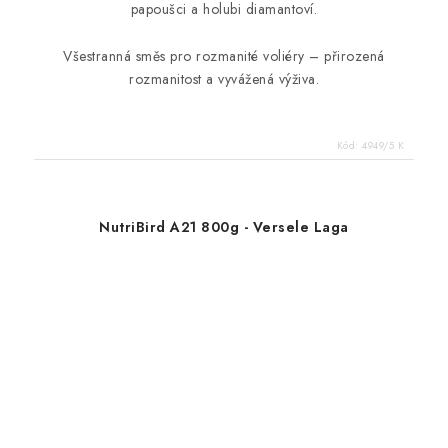
papoušci a holubi diamantoví.
Všestranná směs pro rozmanité voliéry – přirozená
rozmanitost a vyvážená výživa.
Kód:
4949/5 K
NutriBird A21 800g - Versele Laga