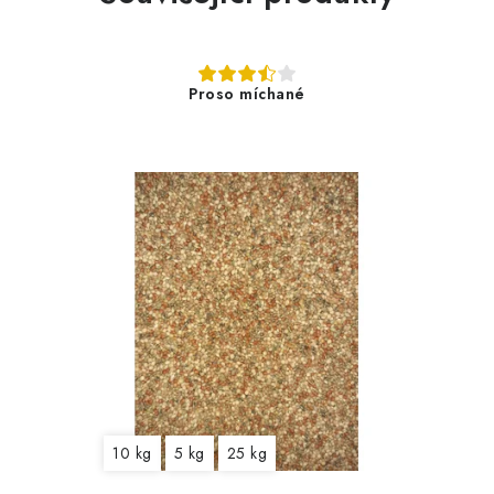
Proso míchané
10 kg
5 kg
25 kg