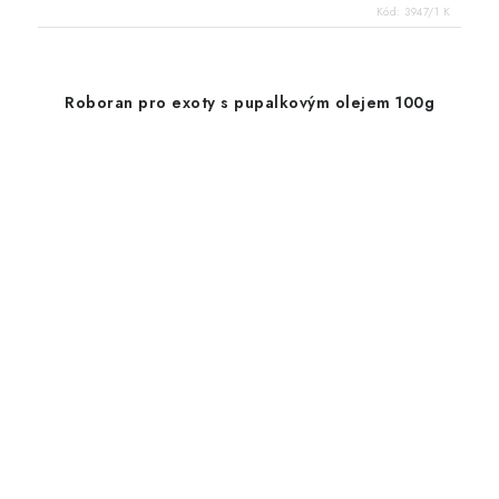
Kód:
3947/1 K
Roboran pro exoty s pupalkovým olejem 100g