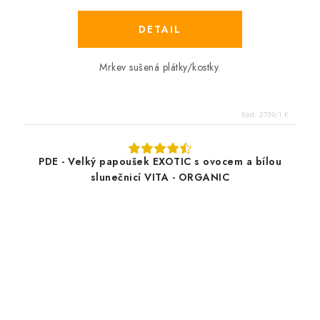
Mrkev sušená plátky/kostky.
Kód:
2759/1 K
PDE - Velký papoušek EXOTIC s ovocem a bílou
slunečnicí VITA - ORGANIC