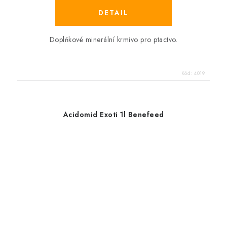
Doplńkové minerální krmivo pro ptactvo.
Kód:
4019
Acidomid Exoti 1l Benefeed