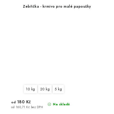
Zebřička - krmivo pro malé papoušky
10 kg
20 kg
5 kg
180 Kč
od
Na skladě
od 160,71 Kč bez DPH