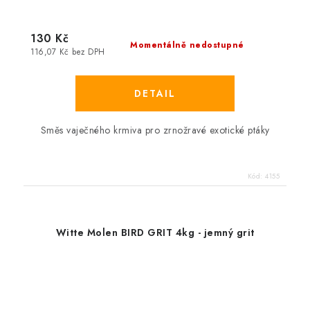
130 Kč
Momentálně nedostupné
116,07 Kč bez DPH
Směs vaječného krmiva pro zrnožravé exotické ptáky
Kód:
4155
Witte Molen BIRD GRIT 4kg - jemný grit