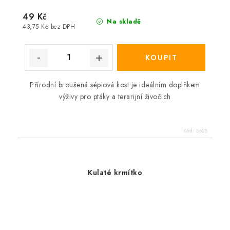
49 Kč
Na skladě
43,75 Kč bez DPH
Přírodní broušená sépiová kost je ideálním doplňkem
výživy pro ptáky a terarijní živočich
Kód:
5628
Kulaté krmítko