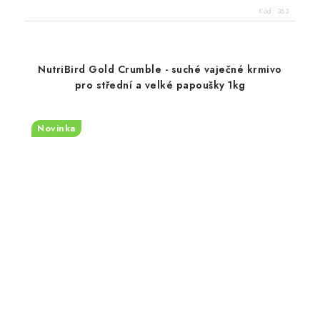
Kód:
363
NutriBird Gold Crumble - suché vaječné krmivo
pro střední a velké papoušky 1kg
Novinka