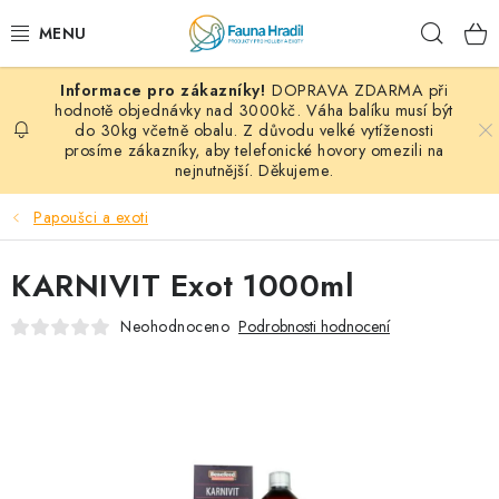
Přejít
Hleda
na
obsah
DOPRAVA ZDARMA při
PAPOUŠCI A EXOTI
hodnotě objednávky nad 3000kč. Váha balíku musí být
do 30kg včetně obalu. Z důvodu velké vytíženosti
prosíme zákazníky, aby telefonické hovory omezili na
ZRNINY A OBILOVINY
nejnutnější. Děkujeme.
MDM KRMIVA
Papoušci a exoti
BLOG
KARNIVIT Exot 1000ml
KONTAKT
Neohodnoceno
Podrobnosti hodnocení
AKČNÍ NABÍDKY
HOLUBI