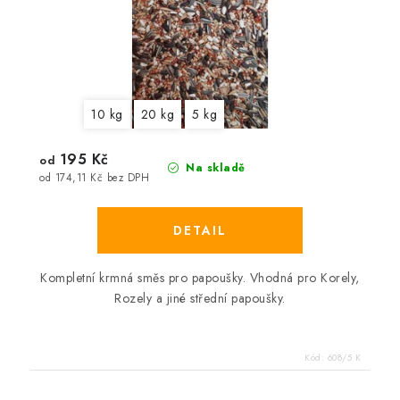
10 kg
20 kg
5 kg
195 Kč
od
Na skladě
od 174,11 Kč bez DPH
Kompletní krmná směs pro papoušky. Vhodná pro Korely,
Rozely a jiné střední papoušky.
Kód:
608/5 K