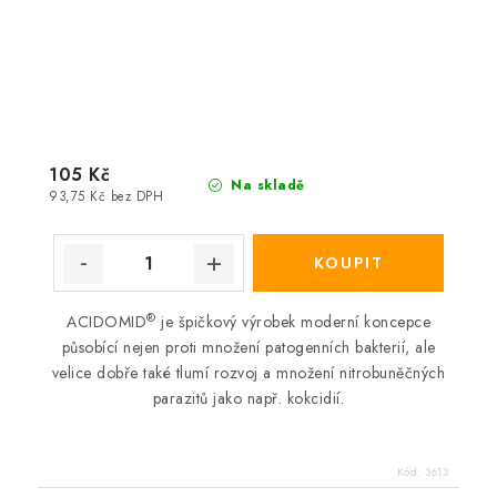
105 Kč
Na skladě
93,75 Kč bez DPH
®
ACIDOMID
je špičkový výrobek moderní koncepce
působící nejen proti množení patogenních bakterií, ale
velice dobře také tlumí rozvoj a množení nitrobuněčných
parazitů jako např. kokcidií.
Kód:
3613