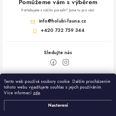
Pomůžeme vám s výběrem
Potřebujete s něčím poradit? Jsme tu pro vás!
info
@
holubi-fauna.cz
+420 732 759 344
Z
Tento web používá soubory cookie. Dalším procházením
á
PRODEJNA PŘEROV KRMIVA a ZAHRADA - VÝDEJNÍ MÍSTO
tohoto webu vyjadřujete souhlas s jejich používáním.
p
ESHOPU Fauna Hradil s.r.o. ul. 9. května 90 Přerov I město 75002
Více informací
zde
.
Krmiva a produkty pro holuby ,drůbež, exoty ,psy, kočky a
a
zahradkářské potřeby. Prodejní doba Po - 8.00 - 17.00 Út - 8.00 -
Informace pro vás
t
Nastavení
17.00 St - 8.00 - 17.00 Čt - 8.00 - 17.00 Pá - 8.00 - 17.00 So -
í
8.00 - 12.00 Ne - zavřeno Tel. 732759344
Slevy