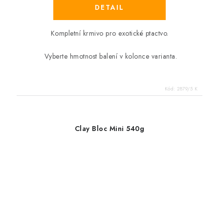
Kompletní krmivo pro exotické ptactvo.
Vyberte hmotnost balení v kolonce varianta.
Kód:
2879/5 K
Clay Bloc Mini 540g