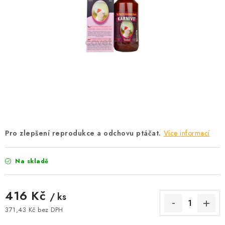
KRÁLÍCI A HLODAVCI
DRŮBEŽ
PSI A KOČKY
PRO ZAHRADKÁŘE
OSTATNÍ PRODUKTY
VÝPRODEJ
Pro zlepšení reprodukce a odchovu ptáčat.
Více informací
ZNAČKY
Na skladě
Slevy
Naše prodejna
Doprava a platba
416 Kč
/ ks
Detail objednávky
Velkoobchod
Obchodní podmínky
371,43 Kč bez DPH
Podmínky ochrany osobních údajů
Mapa serveru
Kontakt
Měrná cena: