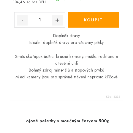
104,46 Kč bez DPH
Doplněk stravy
Ideální doplněk stravy pro všechny ptáky
Směs skořápek ústřic. brusné kameny. mušle. redstone a
dřevěné uhlí
Bohatý zdroj minerálů a stopových prvků
Mlecí kameny jsou pro správné trávení naprosto klíčové
Kód:
4235
Lojové peletky s moučným červem 500g