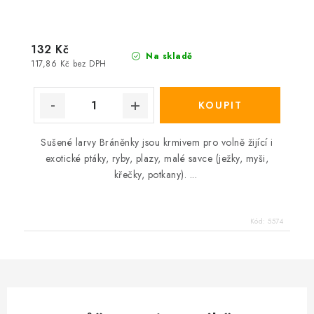
132 Kč
Na skladě
117,86 Kč bez DPH
Sušené larvy Bráněnky jsou krmivem pro volně žijící i
exotické ptáky, ryby, plazy, malé savce (ježky, myši,
křečky, potkany). ...
Kód:
5574