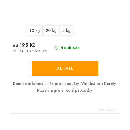
10 kg
20 kg
5 kg
195 Kč
od
Na skladě
od 174,11 Kč bez DPH
Kompletní krmná směs pro papoušky. Vhodná pro Korely,
Rozely a jiné střední papoušky.
Kód:
608/5 K