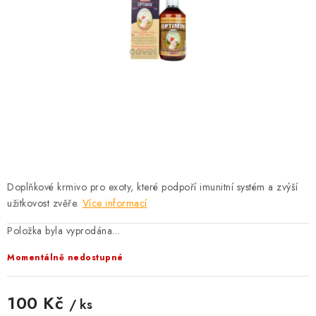
KRÁLÍCI A HLODAVCI
DRŮBEŽ
PSI A KOČKY
PRO ZAHRADKÁŘE
OSTATNÍ PRODUKTY
VÝPRODEJ
Doplňkové krmivo pro exoty, které podpoří imunitní systém a zvýší
užitkovost zvěře.
Více informací
ZNAČKY
Položka byla vyprodána…
Momentálně nedostupné
Slevy
Naše prodejna
Doprava a platba
Detail objednávky
Velkoobchod
Obchodní podmínky
100 Kč
/ ks
Podmínky ochrany osobních údajů
Mapa serveru
Kontakt