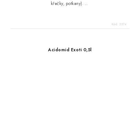
křečky, potkany). ...
Kód:
5574
Acidomid Exoti 0,5l