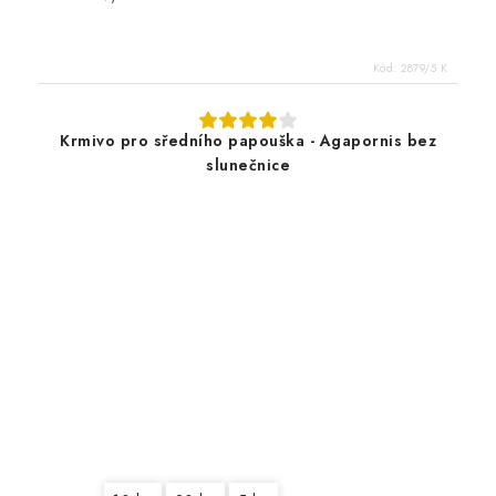
Kód:
2879/5 K
Krmivo pro sředního papouška - Agapornis bez
slunečnice