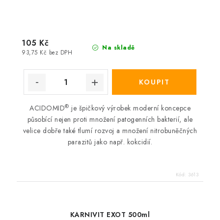
105 Kč
Na skladě
93,75 Kč bez DPH
®
ACIDOMID
je špičkový výrobek moderní koncepce
působící nejen proti množení patogenních bakterií, ale
velice dobře také tlumí rozvoj a množení nitrobuněčných
parazitů jako např. kokcidií.
Kód:
3613
KARNIVIT EXOT 500ml