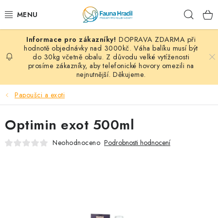
Přejít
Hleda
na
obsah
DOPRAVA ZDARMA při
PAPOUŠCI A EXOTI
hodnotě objednávky nad 3000kč. Váha balíku musí být
do 30kg včetně obalu. Z důvodu velké vytíženosti
prosíme zákazníky, aby telefonické hovory omezili na
ZRNINY A OBILOVINY
nejnutnější. Děkujeme.
MDM KRMIVA
Papoušci a exoti
BLOG
Optimin exot 500ml
KONTAKT
Neohodnoceno
Podrobnosti hodnocení
AKČNÍ NABÍDKY
HOLUBI