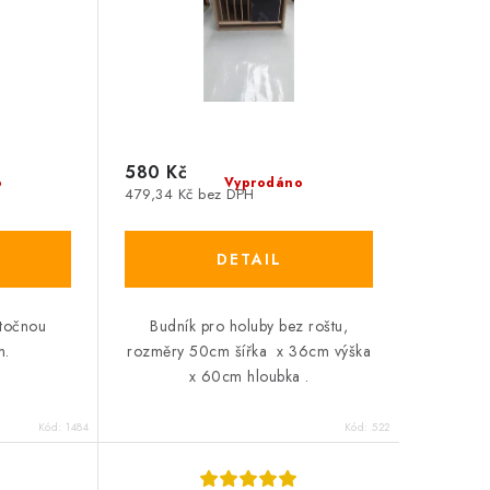
580 Kč
o
Vyprodáno
479,34 Kč bez DPH
otočnou
Budník pro holuby bez roštu,
m.
rozměry 50cm šířka x 36cm výška
x 60cm hloubka .
Kód:
1484
Kód:
522