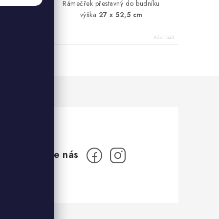
Rámečřek přestavný do budníku
výška
27 x 52,5 cm
Kód:
162
Kód:
543