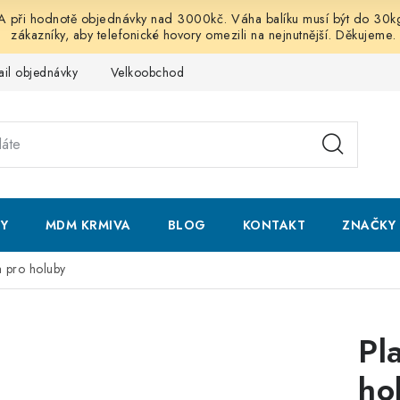
 hodnotě objednávky nad 3000kč. Váha balíku musí být do 30kg vč
zákazníky, aby telefonické hovory omezili na nejnutnější. Děkujeme.
ail objednávky
Velkoobchod
Obchodní podmínky
Podmí
NY
MDM KRMIVA
BLOG
KONTAKT
ZNAČKY
a pro holuby
Pl
ho