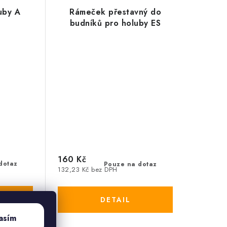
uby A
Rámeček přestavný do
budníků pro holuby ES
160 Kč
dotaz
Pouze na dotaz
132,23 Kč bez DPH
asím