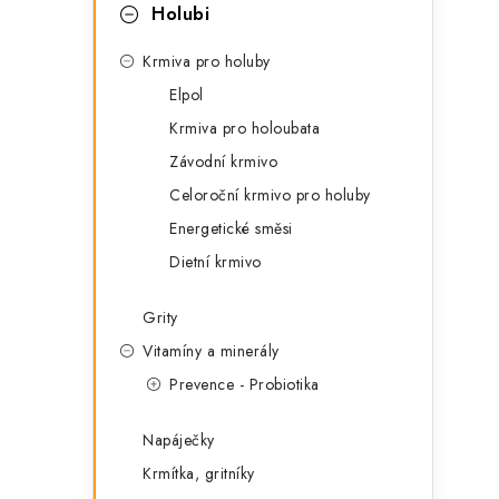
t
s
Holubi
e
t
Krmiva pro holuby
g
r
Elpol
o
Krmiva pro holoubata
a
r
Závodní krmivo
n
i
Celoroční krmivo pro holuby
e
n
Energetické směsi
í
Dietní krmivo
p
Grity
a
Vitamíny a minerály
Prevence - Probiotika
n
e
Napáječky
l
Krmítka, gritníky