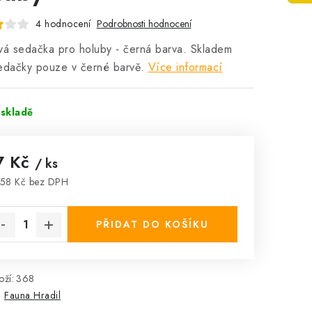
4 hodnocení
Podrobnosti hodnocení
vá sedačka pro holuby - černá barva. Skladem
edačky pouze v černé barvě.
Více informací
skladě
7 Kč
/ ks
58 Kč bez DPH
rná cena:
PŘIDAT DO KOŠÍKU
ží:
368
:
Fauna Hradil