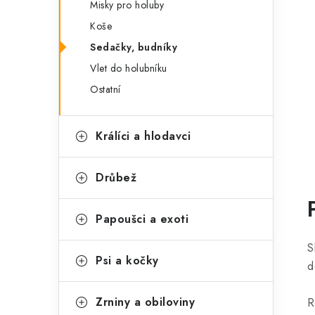
Misky pro holuby
Koše
Sedačky, budníky
Vlet do holubníku
Ostatní
Králíci a hlodavci
Drůbež
Papoušci a exoti
S
Psi a kočky
d
Zrniny a obiloviny
R