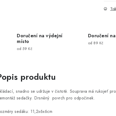
Tis
Doručení na výdejní
Doručení na
místo
od 89 Kč
od 59 Kč
Popis produktu
kládací
,
snadno se
udržuje v čistotě
.
Souprava
má
rukojeť pro
emontáž
sedačky
.
Drsněný
povrch pro
odpočinek.
ozměry
sedáku:
11,2x6x6cm