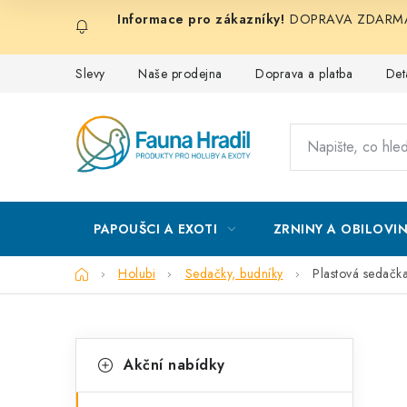
Přejít
DOPRAVA ZDARMA při
na
obsah
Slevy
Naše prodejna
Doprava a platba
Det
PAPOUŠCI A EXOTI
ZRNINY A OBILOVI
Domů
Holubi
Sedačky, budníky
Plastová sedačk
P
K
Přeskočit
Akční nabídky
kategorie
a
o