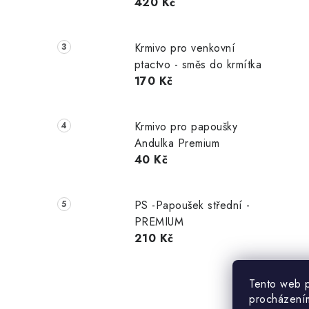
420 Kč
Krmivo pro venkovní
ptactvo - směs do krmítka
170 Kč
Krmivo pro papoušky
Andulka Premium
40 Kč
PS -Papoušek střední -
PREMIUM
210 Kč
Tento web p
procházením