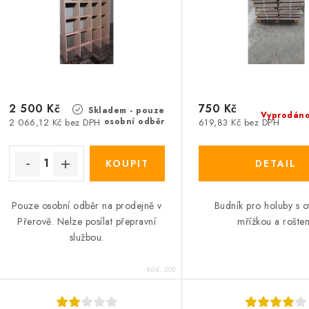
2 500 Kč
750 Kč
Skladem - pouze
Vyprodán
osobní odběr
2 066,12 Kč bez DPH
619,83 Kč bez DPH
Pouze osobní odběr na prodejně v
Budník pro holuby s 
Přerově. Nelze posílat přepravní
mřížkou a rošte
službou.
Kód:
205