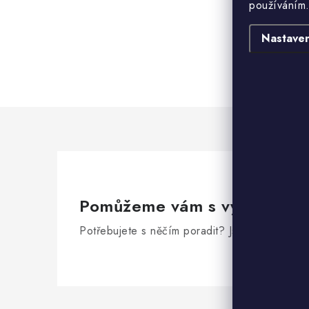
používáním.
Nastaven
Pomůžeme vám s výběrem
Potřebujete s něčím poradit? Jsme tu pro vás!
Z