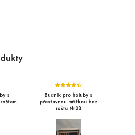
dukty
by s
Budník pro holuby s
 roštem
přestavnou mřížkou bez
roštu Nr2B