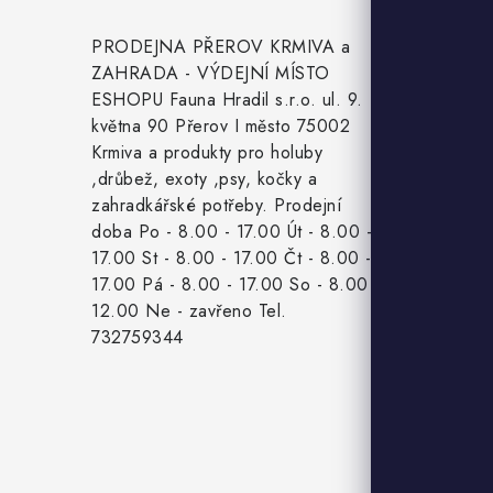
á
Inform
PRODEJNA PŘEROV KRMIVA a
p
ZAHRADA - VÝDEJNÍ MÍSTO
a
ESHOPU Fauna Hradil s.r.o. ul. 9.
Slevy
května 90 Přerov I město 75002
t
Naše pro
Krmiva a produkty pro holuby
,drůbež, exoty ,psy, kočky a
í
Doprava a
zahradkářské potřeby. Prodejní
doba Po - 8.00 - 17.00 Út - 8.00 -
Detail ob
17.00 St - 8.00 - 17.00 Čt - 8.00 -
Velkoobc
17.00 Pá - 8.00 - 17.00 So - 8.00 -
12.00 Ne - zavřeno Tel.
Obchodní
732759344
Podmínky
Mapa ser
Kontakt