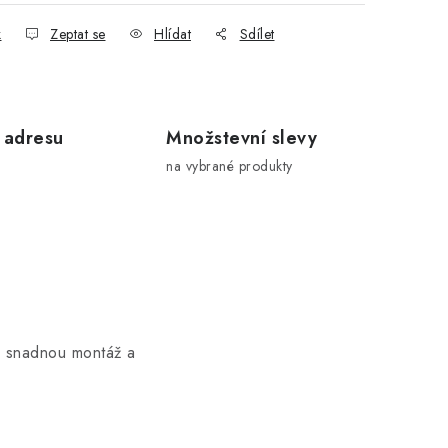
k
Zeptat se
Hlídat
Sdílet
 adresu
Množstevní slevy
na vybrané produkty
snadnou montáž a