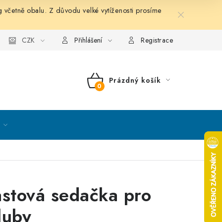
etně obalu. Z důvodu velké vytíženosti prosíme
nky ochrany osobních údajů
CZK
Mapa serveru
Kontakt
Přihlášení
Registrace
Prázdný košík
NÁKUPNÍ
KOŠÍK
astová sedačka pro
luby