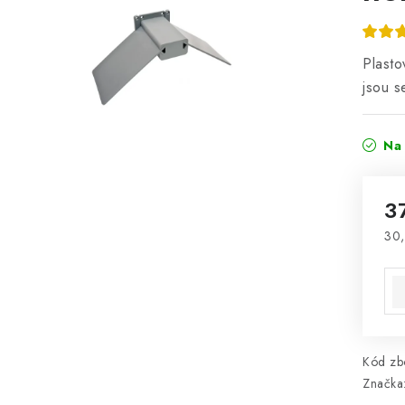
Plasto
jsou s
Na 
3
30,
Mě
Kód zbo
Značka