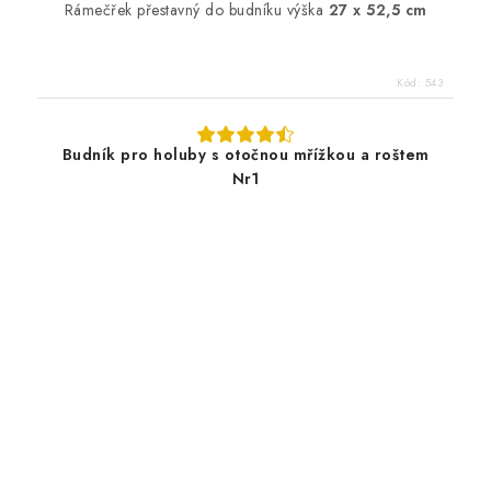
Rámečřek přestavný do budníku výška
27 x 52,5 cm
Kód:
543
Budník pro holuby s otočnou mřížkou a roštem
Nr1