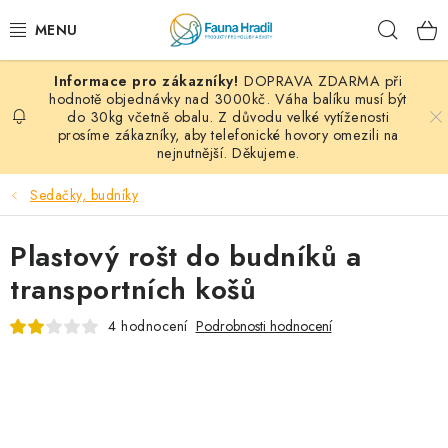
Přejít
Hleda
na
obsah
DOPRAVA ZDARMA při
PAPOUŠCI A EXOTI
hodnotě objednávky nad 3000kč. Váha balíku musí být
do 30kg včetně obalu. Z důvodu velké vytíženosti
prosíme zákazníky, aby telefonické hovory omezili na
ZRNINY A OBILOVINY
nejnutnější. Děkujeme.
MDM KRMIVA
Sedačky, budníky
BLOG
Plastový rošt do budníků a
transportních košů
KONTAKT
4 hodnocení
Podrobnosti hodnocení
AKČNÍ NABÍDKY
HOLUBI