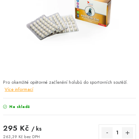
KRÁLÍCI A HLODAVCI
DRŮBEŽ
PSI A KOČKY
PRO ZAHRADKÁŘE
OSTATNÍ PRODUKTY
VÝPRODEJ
Pro okamžité opětovné začlenění holubů do sportovních soutěží.
Více informací
ZNAČKY
Na skladě
Slevy
Naše prodejna
Doprava a platba
Detail objednávky
Velkoobchod
Obchodní podmínky
295 Kč
/ ks
Podmínky ochrany osobních údajů
Mapa serveru
Kontakt
263,39 Kč bez DPH