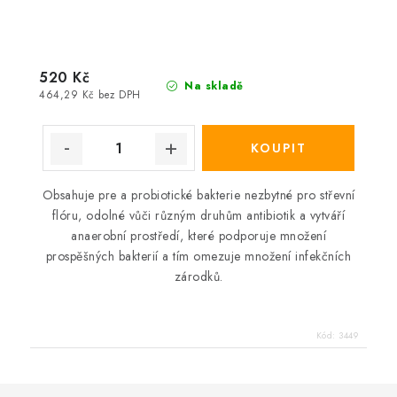
520 Kč
Na skladě
464,29 Kč bez DPH
Obsahuje pre a probiotické bakterie nezbytné pro střevní
flóru, odolné vůči různým druhům antibiotik a vytváří
anaerobní prostředí, které podporuje množení
prospěšných bakterií a tím omezuje množení infekčních
zárodků.
Kód:
3449