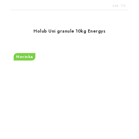
Kód:
175
Holub Uni granule 10kg Energys
Novinka