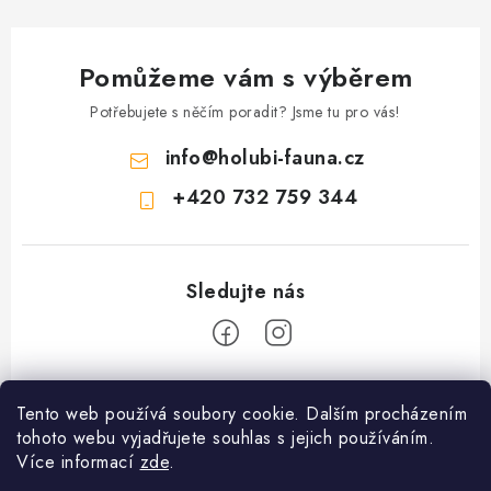
Pomůžeme vám s výběrem
Potřebujete s něčím poradit? Jsme tu pro vás!
info
@
holubi-fauna.cz
+420 732 759 344
Z
Tento web používá soubory cookie. Dalším procházením
á
PRODEJNA PŘEROV KRMIVA a ZAHRADA - VÝDEJNÍ MÍSTO
tohoto webu vyjadřujete souhlas s jejich používáním.
p
ESHOPU Fauna Hradil s.r.o. ul. 9. května 90 Přerov I město 75002
Více informací
zde
.
Krmiva a produkty pro holuby ,drůbež, exoty ,psy, kočky a
a