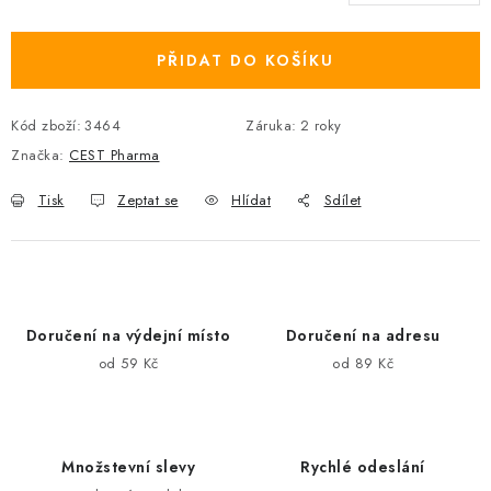
Měrná cena:
PŘIDAT DO KOŠÍKU
Kód zboží:
3464
Záruka
:
2 roky
Značka:
CEST Pharma
Tisk
Zeptat se
Hlídat
Sdílet
Doručení na výdejní místo
Doručení na adresu
od 59 Kč
od 89 Kč
Množstevní slevy
Rychlé odeslání