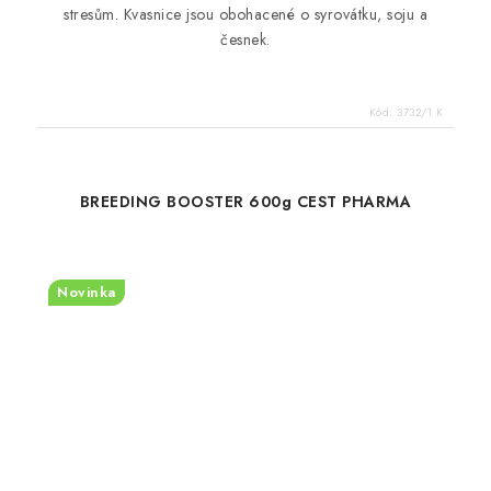
stresům. Kvasnice jsou obohacené o syrovátku, soju a
česnek.
Kód:
3732/1 K
BREEDING BOOSTER 600g CEST PHARMA
Novinka