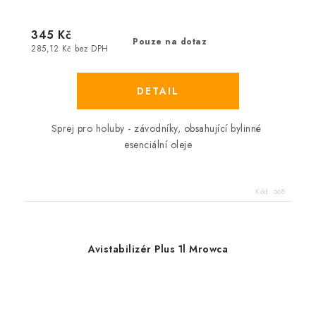
345 Kč
Pouze na dotaz
285,12 Kč bez DPH
Sprej pro holuby - závodníky, obsahující bylinné
esenciální oleje
Kód:
668
Avistabilizér Plus 1l Mrowca