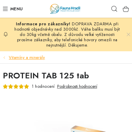
Přejít
Hleda
na
obsah
DOPRAVA ZDARMA při
PAPOUŠCI A EXOTI
hodnotě objednávky nad 3000kč. Váha balíku musí být
do 30kg včetně obalu. Z důvodu velké vytíženosti
prosíme zákazníky, aby telefonické hovory omezili na
ZRNINY A OBILOVINY
nejnutnější. Děkujeme.
MDM KRMIVA
Vitamíny a minerály
BLOG
PROTEIN TAB 125 tab
KONTAKT
1 hodnocení
Podrobnosti hodnocení
AKČNÍ NABÍDKY
HOLUBI