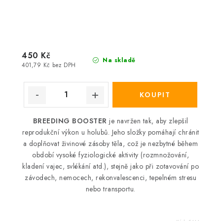
450 Kč
Na skladě
401,79 Kč bez DPH
BREEDING BOOSTER
je navržen tak, aby zlepšil
reprodukční výkon u holubů. Jeho složky pomáhají chránit
a doplňovat živinové zásoby těla, což je nezbytné během
období vysoké fyziologické aktivity (rozmnožování,
kladení vajec, svlékání atd.), stejně jako při zotavování po
závodech, nemocech, rekonvalescenci, tepelném stresu
nebo transportu.