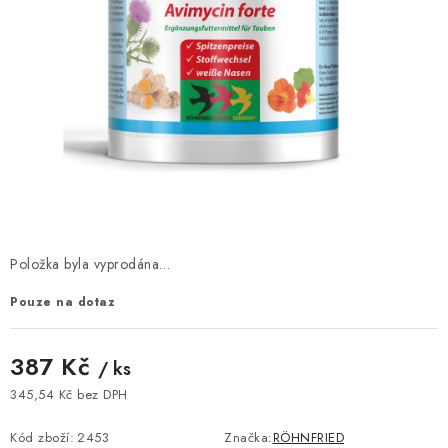
KRÁLÍCI A HLODAVCI
DRŮBEŽ
PSI A KOČKY
PRO ZAHRADKÁŘE
OSTATNÍ PRODUKTY
VÝPRODEJ
Položka byla vyprodána…
Pouze na dotaz
ZNAČKY
387 Kč
/ ks
Slevy
Naše prodejna
Doprava a platba
345,54 Kč bez DPH
Detail objednávky
Velkoobchod
Obchodní podmínky
Měrná cena:
Podmínky ochrany osobních údajů
Mapa serveru
Kontakt
Kód zboží:
2453
Značka:
RÖHNFRIED