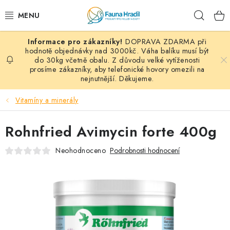
Přejít
Hleda
na
obsah
DOPRAVA ZDARMA při
PAPOUŠCI A EXOTI
hodnotě objednávky nad 3000kč. Váha balíku musí být
do 30kg včetně obalu. Z důvodu velké vytíženosti
prosíme zákazníky, aby telefonické hovory omezili na
ZRNINY A OBILOVINY
nejnutnější. Děkujeme.
MDM KRMIVA
Vitamíny a minerály
BLOG
Rohnfried Avimycin forte 400g
KONTAKT
Neohodnoceno
Podrobnosti hodnocení
AKČNÍ NABÍDKY
HOLUBI