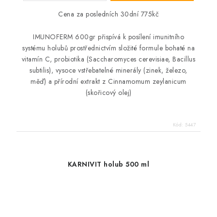
Cena za posledních 30dní 775kč
IMUNOFERM 600gr přispívá k posílení imunitního
systému holubů prostřednictvím složité formule bohaté na
vitamín C, probiotika (Saccharomyces cerevisiae, Bacillus
subtilis), vysoce vstřebatelné minerály (zinek, železo,
měď) a přírodní extrakt z Cinnamomum zeylanicum
(skořicový olej)
Kód:
5447
KARNIVIT holub 500 ml