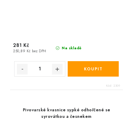
281 Kč
Na skladě
250,89 Kč bez DPH
Kód:
2309
Pivovarské kvasnice sypké odhořčené se
syrovátkou a česnekem