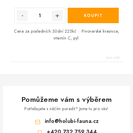
Cena za posledních 30dní 225kč Pivovarské kvasnice,
vitamín C, pyl.
Kód:
4757
Pomůžeme vám s výběrem
Potřebujete s něčím poradit? Jsme tu pro vás!
info
@
holubi-fauna.cz
+420 732 759 344