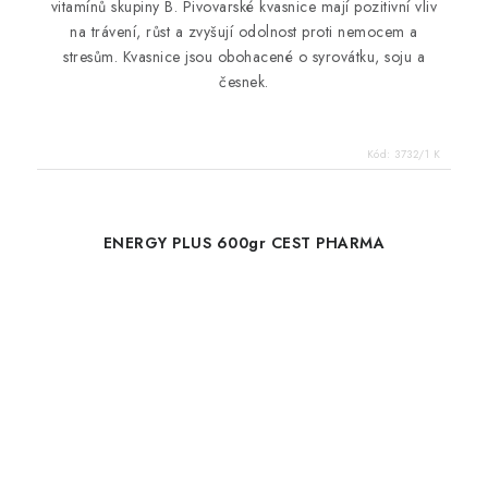
vitamínů skupiny B. Pivovarské kvasnice mají pozitivní vliv
na trávení, růst a zvyšují odolnost proti nemocem a
stresům. Kvasnice jsou obohacené o syrovátku, soju a
česnek.
Kód:
3732/1 K
ENERGY PLUS 600gr CEST PHARMA