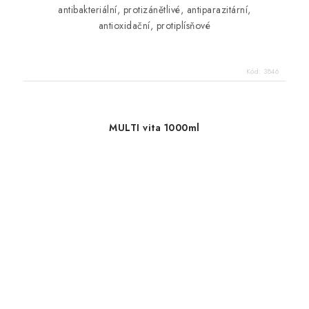
antibakteriální, protizánětlivé, antiparazitární,
antioxidační, protiplísňové
Kód:
3846
MULTI vita 1000ml