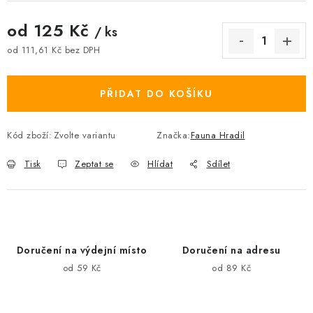
od
125 Kč
/ ks
od
111,61 Kč
bez DPH
Měrná cena:
PŘIDAT DO KOŠÍKU
Kód zboží:
Zvolte variantu
Značka:
Fauna Hradil
Tisk
Zeptat se
Hlídat
Sdílet
Doručení na výdejní místo
Doručení na adresu
od 59 Kč
od 89 Kč