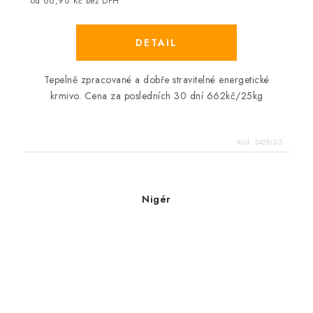
od 66,96 Kč bez DPH
Tepelně zpracované a dobře stravitelné energetické
krmivo. Cena za posledních 30 dní 662kč/25kg
Kód:
3429/2-5
Nigér