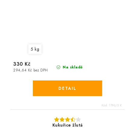
5 kg
330 Kč
Na skladě
294,64 Kč bez DPH
Kód:
1796/5 K
Kukuřice žlutá