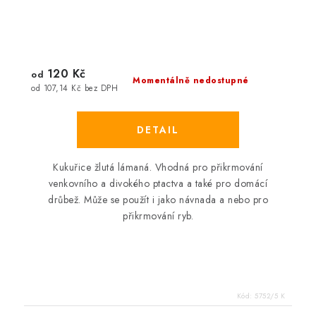
120 Kč
od
Momentálně nedostupné
od 107,14 Kč bez DPH
Kukuřice žlutá lámaná. Vhodná pro přikrmování
venkovního a divokého ptactva a také pro domácí
drůbež. Může se použít i jako návnada a nebo pro
přikrmování ryb.
Kód:
5752/5 K