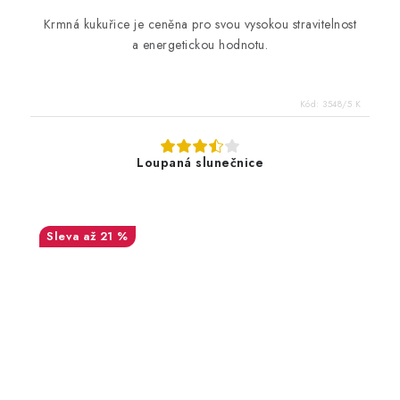
Krmná kukuřice je ceněna pro svou
vysokou stravitelnost
a energetickou hodnotu.
Kód:
3548/5 K
Loupaná slunečnice
až 21 %