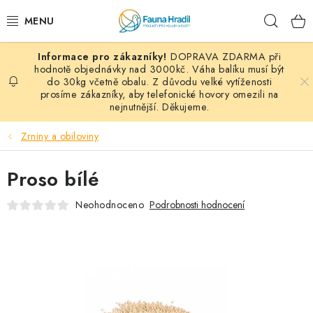
Přejít
Hleda
na
obsah
DOPRAVA ZDARMA při
PAPOUŠCI A EXOTI
hodnotě objednávky nad 3000kč. Váha balíku musí být
do 30kg včetně obalu. Z důvodu velké vytíženosti
prosíme zákazníky, aby telefonické hovory omezili na
ZRNINY A OBILOVINY
nejnutnější. Děkujeme.
MDM KRMIVA
Zrniny a obiloviny
BLOG
Proso bílé
KONTAKT
Neohodnoceno
Podrobnosti hodnocení
AKČNÍ NABÍDKY
HOLUBI