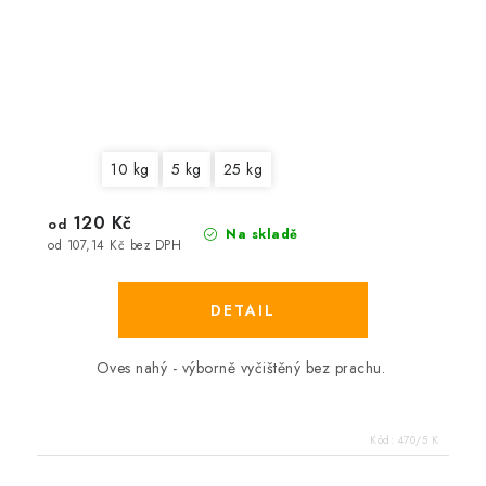
10 kg
5 kg
25 kg
120 Kč
od
Na skladě
od 107,14 Kč bez DPH
Oves nahý - výborně vyčištěný bez prachu.
Kód:
470/5 K