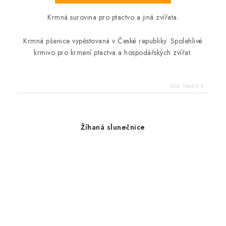
Krmná surovina pro ptactvo a jiná zvířata.
Krmná pšenice vypěstovaná v České republiky. Spolehlivé
krmivo pro krmení ptactva a hospodářských zvířat.
Kód:
1844/5 K
Žíhaná slunečnice