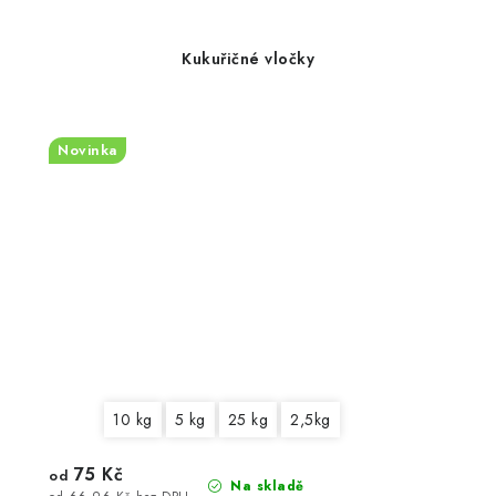
Kukuřičné vločky
Novinka
10 kg
5 kg
25 kg
2,5kg
75 Kč
od
Na skladě