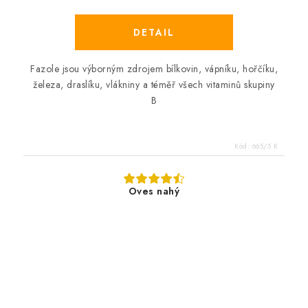
Fazole jsou výborným zdrojem bílkovin, vápníku, hořčíku,
železa, draslíku, vlákniny a téměř všech vitaminů skupiny
B
Kód:
665/5 K
Oves nahý