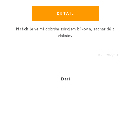
Hrách
je velmi dobrým zdrojem bílkovin, sacharidů a
vlákniny.
Kód:
3946/5 K
Dari