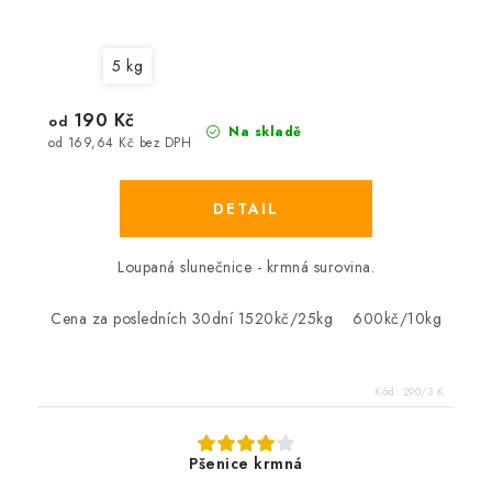
5 kg
190 Kč
od
Na skladě
od 169,64 Kč bez DPH
Loupaná slunečnice - krmná surovina.
Cena za posledních 30dní 1520kč/25kg 600kč/10kg
Kód:
290/3 K
Pšenice krmná