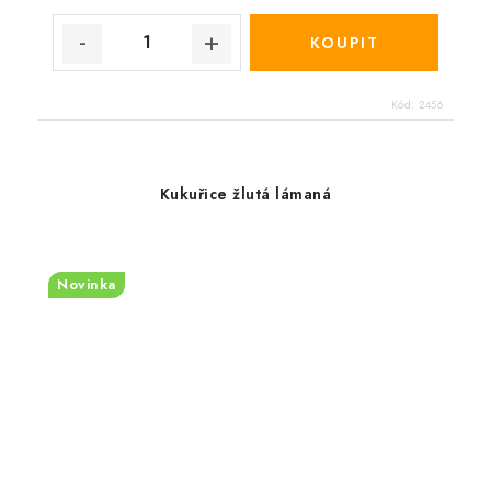
Kód:
2456
Kukuřice žlutá lámaná
Novinka