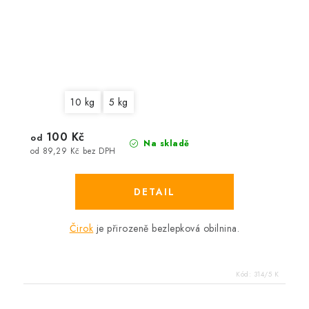
10 kg
5 kg
100 Kč
od
Na skladě
od 89,29 Kč bez DPH
Čirok
je přirozeně bezlepková obilnina.
Kód:
314/5 K