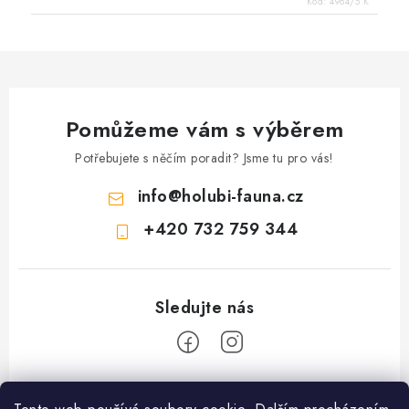
Kód:
4964/5 K
Pomůžeme vám s výběrem
Potřebujete s něčím poradit? Jsme tu pro vás!
info
@
holubi-fauna.cz
+420 732 759 344
Z