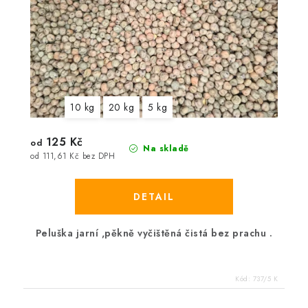
10 kg
20 kg
5 kg
125 Kč
od
Na skladě
od 111,61 Kč bez DPH
Peluška jarní ,pěkně vyčištěná čistá bez prachu .
Kód:
737/5 K