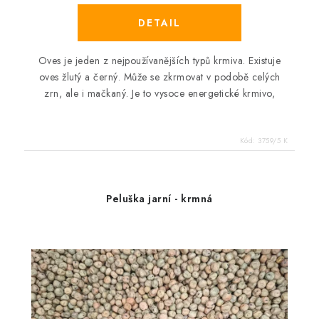
Oves je jeden z nejpoužívanějších typů krmiva. Existuje
oves žlutý a černý. Může se zkrmovat v podobě celých
zrn, ale i mačkaný. Je to vysoce energetické krmivo,
Kód:
3759/5 K
Peluška jarní - krmná