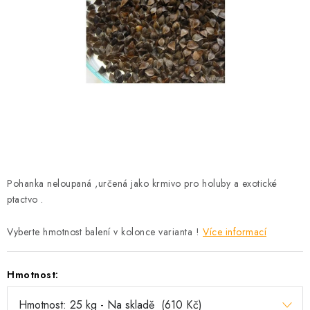
KRÁLÍCI A HLODAVCI
DRŮBEŽ
PSI A KOČKY
PRO ZAHRADKÁŘE
OSTATNÍ PRODUKTY
VÝPRODEJ
Pohanka neloupaná ,určená jako krmivo pro holuby a exotické
ptactvo .
ZNAČKY
Vyberte hmotnost balení v kolonce varianta !
Více informací
Slevy
Naše prodejna
Doprava a platba
Hmotnost:
Detail objednávky
Velkoobchod
Obchodní podmínky
Podmínky ochrany osobních údajů
Mapa serveru
Kontakt