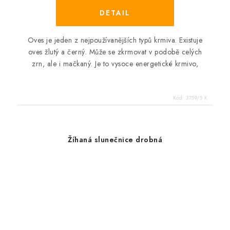
Oves je jeden z nejpoužívanějších typů krmiva. Existuje
oves žlutý a černý. Může se zkrmovat v podobě celých
zrn, ale i mačkaný. Je to vysoce energetické krmivo,
Kód:
3759/5 K
Žíhaná slunečnice drobná