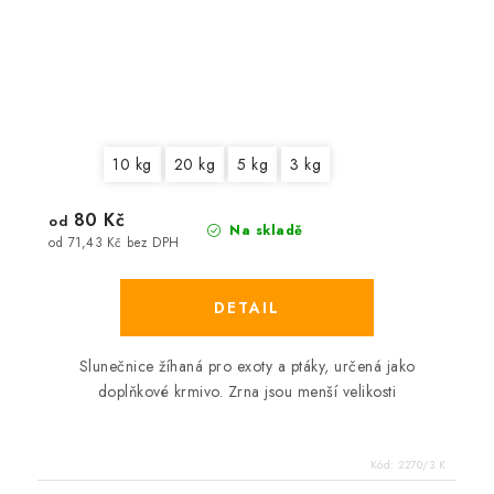
10 kg
20 kg
5 kg
3 kg
80 Kč
od
Na skladě
od 71,43 Kč bez DPH
Slunečnice žíhaná pro exoty a ptáky, určená jako
doplňkové krmivo. Zrna jsou menší velikosti
Kód:
2270/3 K