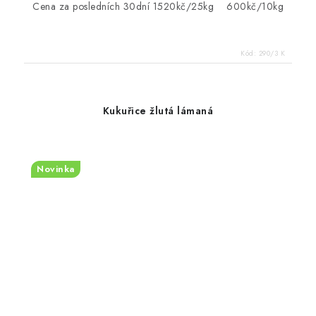
Cena za posledních 30dní 1520kč/25kg 600kč/10kg
Kód:
290/3 K
Kukuřice žlutá lámaná
Novinka