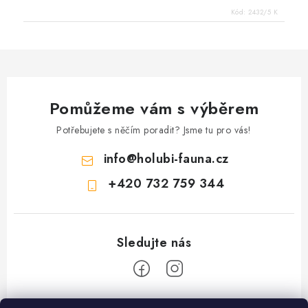
Kód:
2432/5 K
Pomůžeme vám s výběrem
Potřebujete s něčím poradit? Jsme tu pro vás!
info
@
holubi-fauna.cz
+420 732 759 344
Z