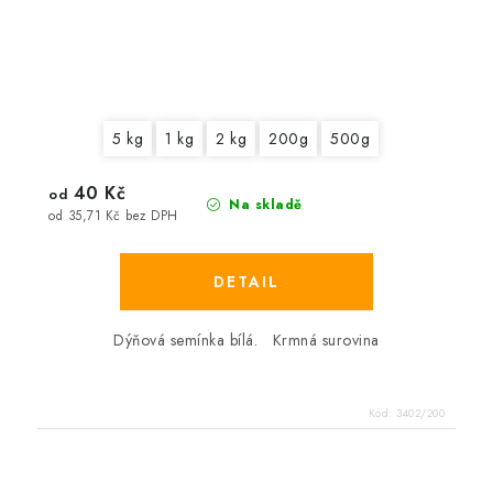
5 kg
1 kg
2 kg
200g
500g
40 Kč
od
Na skladě
od 35,71 Kč bez DPH
Dýňová semínka bílá. Krmná surovina
Kód:
3402/200