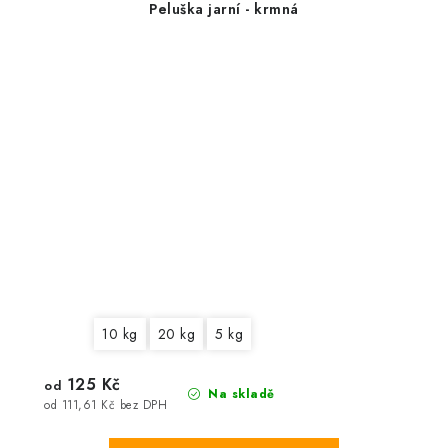
Peluška jarní - krmná
10 kg
20 kg
5 kg
125 Kč
od
Na skladě
od 111,61 Kč bez DPH