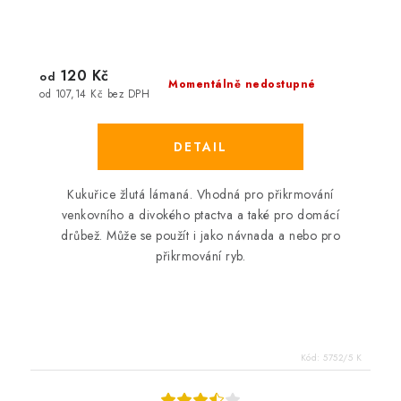
120 Kč
od
Momentálně nedostupné
od 107,14 Kč bez DPH
Kukuřice žlutá lámaná. Vhodná pro přikrmování
venkovního a divokého ptactva a také pro domácí
drůbež. Může se použít i jako návnada a nebo pro
přikrmování ryb.
Kód:
5752/5 K