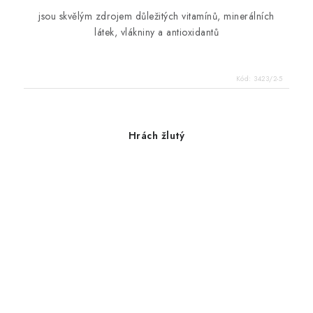
jsou skvělým zdrojem důležitých vitamínů, minerálních
látek, vlákniny a antioxidantů
Kód:
3423/2-5
Hrách žlutý