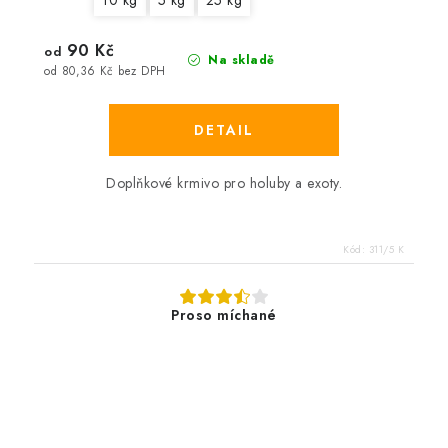
10 kg
5 kg
25 kg
90 Kč
od
Na skladě
od 80,36 Kč bez DPH
Doplňkové krmivo pro holuby a exoty.
Kód:
311/5 K
Proso míchané