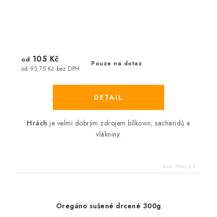
105 Kč
od
Pouze na dotaz
od 93,75 Kč bez DPH
Hrách
je velmi dobrým zdrojem bílkovin, sacharidů a
vlákniny.
Kód:
3946/5 K
Oregáno sušené drcené 300g