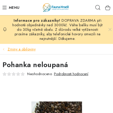
Přejít
Hleda
na
obsah
DOPRAVA ZDARMA při
PAPOUŠCI A EXOTI
hodnotě objednávky nad 3000kč. Váha balíku musí být
do 30kg včetně obalu. Z důvodu velké vytíženosti
prosíme zákazníky, aby telefonické hovory omezili na
ZRNINY A OBILOVINY
nejnutnější. Děkujeme.
MDM KRMIVA
Zrniny a obiloviny
BLOG
Pohanka neloupaná
KONTAKT
Neohodnoceno
Podrobnosti hodnocení
AKČNÍ NABÍDKY
HOLUBI