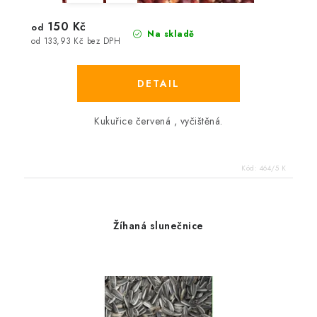
150 Kč
od
Na skladě
od 133,93 Kč bez DPH
Kukuřice červená , vyčištěná.
Kód:
464/5 K
Žíhaná slunečnice