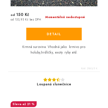
150 Kč
od
Momentálně nedostupné
od 133,93 Kč bez DPH
Krmná surovina. Vhodná jako krmivo pro
holuby,hrdličky, exoty. ryby atd.
Kód:
2063/5 K
Loupaná slunečnice
až 21 %