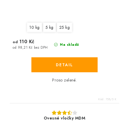
10 kg
5 kg
25 kg
110 Kč
od
Na skladě
od 98,21 Kč bez DPH
Proso zelené.
Kód:
758/5 K
Ovesné vločky MDM