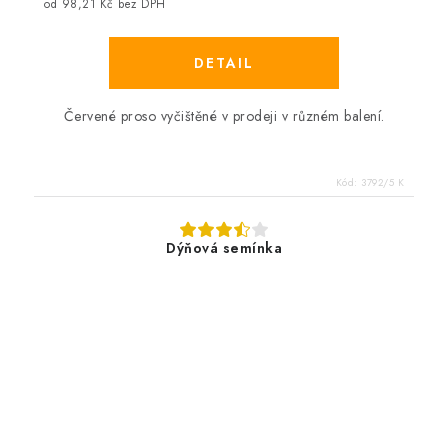
od 98,21 Kč bez DPH
Červené proso vyčištěné v prodeji v různém balení.
Kód:
3792/5 K
Dýňová semínka