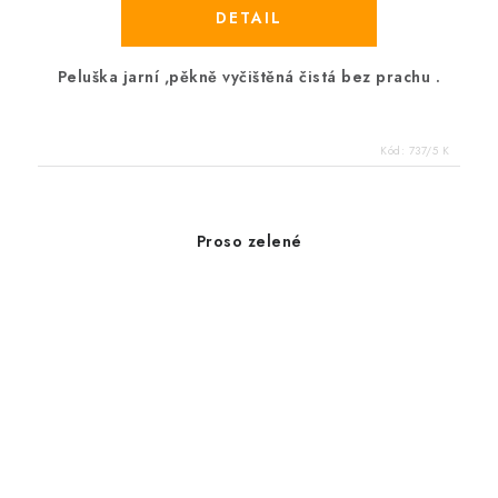
Peluška jarní ,pěkně vyčištěná čistá bez prachu .
Kód:
737/5 K
Proso zelené