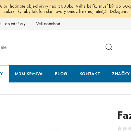
 hodnotě objednávky nad 3000kč. Váha balíku musí být do 30kg vč
zákazníky, aby telefonické hovory omezili na nejnutnější. Děkujeme.
ail objednávky
Velkoobchod
Obchodní podmínky
Podmí
NY
MDM KRMIVA
BLOG
KONTAKT
ZNAČKY
Fa