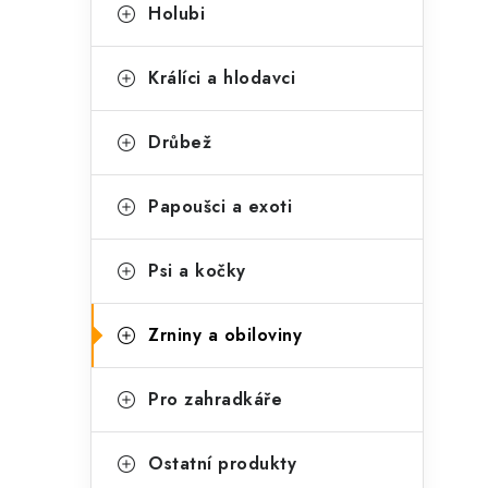
t
s
Holubi
e
t
g
Králíci a hlodavci
r
o
a
r
Drůbež
n
i
Papoušci a exoti
e
n
í
Psi a kočky
p
Zrniny a obiloviny
a
n
Pro zahradkáře
e
l
Ostatní produkty