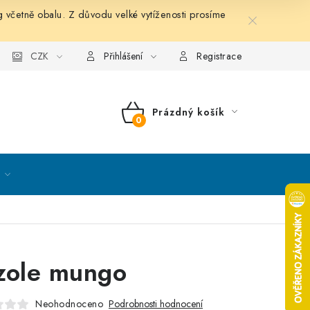
etně obalu. Z důvodu velké vytíženosti prosíme
nky ochrany osobních údajů
CZK
Mapa serveru
Kontakt
Přihlášení
Registrace
Prázdný košík
NÁKUPNÍ
KOŠÍK
zole mungo
Neohodnoceno
Podrobnosti hodnocení