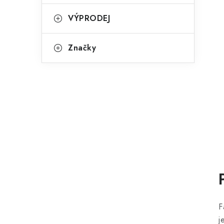
VÝPRODEJ
Značky
F
j