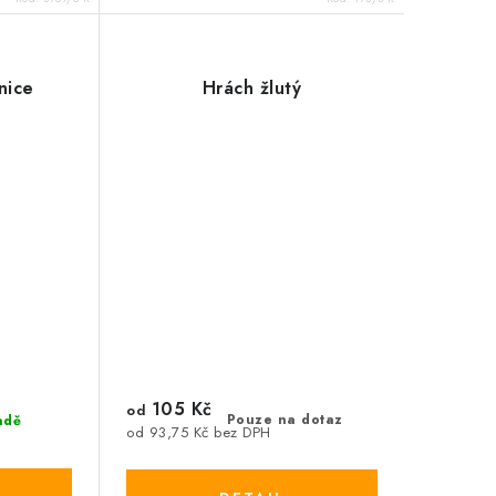
nice
Hrách žlutý
105 Kč
od
Pouze na dotaz
adě
od 93,75 Kč bez DPH