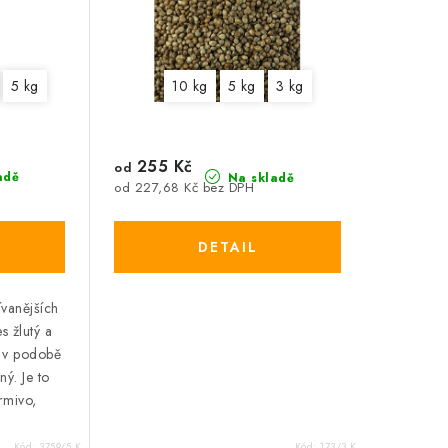
5 kg
10 kg
5 kg
3 kg
255 Kč
od
adě
Na skladě
od 227,68 Kč bez DPH
ívanějších
s žlutý a
t v podobě
ný. Je to
rmivo,
Kód:
3759/5 K
Kód:
173/3 K