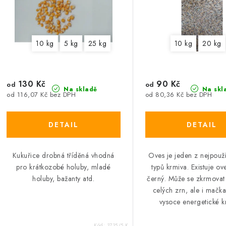
10 kg
5 kg
25 kg
10 kg
20 kg
130 Kč
90 Kč
od
od
Na skladě
Na skl
od 116,07 Kč bez DPH
od 80,36 Kč bez DPH
Kukuřice drobná tříděná vhodná
Oves je jeden z nejpouž
pro krátkozobé holuby, mladé
typů krmiva. Existuje ove
holuby, bažanty atd.
černý. Může se zkrmova
celých zrn, ale i mačka
vysoce energetické k
Kód:
3735/5 K