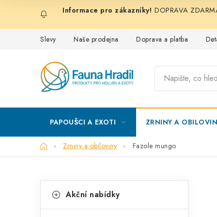
Přejít
DOPRAVA ZDARMA při
na
obsah
Slevy
Naše prodejna
Doprava a platba
Det
PAPOUŠCI A EXOTI
ZRNINY A OBILOVI
Domů
Zrniny a obiloviny
Fazole mungo
P
K
Přeskočit
Akční nabídky
kategorie
a
o