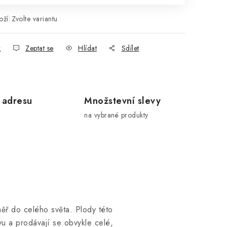
ží:
Zvolte variantu
k
Zeptat se
Hlídat
Sdílet
 adresu
Množstevní slevy
na vybrané produkty
ěř do celého světa. Plody této
rvu a prodávají se obvykle celé,