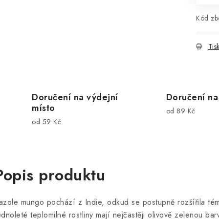
Kód zbo
Tis
Doručení na výdejní
Doručení na
místo
od 89 Kč
od 59 Kč
Popis produktu
azole mungo pochází z Indie, odkud se postupně rozšířila tém
ednoleté teplomilné rostliny mají nejčastěji olivově zelenou ba