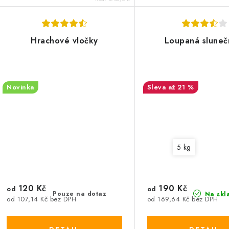
Hrachové vločky
Loupaná sluneč
Novinka
až 21 %
5 kg
120 Kč
190 Kč
od
od
Pouze na dotaz
Na skl
od 107,14 Kč bez DPH
od 169,64 Kč bez DPH