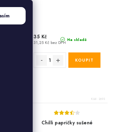
asím
35 Kč
dotaz
Na skladě
31,25 Kč bez DPH
pro
sport a
ctvo
Kód:
3756/5 K
Kód:
2693
 Milo
Chilli papričky sušené