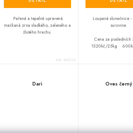
Pařená a tepelně upravená
Loupaná slunečnice -
mačkaná zrna sladkého, zeleného a
surovina.
žlutého hrachu.
Cena za posledních
1520kč/25kg 600k
Kód:
3432/2-5
Dari
Oves černý