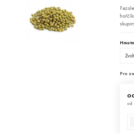
Fazole
hořčík
skupin
Hmotn
Pro zo
o
od
Mě