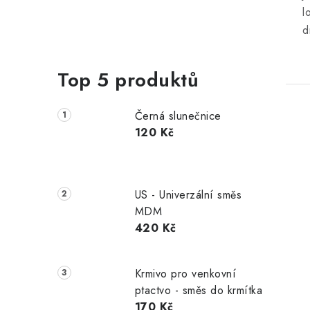
l
d
Top 5 produktů
Černá slunečnice
120 Kč
US - Univerzální směs
MDM
420 Kč
Krmivo pro venkovní
ptactvo - směs do krmítka
170 Kč