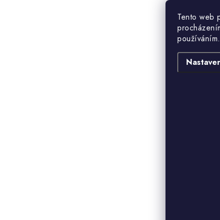
Tento web p
procházením
používáním.
Nastaven