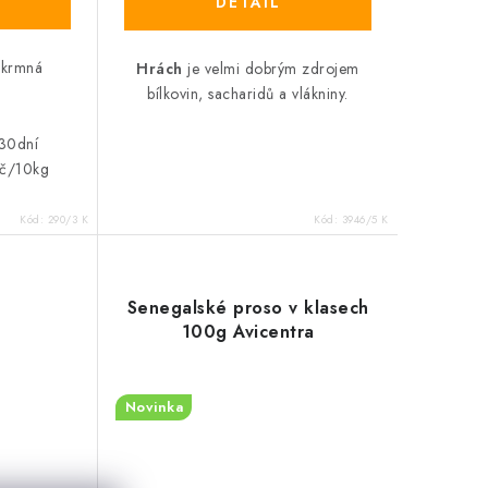
 krmná
Hrách
je velmi dobrým zdrojem
bílkovin, sacharidů a vlákniny.
 30dní
č/10kg
Kód:
290/3 K
Kód:
3946/5 K
Senegalské proso v klasech
100g Avicentra
Novinka