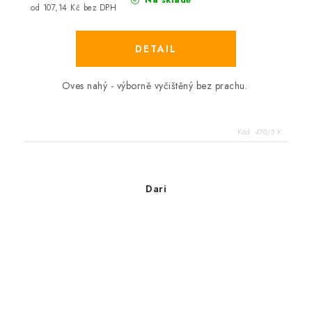
Na skladě
od 107,14 Kč bez DPH
Oves nahý - výborně vyčištěný bez prachu.
Kód:
470/5 K
Dari