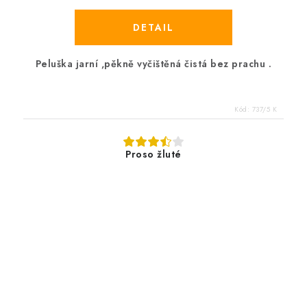
Peluška jarní ,pěkně vyčištěná čistá bez prachu .
Kód:
737/5 K
Proso žluté