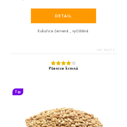
Kukuřice červená , vyčištěná.
Kód:
464/5 K
Pšenice krmná
Tip