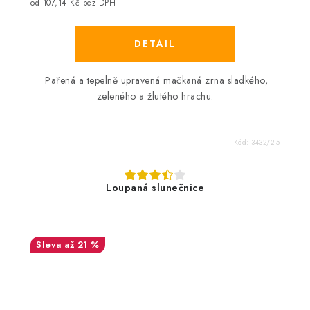
od 107,14 Kč bez DPH
Pařená a tepelně upravená mačkaná zrna sladkého,
zeleného a žlutého hrachu.
Kód:
3432/2-5
Loupaná slunečnice
až 21 %