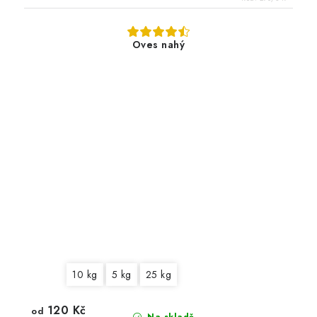
Oves nahý
10 kg
5 kg
25 kg
120 Kč
od