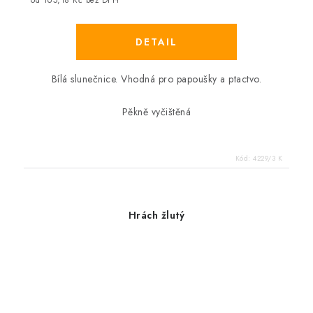
od 165,18 Kč bez DPH
Bílá slunečnice. Vhodná pro papoušky a ptactvo.
Pěkně vyčištěná
Kód:
4229/3 K
Hrách žlutý