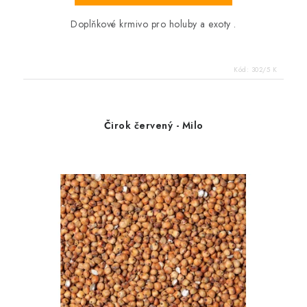
Doplňkové krmivo pro holuby a exoty .
Kód:
302/5 K
Čirok červený - Milo