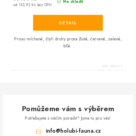
Na skladě
od 133,93 Kč bez DPH
Proso míchané, čtyři druhy prosa žluté, červené, zelené,
bílé.
Kód:
2432/5 K
Pomůžeme vám s výběrem
Potřebujete s něčím poradit? Jsme tu pro vás!
info
@
holubi-fauna.cz