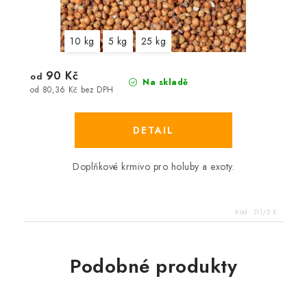
10 kg
5 kg
25 kg
90 Kč
od
Na skladě
od 80,36 Kč bez DPH
Doplňkové krmivo pro holuby a exoty.
Kód:
311/5 K
Podobné produkty