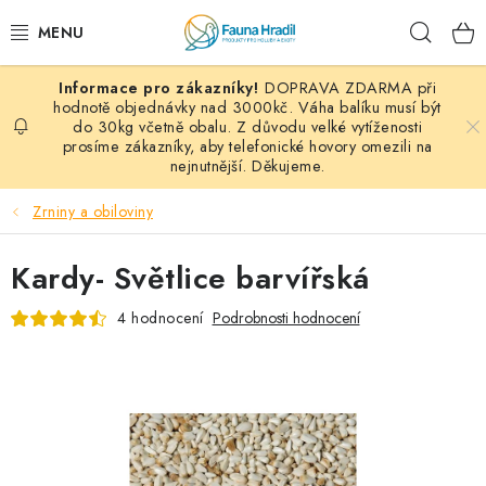
Přejít
Hleda
na
obsah
DOPRAVA ZDARMA při
PAPOUŠCI A EXOTI
hodnotě objednávky nad 3000kč. Váha balíku musí být
do 30kg včetně obalu. Z důvodu velké vytíženosti
prosíme zákazníky, aby telefonické hovory omezili na
ZRNINY A OBILOVINY
nejnutnější. Děkujeme.
MDM KRMIVA
Zrniny a obiloviny
BLOG
Kardy- Světlice barvířská
KONTAKT
4 hodnocení
Podrobnosti hodnocení
AKČNÍ NABÍDKY
HOLUBI