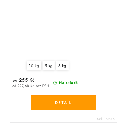
10 kg
5 kg
3 kg
255 Kč
od
Na skladě
od 227,68 Kč bez DPH
Kód:
173/3 K