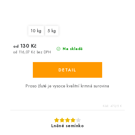
10 kg
5 kg
130 Kč
od
Na skladě
od 116,07 Kč bez DPH
Proso žluté
je vysoce kvalitní krmná surovina
Kód:
473/5 K
Lněné semínko