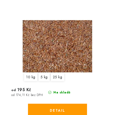
10 kg
5 kg
25 kg
195 Kč
od
Na skladě
od 174,11 Kč bez DPH