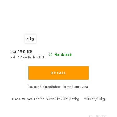
5 kg
190 Kč
od
Na skladě
od 169,64 Kč bez DPH
Loupaná slunečnice - krmná surovina.
Cena za posledních 30dní 1520kč/25kg 600kč/10kg
Kód:
290/3 K