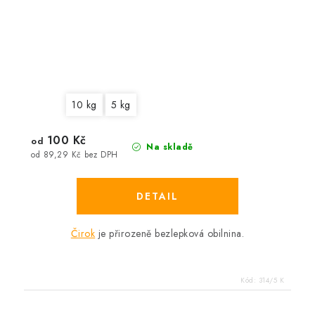
10 kg
5 kg
100 Kč
od
Na skladě
od 89,29 Kč bez DPH
Čirok
je přirozeně bezlepková obilnina.
Kód:
314/5 K