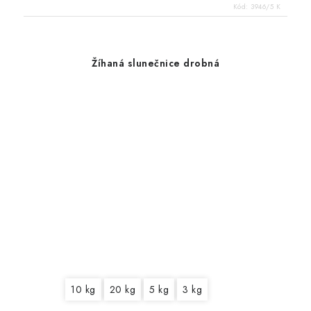
Kód:
3946/5 K
Žíhaná slunečnice drobná
10 kg
20 kg
5 kg
3 kg