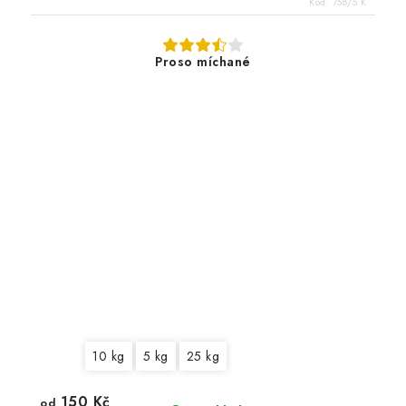
Kód:
758/5 K
Proso míchané
10 kg
5 kg
25 kg
150 Kč
od