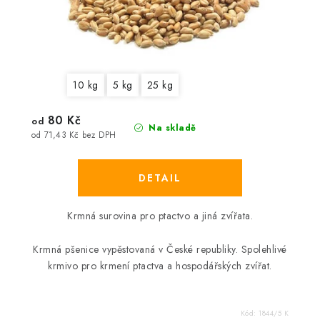
10 kg
5 kg
25 kg
80 Kč
od
Na skladě
od 71,43 Kč bez DPH
Krmná surovina pro ptactvo a jiná zvířata.
Krmná pšenice vypěstovaná v České republiky. Spolehlivé
krmivo pro krmení ptactva a hospodářských zvířat.
Kód:
1844/5 K