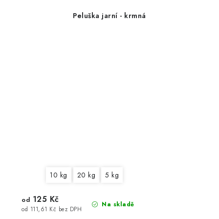
Peluška jarní - krmná
10 kg
20 kg
5 kg
125 Kč
od
Na skladě
od 111,61 Kč bez DPH