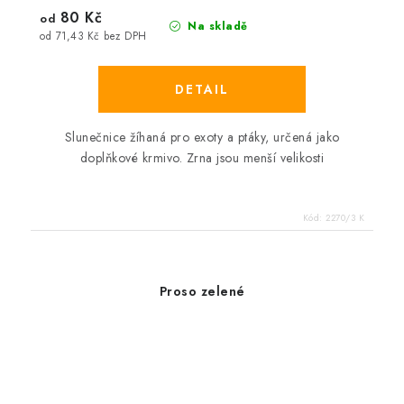
80 Kč
od
Na skladě
od 71,43 Kč bez DPH
Slunečnice žíhaná pro exoty a ptáky, určená jako
doplňkové krmivo. Zrna jsou menší velikosti
Kód:
2270/3 K
Proso zelené