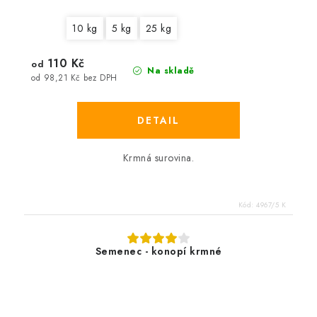
10 kg
5 kg
25 kg
110 Kč
od
Na skladě
od 98,21 Kč bez DPH
Krmná surovina.
Kód:
4967/5 K
Semenec - konopí krmné