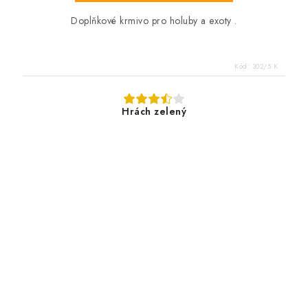
Doplňkové krmivo pro holuby a exoty .
Kód:
302/5 K
Hrách zelený