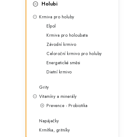
t
s
Holubi
e
t
Krmiva pro holuby
g
r
Elpol
o
Krmiva pro holoubata
a
r
Závodní krmivo
n
i
Celoroční krmivo pro holuby
e
n
Energetické směsi
í
Dietní krmivo
p
Grity
a
Vitamíny a minerály
Prevence - Probiotika
n
e
Napáječky
l
Krmítka, gritníky