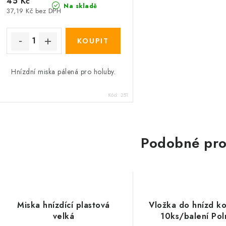
45 Kč
Na skladě
37,19 Kč bez DPH
Hnízdní miska pálená pro holuby.
Kód:
251
Podobné pro
Miska hnízdící plastová
Vložka do hnízd k
velká
10ks/balení Po