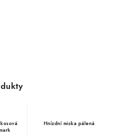
dukty
okosová
Hnízdní miska pálená
lmark