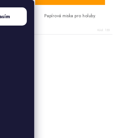
á malá.
Papírová miska pro holuby.
asím
Kód:
3825
Kód:
155
 vložku