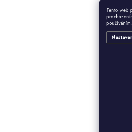
Tento web p
procházením
používáním.
Nastaven