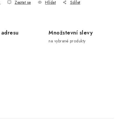
k
Zeptat se
Hlídat
Sdílet
 adresu
Množstevní slevy
na vybrané produkty