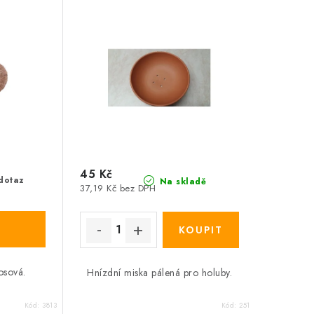
45 Kč
dotaz
Na skladě
37,19 Kč bez DPH
osová.
Hnízdní miska pálená pro holuby.
Kód:
3813
Kód:
251