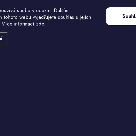
oužívá soubory cookie. Dalším
Žebrovaná miska plastová.
Hnízdní miska plastov
Souhl
 tohoto webu vyjadřujete souhlas s jejich
 Více informací
zde
.
Kód:
2465
í
Vložka do hnízd filcová
Pružinová spona na
10ks/balení Versele-Laga
do hnízd