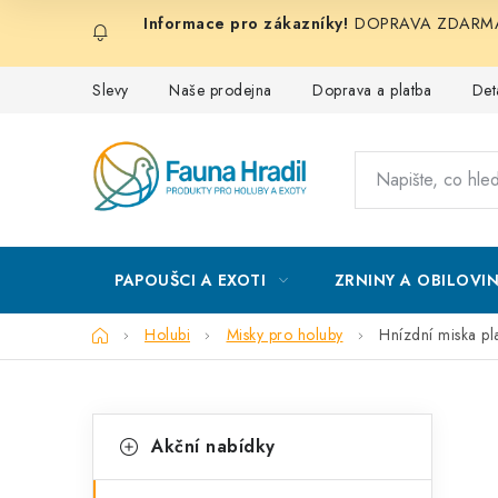
Přejít
DOPRAVA ZDARMA při
na
obsah
Slevy
Naše prodejna
Doprava a platba
Det
PAPOUŠCI A EXOTI
ZRNINY A OBILOVI
Domů
Holubi
Misky pro holuby
Hnízdní miska p
P
K
Přeskočit
Akční nabídky
kategorie
a
o