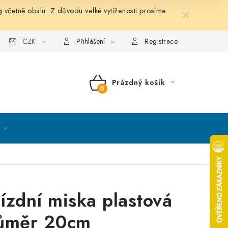
etně obalu. Z důvodu velké vytíženosti prosíme
nky ochrany osobních údajů
CZK
Mapa serveru
Kontakt
Přihlášení
Registrace
Prázdný košík
NÁKUPNÍ
KOŠÍK
ízdní miska plastová
ůměr 20cm