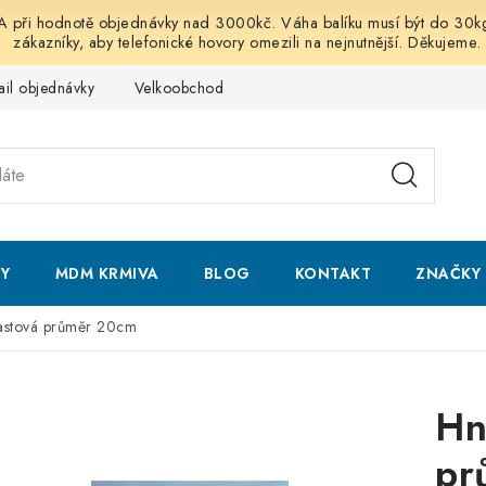
 hodnotě objednávky nad 3000kč. Váha balíku musí být do 30kg vč
zákazníky, aby telefonické hovory omezili na nejnutnější. Děkujeme.
ail objednávky
Velkoobchod
Obchodní podmínky
Podmí
NY
MDM KRMIVA
BLOG
KONTAKT
ZNAČKY
lastová průměr 20cm
Hn
pr