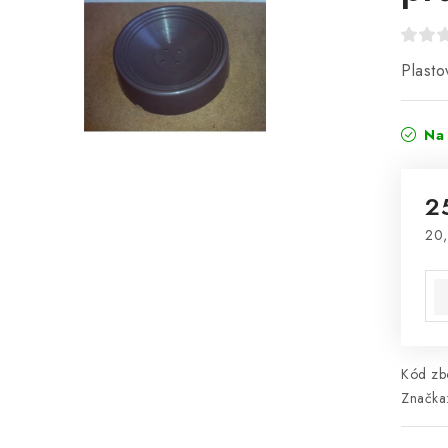
Plasto
Na 
2
20
Mě
Kód zbo
Značka